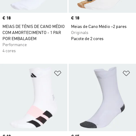
Price
€ 18
Price
€ 18
MEIAS DE TÉNIS DE CANO MÉDIO
Meias de Cano Médio –2 pares
COM AMORTECIMENTO - 1 PAR
Originals
POR EMBALAGEM
Pacote de 2 cores
Performance
4 cores
Adicionar à Lista de Desejos
Ad