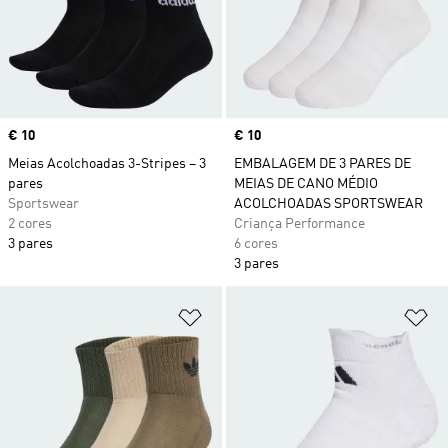
Price
€ 10
Price
€ 10
Meias Acolchoadas 3-Stripes – 3
EMBALAGEM DE 3 PARES DE
pares
MEIAS DE CANO MÉDIO
Sportswear
ACOLCHOADAS SPORTSWEAR
2 cores
Criança Performance
3 pares
6 cores
3 pares
Adicionar à Lista de Desejos
Ad