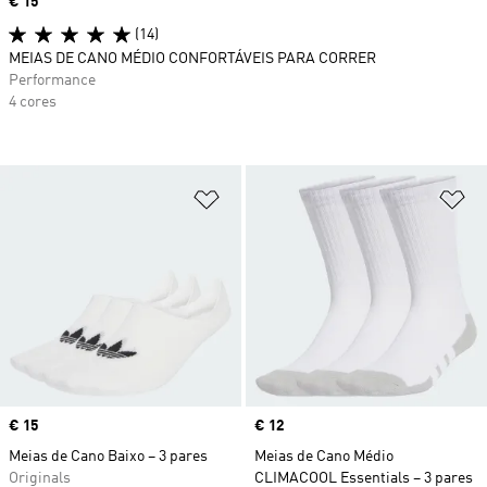
Price
€ 15
(14)
MEIAS DE CANO MÉDIO CONFORTÁVEIS PARA CORRER
Performance
4 cores
Adicionar à Lista de Desejos
Ad
Price
€ 15
Price
€ 12
Meias de Cano Baixo – 3 pares
Meias de Cano Médio
Originals
CLIMACOOL Essentials – 3 pares