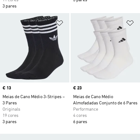
11 cores
3 pares
3 pares
Adicionar à Lista de Desejos
Ad
Price
€ 13
Price
€ 23
Meias de Cano Médio 3-Stripes –
Meias de Cano Médio
3 Pares
Almofadadas Conjunto de 6 Pares
Originals
Performance
19 cores
4 cores
3 pares
6 pares