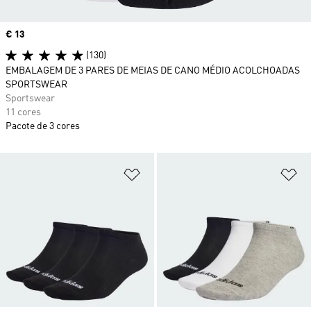
Price
€ 13
(130)
EMBALAGEM DE 3 PARES DE MEIAS DE CANO MÉDIO ACOLCHOADAS
SPORTSWEAR
Sportswear
11 cores
Pacote de 3 cores
Adicionar à Lista de Desejos
Ad