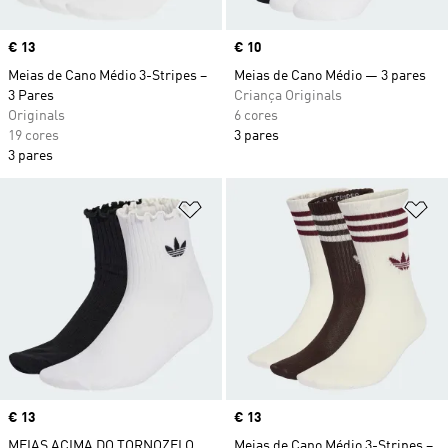
Price
€ 13
Price
€ 10
Meias de Cano Médio 3-Stripes –
Meias de Cano Médio — 3 pares
3 Pares
Criança Originals
Originals
6 cores
19 cores
3 pares
3 pares
Adicionar à Lista de Desejos
Ad
Price
€ 13
Price
€ 13
MEIAS ACIMA DO TORNOZELO
Meias de Cano Médio 3-Stripes –