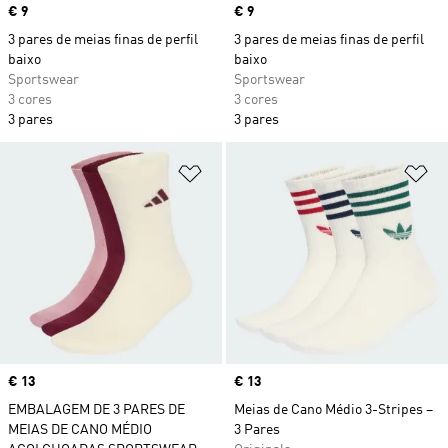
Price
€ 9
Price
€ 9
3 pares de meias finas de perfil
3 pares de meias finas de perfil
baixo
baixo
Sportswear
Sportswear
3 cores
3 cores
3 pares
3 pares
Adicionar à Lista de Desejos
Ad
Price
€ 13
Price
€ 13
EMBALAGEM DE 3 PARES DE
Meias de Cano Médio 3-Stripes –
MEIAS DE CANO MÉDIO
3 Pares