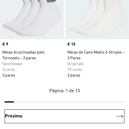
Price
€ 9
Price
€ 13
Meias Acolchoadas pelo
Meias de Cano Médio 3-Stripes –
Tornozelo – 3 pares
3 Pares
Sportswear
Originals
3 cores
19 cores
3 pares
3 pares
Página: 1 de 13
Próximo