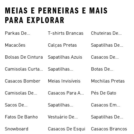
MEIAS E PERNEIRAS E MAIS
PARA EXPLORAR
Parkas De
T-shirts Brancas
Chuteiras De
Inverno
Râguebi
Macacões
Calças Pretas
Sapatilhas De
Skateboard
Bolsas De Cintura
Sapatilhas Azuis
Casacos De
Inverno
Camisolas Curtas
Sapatilhas
Botas De
De Verão
Douradas
Caminhada
Casacos Bomber
Meias Invisíveis
Mochilas Pretas
Camisolas De
Casacos Para A
Pés De Gato
Alças
Chuva
Sacos De
Sapatilhas
Casacos Em
Desporto
Brancas
Fleece
Fatos De Banho
Vestuário De
Sapatilhas De
Desporto
Halterofilismo
Snowboard
Casacos De Esqui
Casacos Brancos