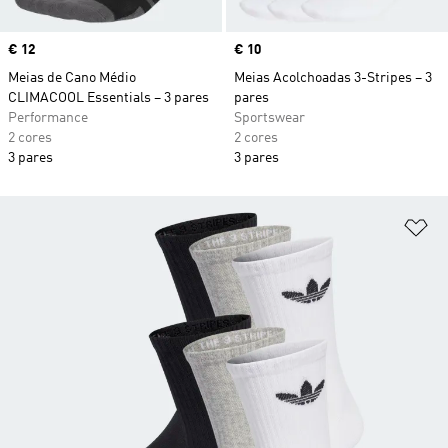
Price
€ 12
Price
€ 10
Meias de Cano Médio
Meias Acolchoadas 3-Stripes – 3
CLIMACOOL Essentials – 3 pares
pares
Performance
Sportswear
2 cores
2 cores
3 pares
3 pares
Ad