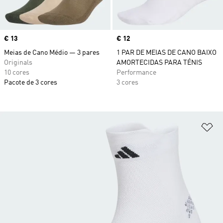
Price
€ 13
Price
€ 12
Meias de Cano Médio — 3 pares
1 PAR DE MEIAS DE CANO BAIXO
Originals
AMORTECIDAS PARA TÉNIS
10 cores
Performance
Pacote de 3 cores
3 cores
Ad