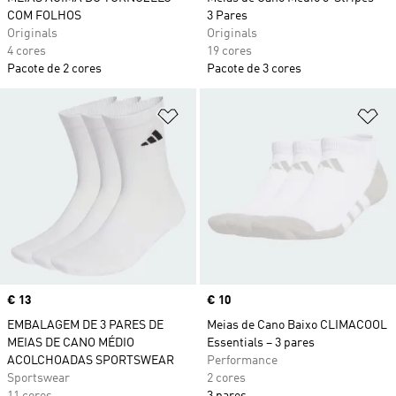
COM FOLHOS
3 Pares
Originals
Originals
4 cores
19 cores
Pacote de 2 cores
Pacote de 3 cores
Adicionar à Lista de Desejos
Ad
Price
€ 13
Price
€ 10
EMBALAGEM DE 3 PARES DE
Meias de Cano Baixo CLIMACOOL
MEIAS DE CANO MÉDIO
Essentials – 3 pares
ACOLCHOADAS SPORTSWEAR
Performance
Sportswear
2 cores