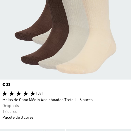
Price
€ 23
(87)
Meias de Cano Médio Acolchoadas Trefoil – 6 pares
Originals
12 cores
Pacote de 3 cores