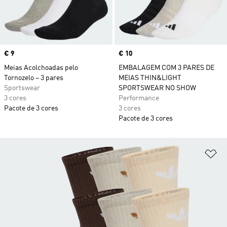
Price
€ 9
Price
€ 10
Meias Acolchoadas pelo
EMBALAGEM COM 3 PARES DE
Tornozelo – 3 pares
MEIAS THIN&LIGHT
Sportswear
SPORTSWEAR NO SHOW
3 cores
Performance
Pacote de 3 cores
3 cores
Pacote de 3 cores
Ad