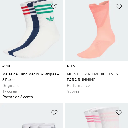
Adicionar à Lista de Desejos
Ad
Price
€ 13
Price
€ 15
Meias de Cano Médio 3-Stripes –
MEIA DE CANO MÉDIO LEVES
3 Pares
PARA RUNNING
Originals
Performance
19 cores
4 cores
Pacote de 3 cores
Adicionar à Lista de Desejos
Ad