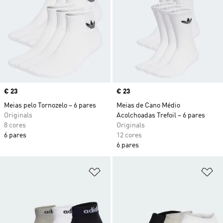
Price
€ 23
Price
€ 23
Meias pelo Tornozelo – 6 pares
Meias de Cano Médio
Originals
Acolchoadas Trefoil – 6 pares
8 cores
Originals
6 pares
12 cores
6 pares
Adicionar à Lista de Desejos
Ad