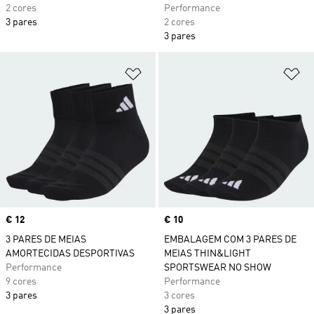
2 cores
Performance
3 pares
2 cores
3 pares
Adicionar à Lista de Desejos
Ad
Price
€ 12
Price
€ 10
3 PARES DE MEIAS
EMBALAGEM COM 3 PARES DE
AMORTECIDAS DESPORTIVAS
MEIAS THIN&LIGHT
Performance
SPORTSWEAR NO SHOW
9 cores
Performance
3 pares
3 cores
3 pares