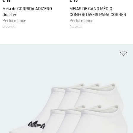
Price
€ 18
Price
€ 15
Meia de CORRIDA ADIZERO
MEIAS DE CANO MÉDIO
Quarter
CONFORTÁVEIS PARA CORRER
Performance
Performance
5 cores
4 cores
Ad