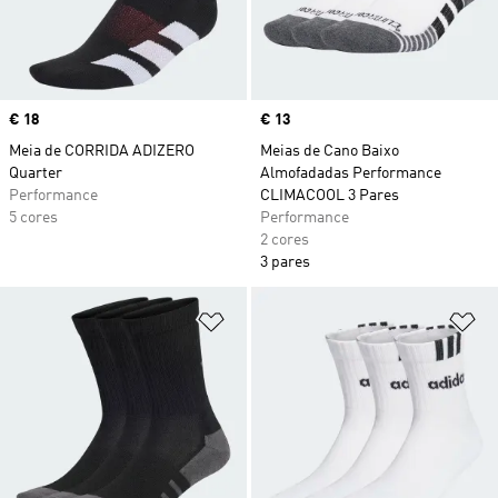
Price
€ 18
Price
€ 13
Meia de CORRIDA ADIZERO
Meias de Cano Baixo
Quarter
Almofadadas Performance
Performance
CLIMACOOL 3 Pares
5 cores
Performance
2 cores
3 pares
Adicionar à Lista de Desejos
Ad