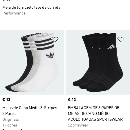
Meia de tornozelo leve de corrida
Performance
Adicionar à Lista de Desejos
Ad
Price
€ 13
Price
€ 13
Meias de Cano Médio 3-Stripes –
EMBALAGEM DE 3 PARES DE
3 Pares
MEIAS DE CANO MÉDIO
Originals
ACOLCHOADAS SPORTSWEAR
19 cores
Sportswear