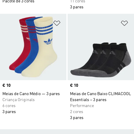
Pacote de 3 cores
11 cores
3 pares
Adicionar à Lista de Desejos
Ad
Price
€ 10
Price
€ 10
Meias de Cano Médio — 3 pares
Meias de Cano Baixo CLIMACOOL
Criança Originals
Essentials – 3 pares
6 cores
Performance
3 pares
2 cores
3 pares