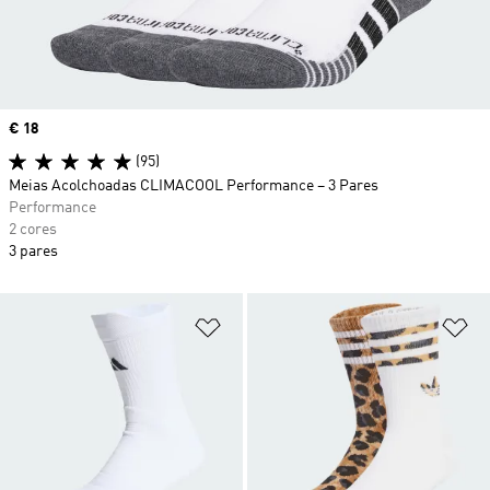
Price
€ 18
(95)
Meias Acolchoadas CLIMACOOL Performance – 3 Pares
Performance
2 cores
3 pares
Adicionar à Lista de Desejos
Ad