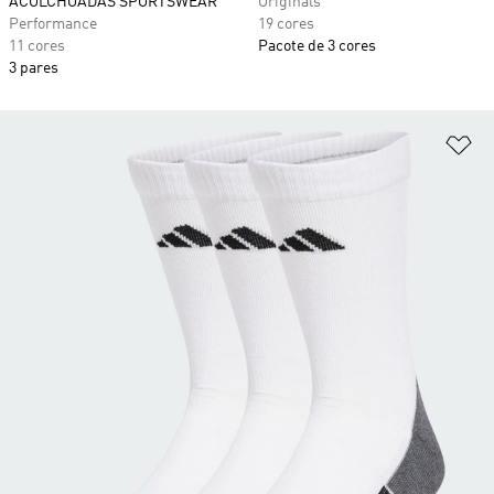
ACOLCHOADAS SPORTSWEAR
Originals
Performance
19 cores
11 cores
Pacote de 3 cores
3 pares
Ad