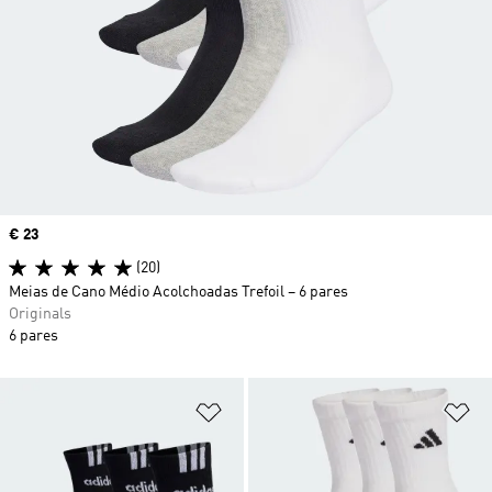
Price
€ 23
(20)
Meias de Cano Médio Acolchoadas Trefoil – 6 pares
Originals
6 pares
Adicionar à Lista de Desejos
Ad