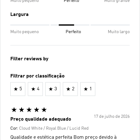
Muito pequeno
Perfeito
Muito grande
Largura
Muito pequeno
Perfeito
Muito largo
Filter reviews by
Filtrar por classificação
5
4
3
2
1
17 de julho de 2026
Preço qualidade adequado
Cor:
Cloud White / Royal Blue / Lucid Red
Qualidade e estética perfeita Bom preço devido à