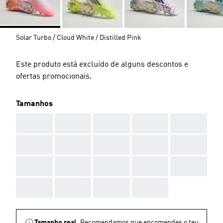
Solar Turbo / Cloud White / Distilled Pink
Este produto está excluído de alguns descontos e
ofertas promocionais.
Tamanhos
AAA
AAA
AAA
AAA
AAA
AAA
AAA
AAA
AAA
AAA
AAA
AAA
AAA
AAA
AAA
AAA
AAA
AAA
AAA
Tamanho real.
Recomendamos que encomendes o teu