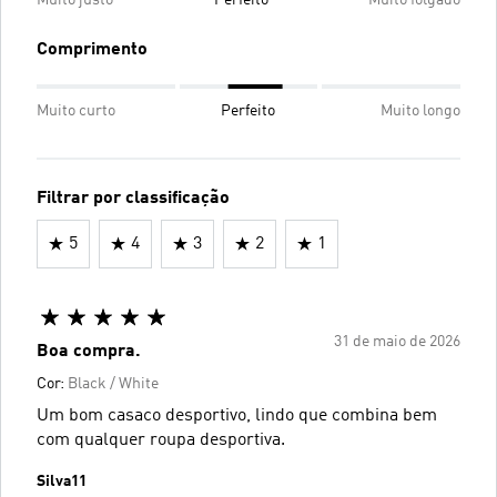
Comprimento
Muito curto
Perfeito
Muito longo
Filtrar por classificação
5
4
3
2
1
31 de maio de 2026
Boa compra.
Cor:
Black / White
Um bom casaco desportivo, lindo que combina bem
com qualquer roupa desportiva.
Silva11