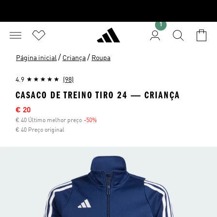
1
/
/
Página inicial
Criança
Roupa
4.9
(98)
CASACO DE TREINO TIRO 24 ― CRIANÇA
Preço com desconto
€ 20
€ 40 Último melhor preço
-50%
Desconto
€ 40 Preço original