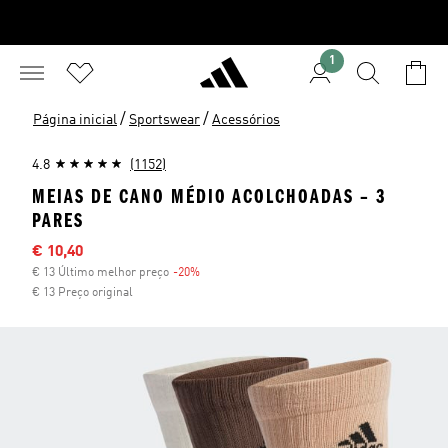
1
/
/
Página inicial
Sportswear
Acessórios
4.8
(1152)
MEIAS DE CANO MÉDIO ACOLCHOADAS – 3
PARES
Preço com desconto
€ 10,40
€ 13 Último melhor preço
-20%
Desconto
€ 13 Preço original