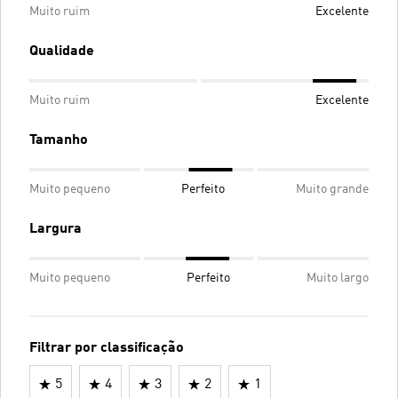
Muito ruim
Excelente
Qualidade
Muito ruim
Excelente
Tamanho
Muito pequeno
Perfeito
Muito grande
Largura
Muito pequeno
Perfeito
Muito largo
Filtrar por classificação
5
4
3
2
1