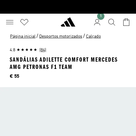
1
/
/
Página inicial
Desportos motorizados
Calçado
4.8
(84)
SANDÁLIAS ADILETTE COMFORT MERCEDES
AMG PETRONAS F1 TEAM
Preço
€ 55