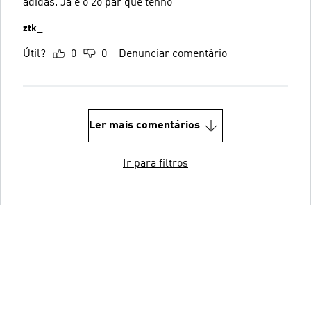
adidas. Já é o 2o par que tenho
ztk_
Útil?
0
0
Denunciar comentário
Ler mais comentários
Ir para filtros