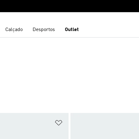
Calçado
Desportos
Outlet
sta de Desejos
Adicionar à Lista de Desejos