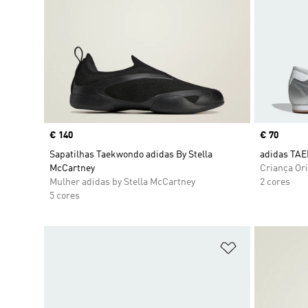
Price
€ 140
Price
€ 70
Sapatilhas Taekwondo adidas By Stella
adidas TA
McCartney
Criança Ori
Mulher adidas by Stella McCartney
2 cores
5 cores
Adicionar à Li