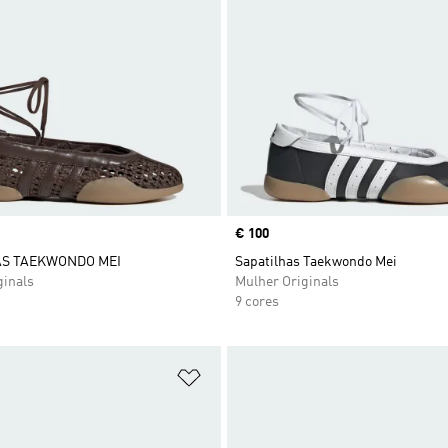
Price
€ 100
AS TAEKWONDO MEI
Sapatilhas Taekwondo Mei
ginals
Mulher Originals
9 cores
sta de Desejos
Adicionar à Lista de Desejos