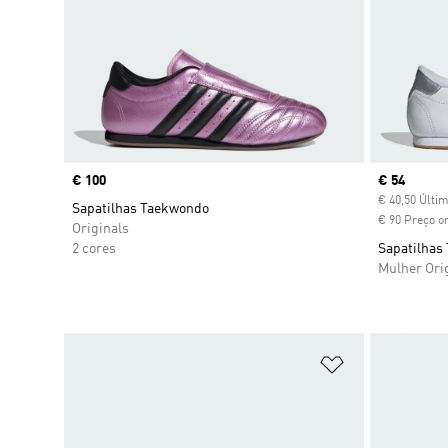
Price
€ 100
Current pr
€ 54
€ 40,50 Últi
Sapatilhas Taekwondo
€ 90 Preço or
Originals
2 cores
Sapatilhas
Mulher Ori
Adicionar à Li