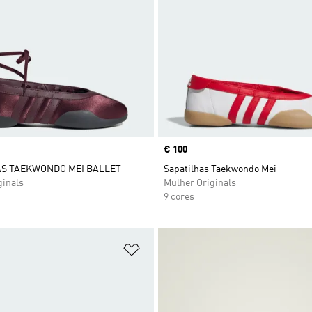
Price
€ 100
AS TAEKWONDO MEI BALLET
Sapatilhas Taekwondo Mei
ginals
Mulher Originals
9 cores
sta de Desejos
Adicionar à Lista de Desejos