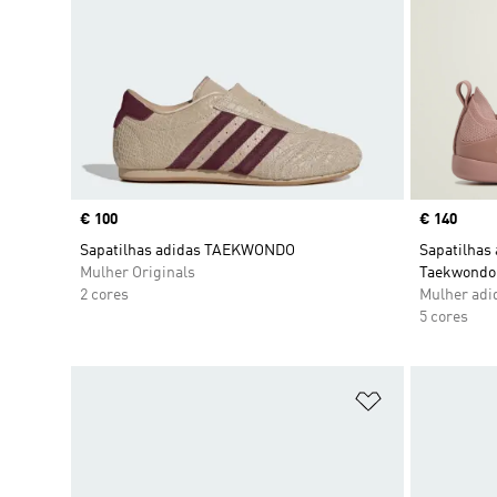
Price
€ 100
Price
€ 140
Sapatilhas adidas TAEKWONDO
Sapatilhas 
Mulher Originals
Taekwondo
2 cores
Mulher adi
5 cores
Adicionar à Li