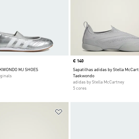
Price
€ 140
EKWONDO MJ SHOES
Sapatilhas adidas by Stella McCar
ginals
Taekwondo
adidas by Stella McCartney
5 cores
sta de Desejos
Adicionar à Lista de Desejos