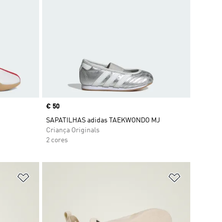
Price
€ 50
SAPATILHAS adidas TAEKWONDO MJ
Criança Originals
2 cores
Adicionar à Lista de Desejos
Adicionar à