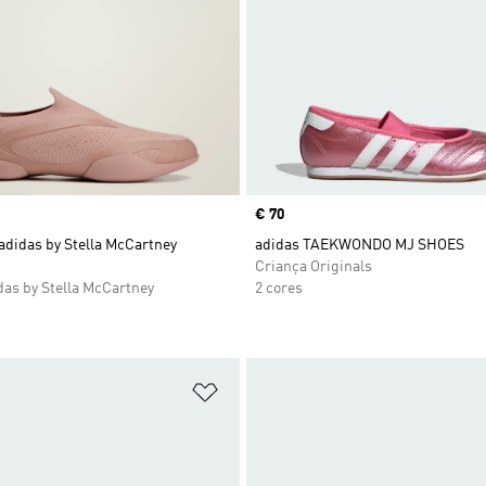
Price
€ 70
adidas by Stella McCartney
adidas TAEKWONDO MJ SHOES
Criança Originals
das by Stella McCartney
2 cores
sta de Desejos
Adicionar à Lista de Desejos