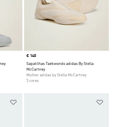
Price
€ 140
tney
Sapatilhas Taekwondo adidas By Stella
McCartney
Mulher adidas by Stella McCartney
5 cores
Adicionar à Lista de Desejos
Adicionar à