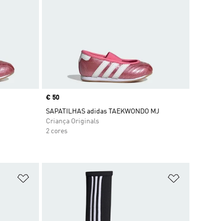
Price
€ 50
SAPATILHAS adidas TAEKWONDO MJ
Criança Originals
2 cores
Adicionar à Lista de Desejos
Adicionar à