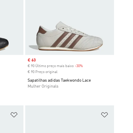
Sale price
€ 63
ount
€ 90 Último preço mais baixo
-30%
Discount
€ 90 Preço original
Sapatilhas adidas Taekwondo Lace
Mulher Originals
Adicionar à Lista de Desejos
Adicionar à