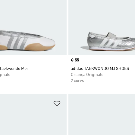
Price
€ 55
 Taekwondo Mei
adidas TAEKWONDO MJ SHOES
ginals
Criança Originals
2 cores
sta de Desejos
Adicionar à Lista de Desejos