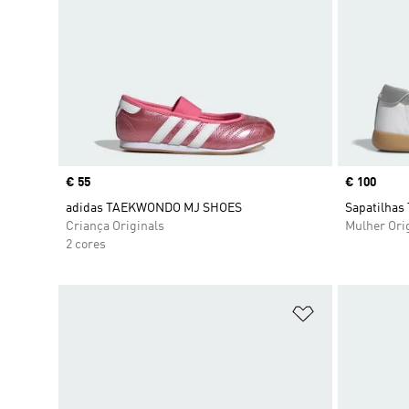
Price
€ 55
Price
€ 100
adidas TAEKWONDO MJ SHOES
Sapatilhas
Criança Originals
Mulher Ori
2 cores
Adicionar à Li