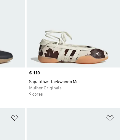
Price
€ 110
Sapatilhas Taekwondo Mei
Mulher Originals
9 cores
Adicionar à Lista de Desejos
Adicionar à