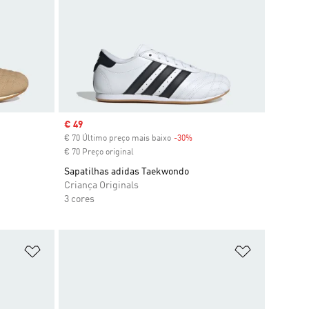
Sale price
€ 49
count
€ 70 Último preço mais baixo
-30%
Discount
€ 70 Preço original
Sapatilhas adidas Taekwondo
Criança Originals
3 cores
Adicionar à Lista de Desejos
Adicionar à