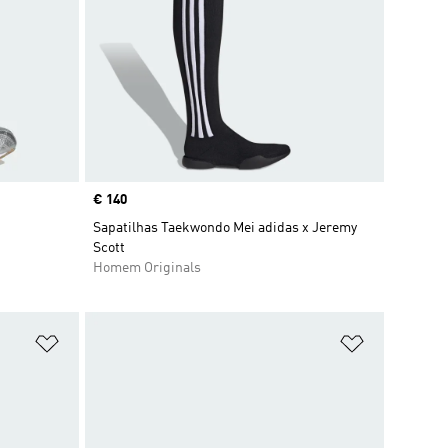
Price
€ 140
Sapatilhas Taekwondo Mei adidas x Jeremy
Scott
Homem Originals
Adicionar à Lista de Desejos
Adicionar à