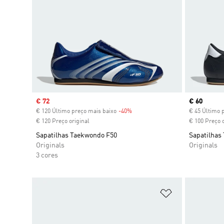
Sale price
€ 72
Current pr
€ 60
€ 120 Último preço mais baixo
-40%
Discount
€ 45 Último 
€ 120 Preço original
€ 100 Preço o
Sapatilhas Taekwondo F50
Sapatilhas
Originals
Originals
3 cores
Adicionar à Li