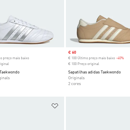
ice
Sale price
€ 60
mo preço mais baixo
€ 100 Último preço mais baixo
-40%
Dis
iginal
€ 100 Preço original
 Taekwondo
Sapatilhas adidas Taekwondo
ginals
Originals
2 cores
sta de Desejos
Adicionar à Lista de Desejos