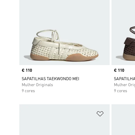
Price
€ 110
Price
€ 110
SAPATILHAS TAEKWONDO MEI
SAPATILH
Mulher Originals
Mulher Ori
9 cores
9 cores
Adicionar à Li