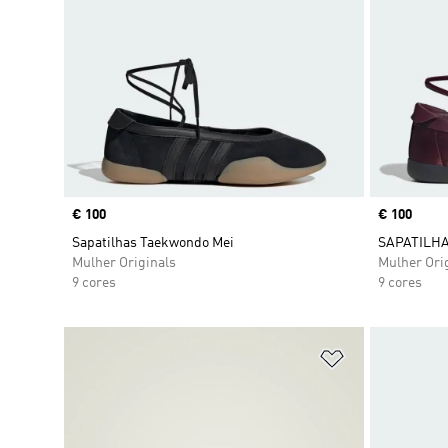
Price
€ 100
Price
€ 100
Sapatilhas Taekwondo Mei
SAPATILH
Mulher Originals
Mulher Ori
9 cores
9 cores
Adicionar à Li