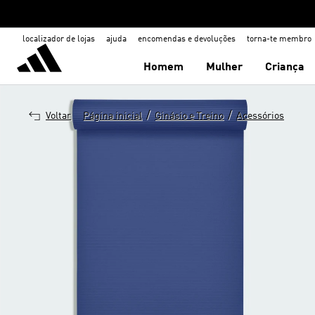
localizador de lojas
ajuda
encomendas e devoluções
torna-te membro
Homem
Mulher
Criança
/
/
Voltar
Página inicial
Ginásio e Treino
Acessórios