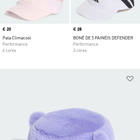
Price
€ 20
Price
€ 28
Pala Climacool
BONÉ DE 5 PAINÉIS DEFENDER
Performance
Performance
6 cores
3 cores
Ad