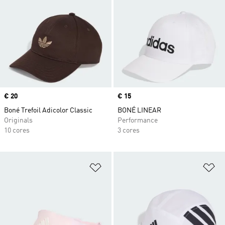
Price
€ 20
Price
€ 15
Boné Trefoil Adicolor Classic
BONÉ LINEAR
Originals
Performance
10 cores
3 cores
Adicionar à Lista de Desejos
Ad