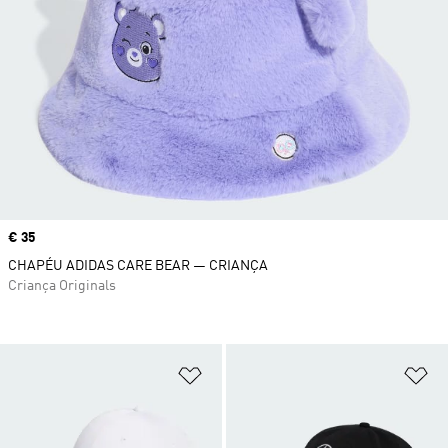
Price
€ 35
CHAPÉU ADIDAS CARE BEAR — CRIANÇA
Criança Originals
Adicionar à Lista de Desejos
Ad