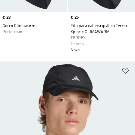
Price
€ 28
Price
€ 25
Gorro Climawarm
Fita para cabeça gráfica Terrex
Performance
Xploric CLIMAWARM
TERREX
2 cores
Novo
Ad