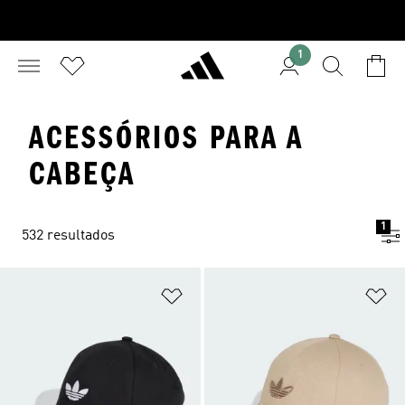
1
ACESSÓRIOS PARA A
CABEÇA
1
532 resultados
Adicionar à Lista de Desejos
Ad