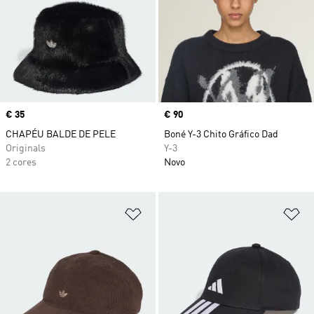
Price
€ 35
Price
€ 90
CHAPÉU BALDE DE PELE
Boné Y-3 Chito Gráfico Dad
Originals
Y-3
2 cores
Novo
Adicionar à Lista de Desejos
Ad