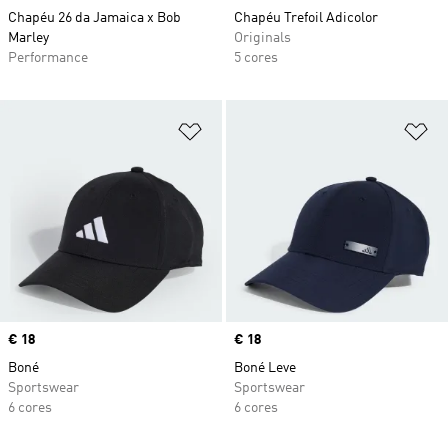
Chapéu 26 da Jamaica x Bob
Chapéu Trefoil Adicolor
Marley
Originals
Performance
5 cores
Adicionar à Lista de Desejos
Ad
Price
€ 18
Price
€ 18
Boné
Boné Leve
Sportswear
Sportswear
6 cores
6 cores