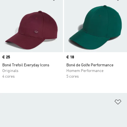
Price
€ 25
Price
€ 18
Boné Trefoil Everyday Icons
Boné de Golfe Performance
Originals
Homem Performance
4 cores
5 cores
Ad