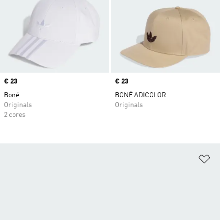
Price
€ 23
Price
€ 23
Boné
BONÉ ADICOLOR
Originals
Originals
2 cores
Ad