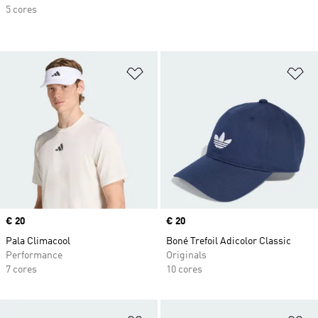
5 cores
Adicionar à Lista de Desejos
Ad
Price
€ 20
Price
€ 20
Pala Climacool
Boné Trefoil Adicolor Classic
Performance
Originals
7 cores
10 cores