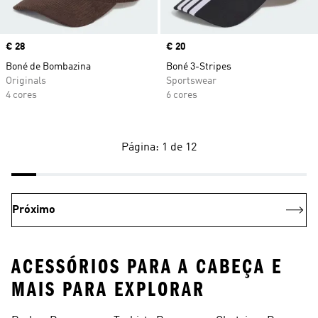
Price
€ 28
Price
€ 20
Boné de Bombazina
Boné 3-Stripes
Originals
Sportswear
4 cores
6 cores
Página: 1 de 12
Próximo
ACESSÓRIOS PARA A CABEÇA E
MAIS PARA EXPLORAR