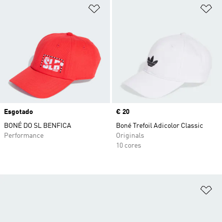
Adicionar à Lista de Desejos
Ad
Esgotado
Price
€ 20
BONÉ DO SL BENFICA
Boné Trefoil Adicolor Classic
Performance
Originals
10 cores
Ad