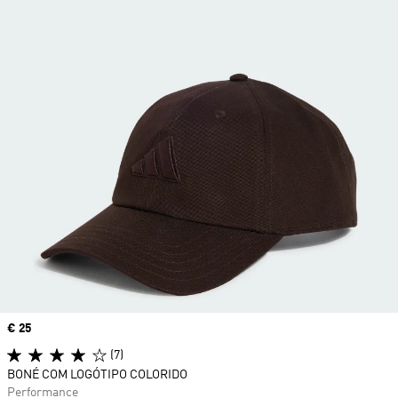
Price
€ 25
(7)
BONÉ COM LOGÓTIPO COLORIDO
Performance