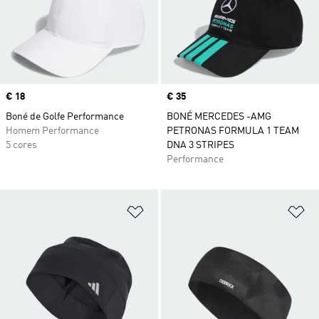
Price
€ 18
Price
€ 35
Boné de Golfe Performance
BONÉ MERCEDES -AMG
Homem Performance
PETRONAS FORMULA 1 TEAM
5 cores
DNA 3 STRIPES
Performance
Adicionar à Lista de Desejos
Ad