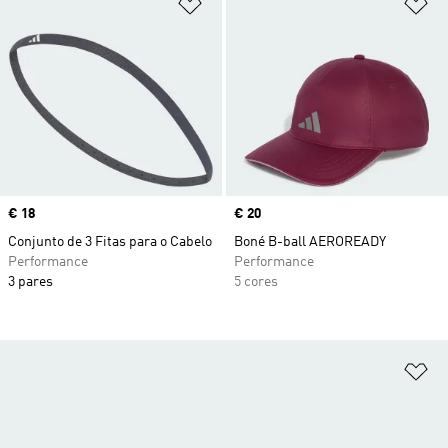
Adicionar à Lista de Desejos
Ad
Price
€ 18
Price
€ 20
Conjunto de 3 Fitas para o Cabelo
Boné B-ball AEROREADY
Performance
Performance
3 pares
5 cores
Ad