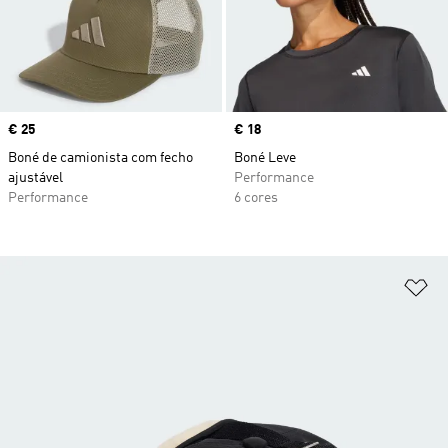
Price
€ 25
Price
€ 18
Boné de camionista com fecho
Boné Leve
ajustável
Performance
Performance
6 cores
Ad