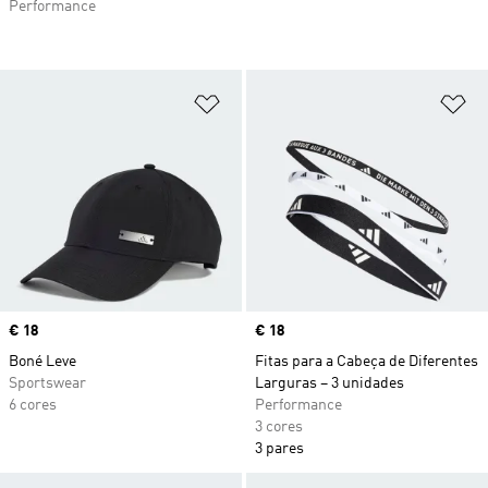
Performance
Adicionar à Lista de Desejos
Ad
Price
€ 18
Price
€ 18
Boné Leve
Fitas para a Cabeça de Diferentes
Sportswear
Larguras – 3 unidades
6 cores
Performance
3 cores
3 pares