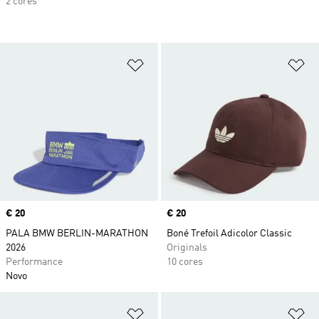
2 cores
Adicionar à Lista de Desejos
Ad
Price
€ 20
Price
€ 20
PALA BMW BERLIN-MARATHON
Boné Trefoil Adicolor Classic
2026
Originals
Performance
10 cores
Novo
Adicionar à Lista de Desejos
Ad