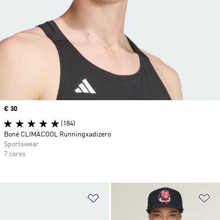
Price
€ 30
(184)
Boné CLIMACOOL Runningxadizero
Sportswear
7 cores
Adicionar à Lista de Desejos
Ad