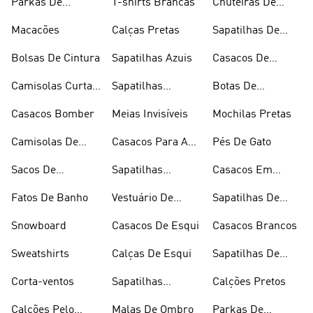
Parkas De
T-shirts Brancas
Chuteiras De
Inverno
Râguebi
Macacões
Calças Pretas
Sapatilhas De
Skateboard
Bolsas De Cintura
Sapatilhas Azuis
Casacos De
Inverno
Camisolas Curtas
Sapatilhas
Botas De
De Verão
Douradas
Caminhada
Casacos Bomber
Meias Invisíveis
Mochilas Pretas
Camisolas De
Casacos Para A
Pés De Gato
Alças
Chuva
Sacos De
Sapatilhas
Casacos Em
Desporto
Brancas
Fleece
Fatos De Banho
Vestuário De
Sapatilhas De
Desporto
Halterofilismo
Snowboard
Casacos De Esqui
Casacos Brancos
Sweatshirts
Calças De Esqui
Sapatilhas De
Basquetebol
Corta-ventos
Sapatilhas
Calções Pretos
Vermelhas
Calções Pelo
Malas De Ombro
Parkas De