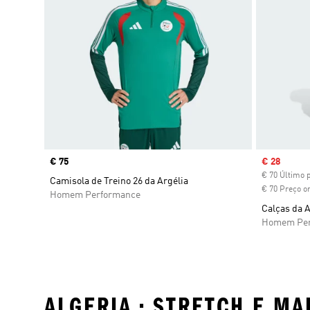
Price
€ 75
Sale price
€ 28
€ 70 Último 
Camisola de Treino 26 da Argélia
€ 70 Preço or
Homem Performance
Calças da A
Homem Per
ALGERIA • STRETCH E MA