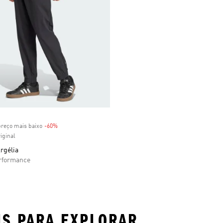
preço mais baixo
-60%
Discount
iginal
rgélia
formance
IS PARA EXPLORAR