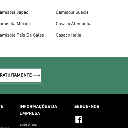
amisola Japao
Camisola Suecia
amisola Mexico
Casaco Alemanha
amisola País De Gales
Casaco Italia
GRATUITAMENTE
TE
INFORMAÇÕES DA
SEGUE-NOS
EMPRESA
Sobre nós
olsos