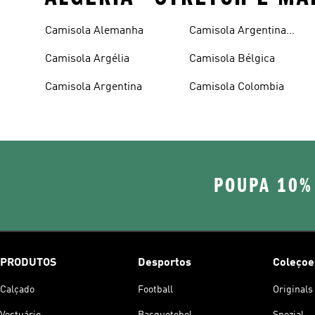
Camisola Alemanha
Camisola Argentina
Criança
Camisola Argélia
Camisola Bélgica
Camisola Argentina
Camisola Colombia
POUPA 10%
PRODUTOS
Desportos
Coleçoe
Calçado
Football
Originals
Vestuário
Basquetebol
Spezial