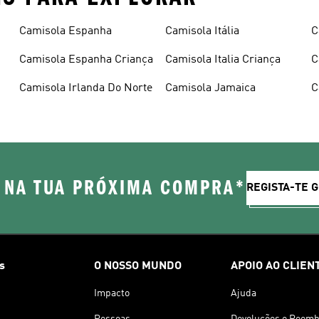
Camisola Espanha
Camisola Itália
C
Camisola Espanha Criança
Camisola Italia Criança
C
Camisola Irlanda Do Norte
Camisola Jamaica
C
 NA TUA PRÓXIMA COMPRA*
REGISTA-TE 
s
O NOSSO MUNDO
APOIO AO CLIEN
Impacto
Ajuda
Pessoas
Devoluções e Reemb