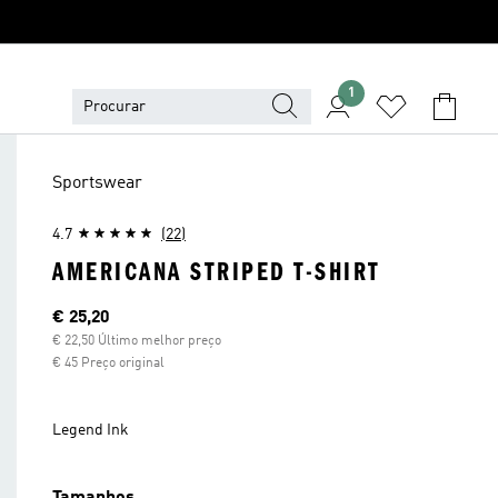
1
Sportswear
4.7
(22)
AMERICANA STRIPED T-SHIRT
Preço atual
€ 25,20
€ 22,50 Último melhor preço
€ 45 Preço original
Legend Ink