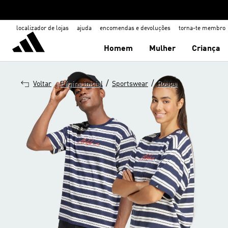
localizador de lojas
ajuda
encomendas e devoluções
torna-te membro
Homem
Mulher
Criança
/
/
Voltar
Página inicial
Sportswear
Roupa