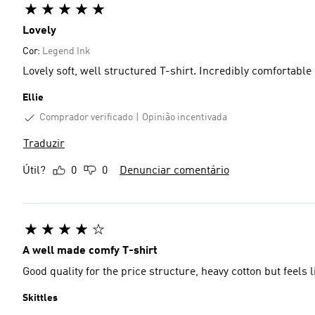
Lovely
Cor:
Legend Ink
Lovely soft, well structured T-shirt. Incredibly comfortable
Ellie
Comprador verificado
Opinião incentivada
Traduzir
Útil?
0
0
Denunciar comentário
A well made comfy T-shirt
Good quality for the price structure, heavy cotton but feels
Skittles