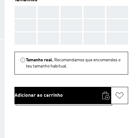
Tamanhos
AAA
AAA
AAA
AAA
AAA
AAA
AAA
AAA
AAA
AAA
AAA
AAA
AAA
AAA
AAA
Tamanho real.
Recomendamos que encomendes o
teu tamanho habitual.
Adicionar ao carrinho