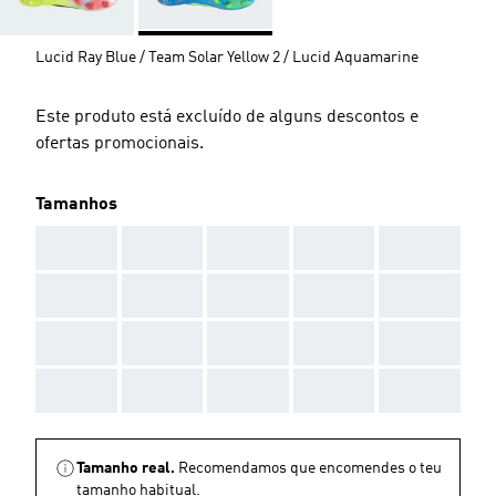
Lucid Ray Blue / Team Solar Yellow 2 / Lucid Aquamarine
Este produto está excluído de alguns descontos e
ofertas promocionais.
Tamanhos
AAA
AAA
AAA
AAA
AAA
AAA
AAA
AAA
AAA
AAA
AAA
AAA
AAA
AAA
AAA
AAA
AAA
AAA
AAA
AAA
Tamanho real.
Recomendamos que encomendes o teu
tamanho habitual.