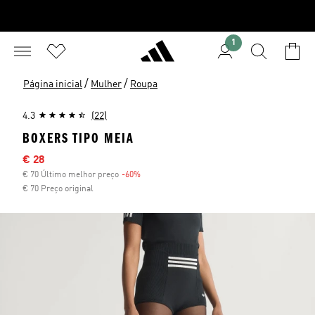
1
/
/
Página inicial
Mulher
Roupa
4.3
(22)
BOXERS TIPO MEIA
Preço com desconto
€ 28
€ 70 Último melhor preço
-60%
Desconto
€ 70 Preço original