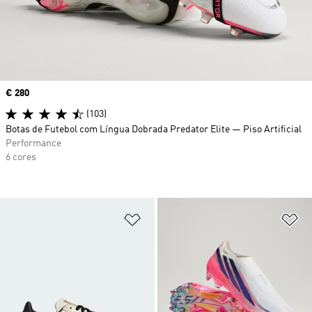
Price
€ 280
(103)
Botas de Futebol com Língua Dobrada Predator Elite — Piso Artificial
Performance
6 cores
Adicionar à Lista de Desejos
Ad