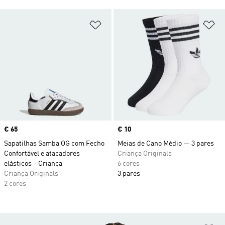
Adicionar à Lista de Desejos
Ad
Price
€ 65
Price
€ 10
Sapatilhas Samba OG com Fecho
Meias de Cano Médio — 3 pares
Confortável e atacadores
Criança Originals
elásticos – Criança
6 cores
Criança Originals
3 pares
2 cores