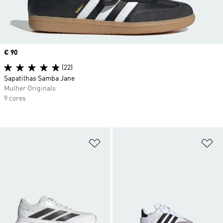
Price
€ 90
(22)
Sapatilhas Samba Jane
Mulher Originals
9 cores
Adicionar à Lista de Desejos
Ad