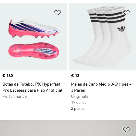
Adicionar à Lista de Desejos
Ad
Price
€ 160
Price
€ 13
Botas de Futebol F50 Hyperfast
Meias de Cano Médio 3-Stripes –
Pro Laceless para Piso Artificial
3 Pares
Performance
Originals
19 cores
3 pares
Ad