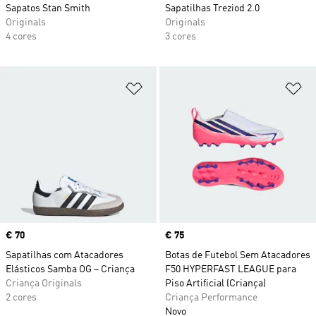
Sapatos Stan Smith
Sapatilhas Treziod 2.0
Originals
Originals
4 cores
3 cores
Adicionar à Lista de Desejos
Ad
Price
€ 70
Price
€ 75
Sapatilhas com Atacadores
Botas de Futebol Sem Atacadores
Elásticos Samba OG – Criança
F50 HYPERFAST LEAGUE para
Criança Originals
Piso Artificial (Criança)
2 cores
Criança Performance
Novo