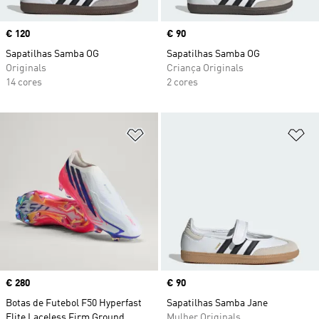
Price
€ 120
Price
€ 90
Sapatilhas Samba OG
Sapatilhas Samba OG
Originals
Criança Originals
14 cores
2 cores
Adicionar à Lista de Desejos
Ad
Price
€ 280
Price
€ 90
Botas de Futebol F50 Hyperfast
Sapatilhas Samba Jane
Elite Laceless Firm Ground
Mulher Originals