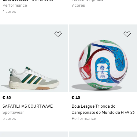
Performance
9 cores
4 cores
Adicionar à Lista de Desejos
Ad
Price
€ 60
Price
€ 40
SAPATILHAS COURTWAVE
Bola League Trionda do
Sportswear
Campeonato do Mundo da FIFA 26
5 cores
Performance