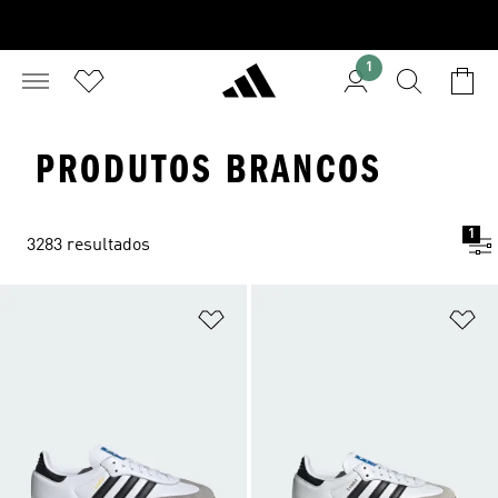
1
PRODUTOS BRANCOS
1
3283 resultados
Adicionar à Lista de Desejos
Ad