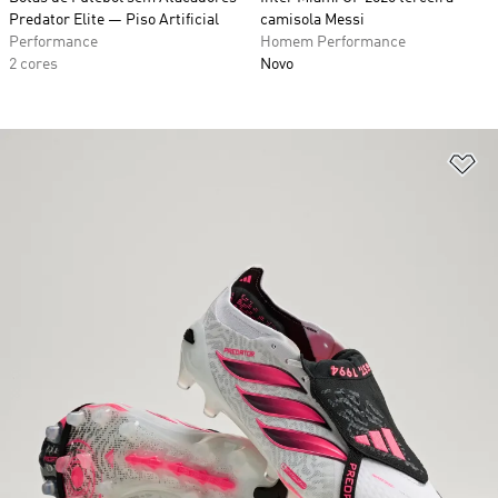
Predator Elite — Piso Artificial
camisola Messi
Performance
Homem Performance
2 cores
Novo
Ad