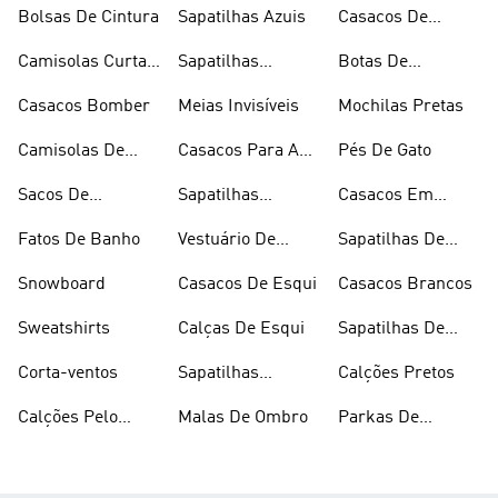
Skateboard
Bolsas De Cintura
Sapatilhas Azuis
Casacos De
Inverno
Camisolas Curtas
Sapatilhas
Botas De
De Verão
Douradas
Caminhada
Casacos Bomber
Meias Invisíveis
Mochilas Pretas
Camisolas De
Casacos Para A
Pés De Gato
Alças
Chuva
Sacos De
Sapatilhas
Casacos Em
Desporto
Brancas
Fleece
Fatos De Banho
Vestuário De
Sapatilhas De
Desporto
Halterofilismo
Snowboard
Casacos De Esqui
Casacos Brancos
Sweatshirts
Calças De Esqui
Sapatilhas De
Basquetebol
Corta-ventos
Sapatilhas
Calções Pretos
Vermelhas
Calções Pelo
Malas De Ombro
Parkas De
Joelho
Inverno