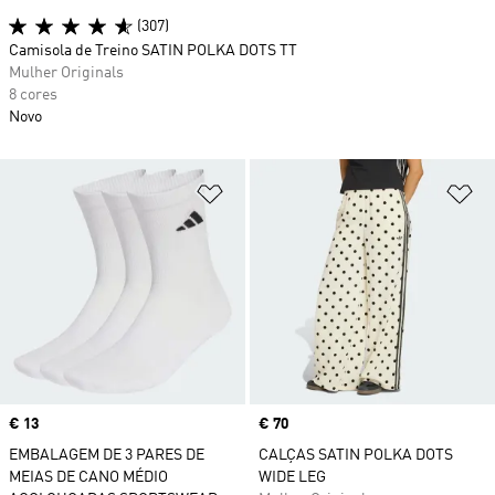
(307)
Camisola de Treino SATIN POLKA DOTS TT
Mulher Originals
8 cores
Novo
Adicionar à Lista de Desejos
Ad
Price
€ 13
Price
€ 70
EMBALAGEM DE 3 PARES DE
CALÇAS SATIN POLKA DOTS
MEIAS DE CANO MÉDIO
WIDE LEG