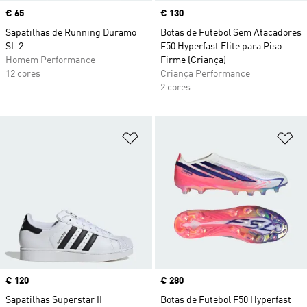
Price
€ 65
Price
€ 130
Sapatilhas de Running Duramo
Botas de Futebol Sem Atacadores
SL 2
F50 Hyperfast Elite para Piso
Homem Performance
Firme (Criança)
12 cores
Criança Performance
2 cores
Adicionar à Lista de Desejos
Ad
Price
€ 120
Price
€ 280
Sapatilhas Superstar II
Botas de Futebol F50 Hyperfast