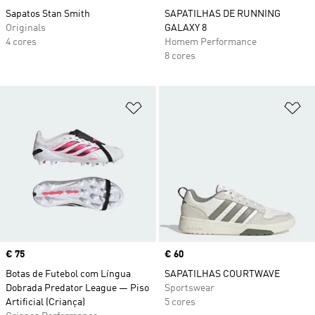
Sapatos Stan Smith
SAPATILHAS DE RUNNING
Originals
GALAXY 8
4 cores
Homem Performance
8 cores
Adicionar à Lista de Desejos
Ad
Price
€ 75
Price
€ 60
Botas de Futebol com Língua
SAPATILHAS COURTWAVE
Dobrada Predator League — Piso
Sportswear
Artificial (Criança)
5 cores