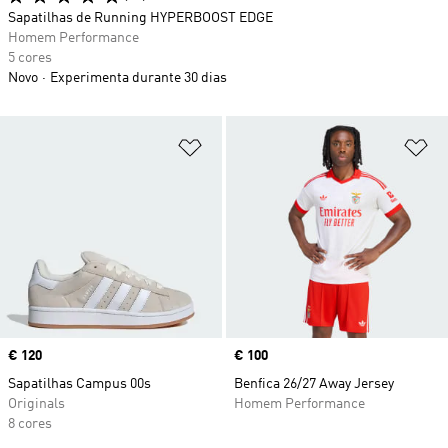
Sapatilhas de Running HYPERBOOST EDGE
Homem Performance
5 cores
Novo
Experimenta durante 30 dias
Adicionar à Lista de Desejos
Ad
Price
€ 120
Price
€ 100
Sapatilhas Campus 00s
Benfica 26/27 Away Jersey
Originals
Homem Performance
8 cores