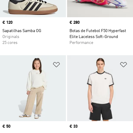
Price
€ 120
Price
€ 280
Sapatilhas Samba OG
Botas de Futebol F50 Hyperfast
Originals
Elite Laceless Soft-Ground
25 cores
Performance
Adicionar à Lista de Desejos
Ad
Price
€ 50
Price
€ 33