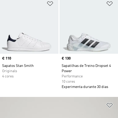
Adicionar à Lista de Desejos
Ad
Price
€ 110
Price
€ 130
Sapatos Stan Smith
Sapatilhas de Treino Dropset 4
Originals
Power
4 cores
Performance
10 cores
Experimenta durante 30 dias
Ad