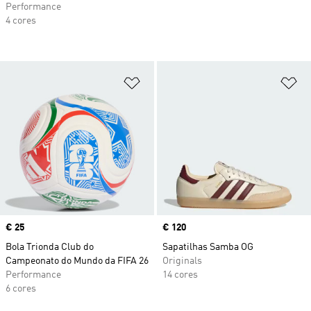
Performance
4 cores
Adicionar à Lista de Desejos
Ad
Price
€ 25
Price
€ 120
Bola Trionda Club do
Sapatilhas Samba OG
Campeonato do Mundo da FIFA 26
Originals
Performance
14 cores
6 cores