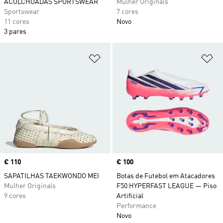
ACOLCHOADAS SPORTSWEAR
Mulher Originals
Sportswear
7 cores
11 cores
Novo
3 pares
Adicionar à Lista de Desejos
Ad
Price
€ 110
Price
€ 100
SAPATILHAS TAEKWONDO MEI
Botas de Futebol em Atacadores
Mulher Originals
F50 HYPERFAST LEAGUE — Piso
9 cores
Artificial
Performance
Novo