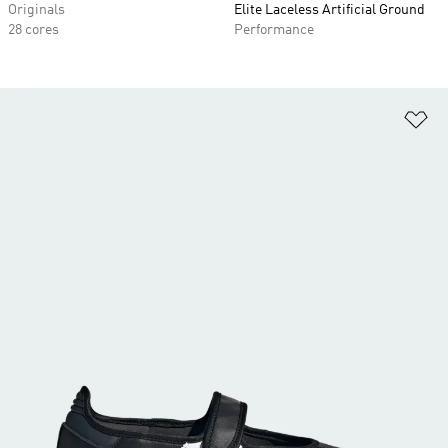
Originals
Elite Laceless Artificial Ground
28 cores
Performance
Ad