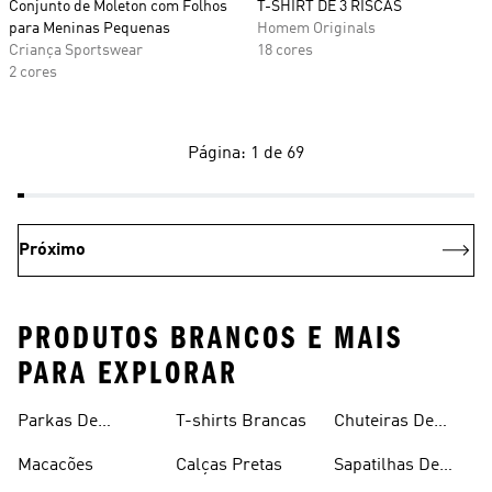
Conjunto de Moleton com Folhos
T-SHIRT DE 3 RISCAS
para Meninas Pequenas
Homem Originals
Criança Sportswear
18 cores
2 cores
Página: 1 de 69
Próximo
PRODUTOS BRANCOS E MAIS
PARA EXPLORAR
Parkas De
T-shirts Brancas
Chuteiras De
Inverno
Râguebi
Macacões
Calças Pretas
Sapatilhas De