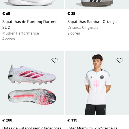
Price
€ 65
Price
€ 38
Sapatilhas de Running Duramo
Sapatilhas Samba – Criança
SL 2
Criança Originals
Mulher Performance
2 cores
4 cores
Adicionar à Lista de Desejos
Ad
Price
€ 280
Price
€ 115
Botas de Futebol sem Atacadores
Inter Miami CF 2026 terceira