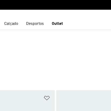
Calçado
Desportos
Outlet
E
sta de Desejos
Adicionar à Lista de Desejos