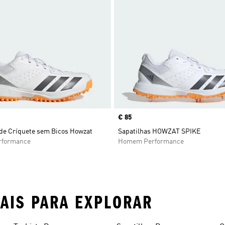
Price
€ 85
 de Críquete sem Bicos Howzat
Sapatilhas HOWZAT SPIKE
formance
Homem Performance
MAIS PARA EXPLORAR