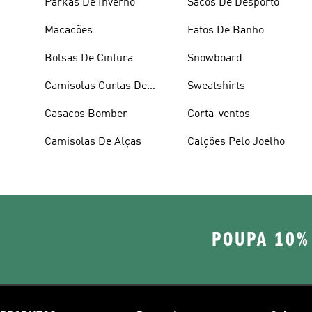
Parkas De Inverno
Sacos De Desporto
Macacões
Fatos De Banho
Bolsas De Cintura
Snowboard
Camisolas Curtas De
Sweatshirts
Verão
Casacos Bomber
Corta-ventos
Camisolas De Alças
Calções Pelo Joelho
POUPA 10%