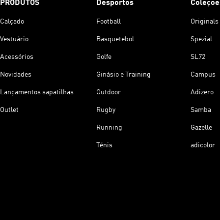
PRODUTOS
Desportos
Coleçoe
Calçado
Football
Originals
Vestuário
Basquetebol
Spezial
Acessórios
Golfe
SL72
Novidades
Ginásio e Training
Campus
Lançamentos sapatilhas
Outdoor
Adizero
Outlet
Rugby
Samba
Running
Gazelle
Ténis
adicolor