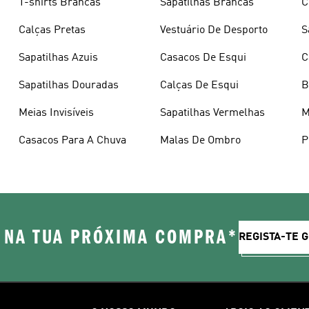
T-shirts Brancas
Sapatilhas Brancas
C
Calças Pretas
Vestuário De Desporto
S
Sapatilhas Azuis
Casacos De Esqui
C
Sapatilhas Douradas
Calças De Esqui
B
Meias Invisíveis
Sapatilhas Vermelhas
M
Casacos Para A Chuva
Malas De Ombro
P
 NA TUA PRÓXIMA COMPRA*
REGISTA-TE 