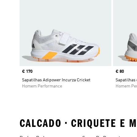
Price
€ 170
Price
€ 80
Sapatilhas Adipower Incurza Cricket
Sapatilhas
Homem Performance
Homem Per
CALCADO • CRIQUETE E 