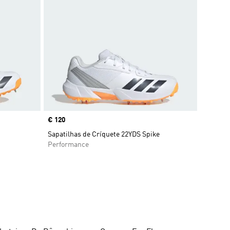
Price
€ 120
Sapatilhas de Críquete 22YDS Spike
Performance