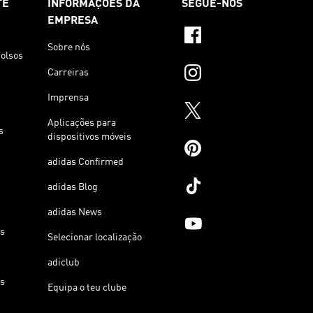
TE
INFORMAÇÕES DA
SEGUE-NOS
EMPRESA
Sobre nós
olsos
Carreiras
Imprensa
Aplicações para
s
dispositivos móveis
adidas Confirmed
adidas Blog
adidas News
os
Selecionar localização
adiclub
os
Equipa o teu clube