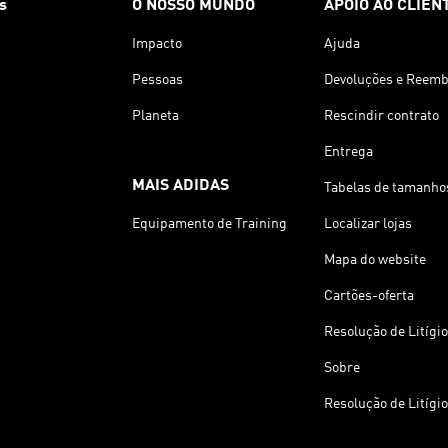
s
O NOSSO MUNDO
APOIO AO CLIEN
Impacto
Ajuda
Pessoas
Devoluções e Reemb
Planeta
Rescindir contrato
Entrega
MAIS ADIDAS
Tabelas de tamanho
Equipamento de Training
Localizar lojas
Mapa do website
Cartões-oferta
Resolução de Litígi
Sobre
Resolução de Litígi