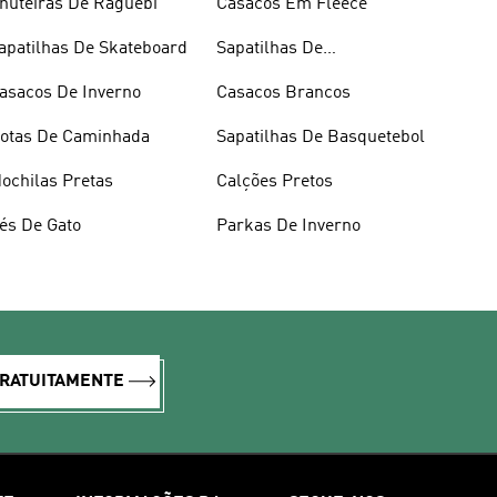
huteiras De Râguebi
Casacos Em Fleece
apatilhas De Skateboard
Sapatilhas De
Halterofilismo
asacos De Inverno
Casacos Brancos
otas De Caminhada
Sapatilhas De Basquetebol
ochilas Pretas
Calções Pretos
és De Gato
Parkas De Inverno
GRATUITAMENTE