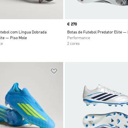
Price
€ 270
utebol com Língua Dobrada
Botas de Futebol Predator Elite —
ite — Piso Mole
Performance
ce
2 cores
sta de Desejos
Adicionar à Lista de Desejos