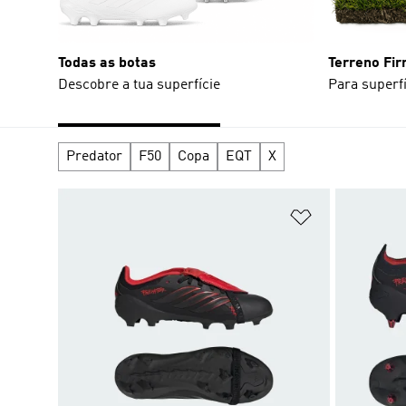
Todas as botas
Terreno Fi
Descobre a tua superfície
Para superfí
Predator
F50
Copa
EQT
X
Adicionar à Li