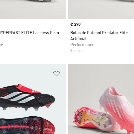
Price
€ 270
HYPERFAST ELITE Laceless Firm
Botas de Futebol Predator Elite — 
Artificial
ce
Performance
3 cores
sta de Desejos
Adicionar à Lista de Desejos