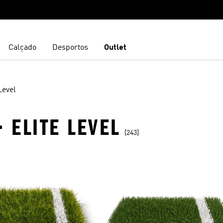
Calçado
Desportos
Outlet
Level
 ELITE LEVEL
[243]