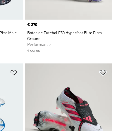
Price
€ 270
 Piso Mole
Botas de Futebol F50 Hyperfast Elite Firm
Ground
Performance
4 cores
Adicionar à Lista de Desejos
Adicionar à