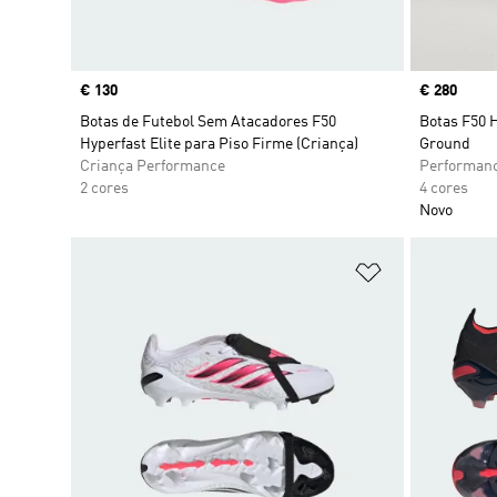
Price
€ 130
Price
€ 280
Botas de Futebol Sem Atacadores F50
Botas F50 
Hyperfast Elite para Piso Firme (Criança)
Ground
Criança Performance
Performan
2 cores
4 cores
Novo
Adicionar à Li