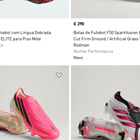
Price
€ 290
utebol com Língua Dobrada
Botas de Futebol F50 Sparkfusion E
LITE para Piso Mole
Cut Firm Ground / Artificial Grass 
ce
Rodman
Mulher Performance
Novo
sta de Desejos
Adicionar à Lista de Desejos