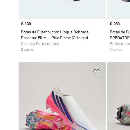
Price
€ 130
Price
€ 280
Botas de Futebol com Língua Dobrada
Botas de F
Predator Elite — Piso Firme (Criança)
PREDATOR E
Criança Performance
Performan
2 cores
7 cores
Adicionar à Li