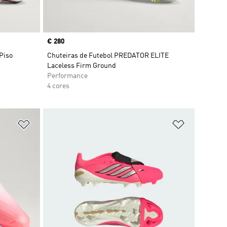
Price
€ 280
Piso
Chuteiras de Futebol PREDATOR ELITE
Laceless Firm Ground
Performance
4 cores
Adicionar à Lista de Desejos
Adicionar à