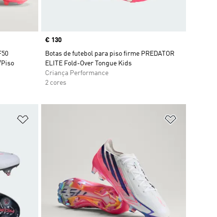
Price
€ 130
F50
Botas de futebol para piso firme PREDATOR
/Piso
ELITE Fold-Over Tongue Kids
Criança Performance
2 cores
Adicionar à Lista de Desejos
Adicionar à