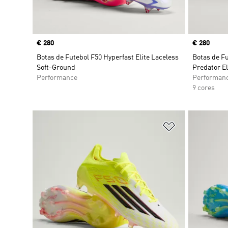
Price
€ 280
Price
€ 280
Botas de Futebol F50 Hyperfast Elite Laceless
Botas de F
Soft-Ground
Predator El
Performance
Performan
9 cores
Adicionar à Li