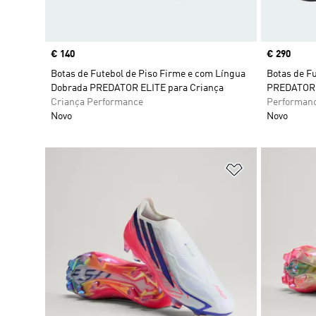
Price
€ 140
Price
€ 290
Botas de Futebol de Piso Firme e com Língua
Botas de F
Dobrada PREDATOR ELITE para Criança
PREDATOR E
Criança Performance
Performan
Novo
Novo
Adicionar à Li