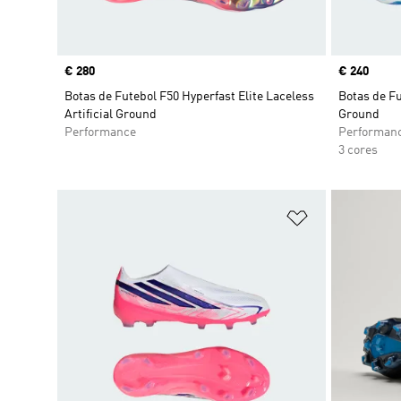
Price
€ 280
Price
€ 240
Botas de Futebol F50 Hyperfast Elite Laceless
Botas de Fu
Artificial Ground
Ground
Performance
Performan
3 cores
Adicionar à Li