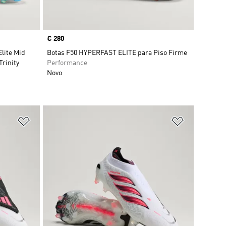
Price
€ 280
lite Mid
Botas F50 HYPERFAST ELITE para Piso Firme
Trinity
Performance
Novo
Adicionar à Lista de Desejos
Adicionar à