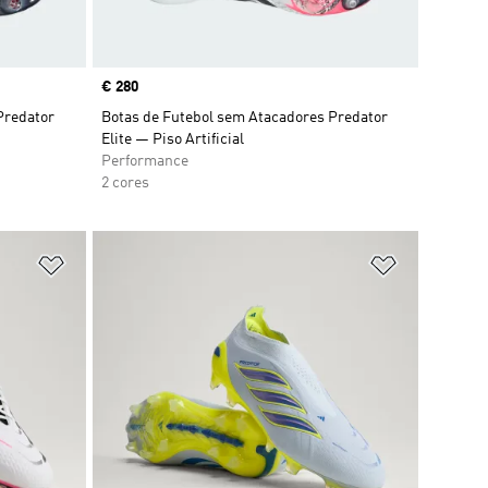
Price
€ 280
Predator
Botas de Futebol sem Atacadores Predator
Elite — Piso Artificial
Performance
2 cores
Adicionar à Lista de Desejos
Adicionar à