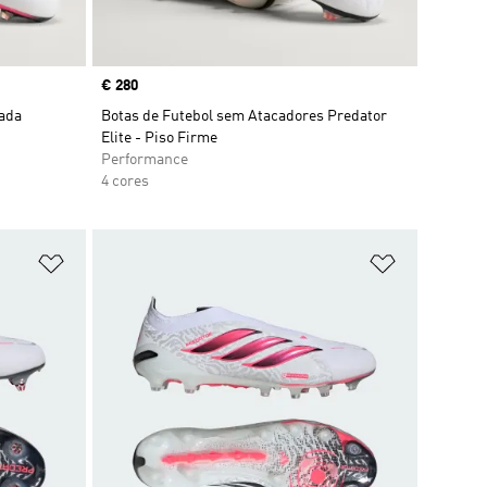
Price
€ 280
rada
Botas de Futebol sem Atacadores Predator
Elite - Piso Firme
Performance
4 cores
Adicionar à Lista de Desejos
Adicionar à