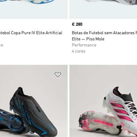
Price
€ 280
tebol Copa Pure IV Elite Artificial
Botas de Futebol sem Atacadores 
Elite — Piso Mole
ce
Performance
4 cores
sta de Desejos
Adicionar à Lista de Desejos