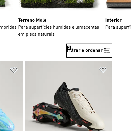
Terreno Mole
Interior
compridas
Para superfícies húmidas e lamacentas
Para superfí
em pisos naturais
3
Filtrar e ordenar
Adicionar à Lista de Desejos
Adicionar à