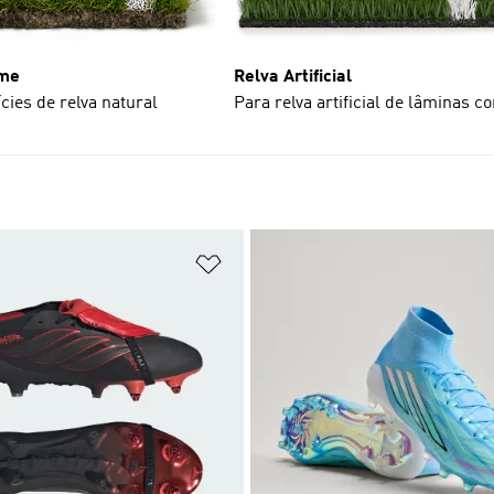
rme
Relva Artificial
cies de relva natural
Para relva artificial de lâminas 
sta de Desejos
Adicionar à Lista de Desejos