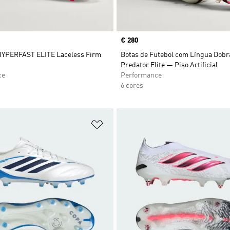
Price
€ 280
HYPERFAST ELITE Laceless Firm
Botas de Futebol com Língua Dob
Predator Elite — Piso Artificial
ce
Performance
6 cores
sta de Desejos
Adicionar à Lista de Desejos