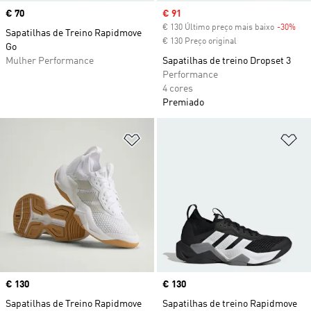
Price
€ 70
Sale price
€ 91
€ 130 Último preço mais baixo
-30%
Dis
Sapatilhas de Treino Rapidmove
€ 130 Preço original
Go
Mulher Performance
Sapatilhas de treino Dropset 3
Performance
4 cores
Premiado
Adicionar à Lista de Desejos
Ad
Price
€ 130
Price
€ 130
Sapatilhas de Treino Rapidmove
Sapatilhas de treino Rapidmove