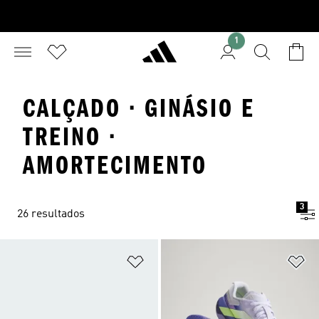
1
CALÇADO · GINÁSIO E
TREINO ·
AMORTECIMENTO
3
26 resultados
Adicionar à Lista de Desejos
Ad