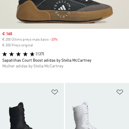
Sale price
€ 160
€ 200 Último preço mais baixo
-20%
Discount
€ 200 Preço original
(137)
Sapatilhas Court Boost adidas by Stella McCartney
Mulher adidas by Stella McCartney
Adicionar à Lista de Desejos
Ad