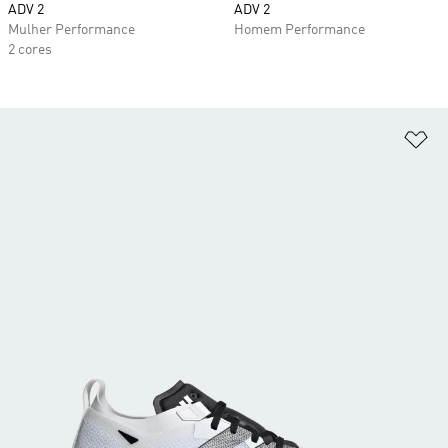
ADV 2
ADV 2
Mulher Performance
Homem Performance
2 cores
Ad