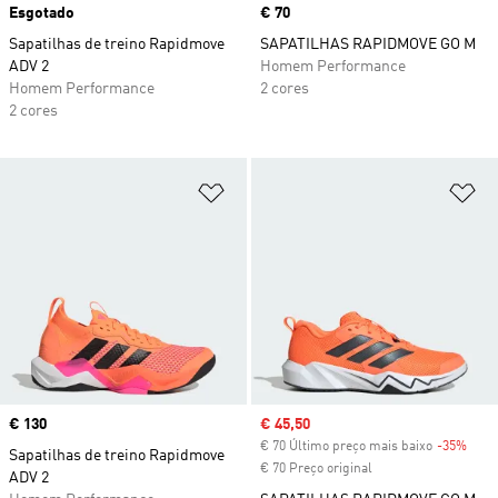
Esgotado
Price
€ 70
Sapatilhas de treino Rapidmove
SAPATILHAS RAPIDMOVE GO M
ADV 2
Homem Performance
Homem Performance
2 cores
2 cores
Adicionar à Lista de Desejos
Ad
Price
€ 130
Sale price
€ 45,50
€ 70 Último preço mais baixo
-35%
Disc
Sapatilhas de treino Rapidmove
€ 70 Preço original
ADV 2