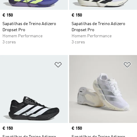
Price
€ 150
Price
€ 150
Sapatilhas de Treino Adizero
Sapatilhas de Treino Adizero
Dropset Pro
Dropset Pro
Homem Performance
Homem Performance
3 cores
3 cores
Adicionar à Lista de Desejos
Ad
Price
€ 150
Price
€ 150