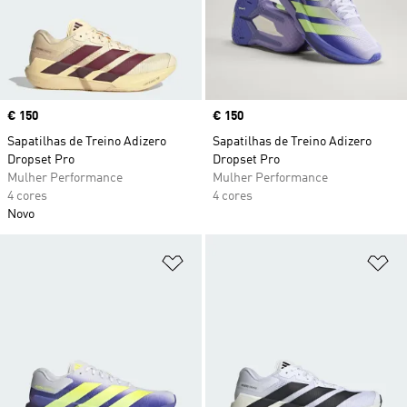
Price
€ 150
Price
€ 150
Sapatilhas de Treino Adizero
Sapatilhas de Treino Adizero
Dropset Pro
Dropset Pro
Mulher Performance
Mulher Performance
4 cores
4 cores
Novo
Adicionar à Lista de Desejos
Ad