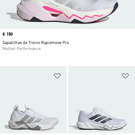
Price
€ 150
Sapatilhas de Treino Rapidmove Pro
Mulher Performance
Adicionar à Lista de Desejos
Ad