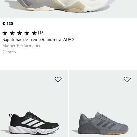
Price
€ 130
(16)
Sapatilhas de Treino Rapidmove ADV 2
Mulher Performance
2 cores
Adicionar à Lista de Desejos
Ad