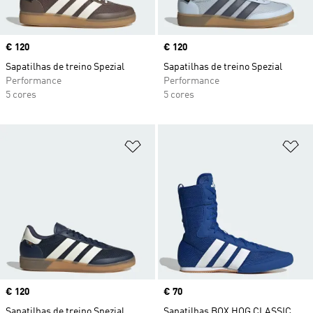
Price
€ 120
Price
€ 120
Sapatilhas de treino Spezial
Sapatilhas de treino Spezial
Performance
Performance
5 cores
5 cores
Adicionar à Lista de Desejos
Ad
Price
€ 120
Price
€ 70
Sapatilhas de treino Spezial
Sapatilhas BOX HOG CLASSIC