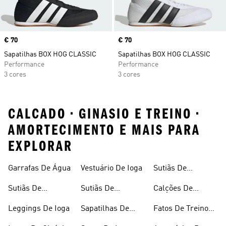
Price
€ 70
Price
€ 70
Sapatilhas BOX HOG CLASSIC
Sapatilhas BOX HOG CLASSIC
Performance
Performance
3 cores
3 cores
CALCADO • GINASIO E TREINO •
AMORTECIMENTO E MAIS PARA
EXPLORAR
Garrafas De Água
Vestuário De Ioga
Sutiãs De
Desporto Sem
Sutiãs De
Sutiãs De
Calções De
Costuras
Desporto
Desporto
Compressão
Leggings De Ioga
Sapatilhas De
Fatos De Treino
Almofadados
Ginásio
De Ginásio