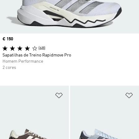
Price
€ 150
(68)
Sapatilhas de Treino Rapidmove Pro
Homem Performance
2 cores
Adicionar à Lista de Desejos
Ad