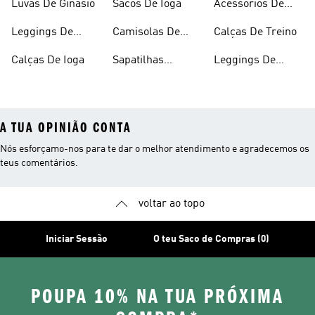
Luvas De Ginásio
Sacos De Ioga
Acessórios De
Ioga
Leggings De
Camisolas De
Calças De Treino
Ginásio
Ginásio
Calças De Ioga
Sapatilhas
Leggings De
Respiráveis
Algodão
A TUA OPINIÃO CONTA
Nós esforçamo-nos para te dar o melhor atendimento e agradecemos os
teus comentários.
voltar ao topo
Iniciar Sessão
O teu Saco de Compras (0)
POUPA 10% NA TUA PRÓXIMA