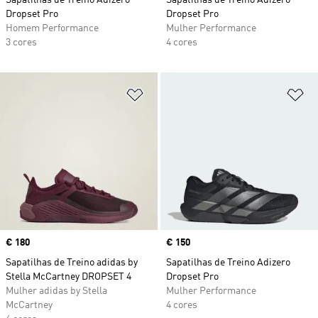
Sapatilhas de Treino Adizero
Sapatilhas de Treino Adizero
Dropset Pro
Dropset Pro
Homem Performance
Mulher Performance
3 cores
4 cores
Adicionar à Lista de Desejos
Ad
Price
€ 180
Price
€ 150
Sapatilhas de Treino adidas by
Sapatilhas de Treino Adizero
Stella McCartney DROPSET 4
Dropset Pro
Mulher adidas by Stella
Mulher Performance
McCartney
4 cores