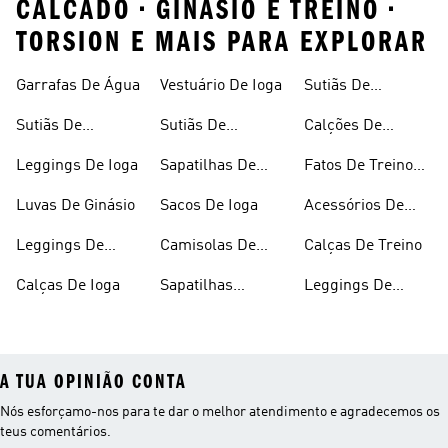
CALCADO • GINASIO E TREINO •
TORSION E MAIS PARA EXPLORAR
Garrafas De Água
Vestuário De Ioga
Sutiãs De
Desporto Sem
Sutiãs De
Sutiãs De
Calções De
Costuras
Desporto
Desporto
Compressão
Leggings De Ioga
Sapatilhas De
Fatos De Treino
Almofadados
Ginásio
De Ginásio
Luvas De Ginásio
Sacos De Ioga
Acessórios De
Ioga
Leggings De
Camisolas De
Calças De Treino
Ginásio
Ginásio
Calças De Ioga
Sapatilhas
Leggings De
Respiráveis
Algodão
A TUA OPINIÃO CONTA
Nós esforçamo-nos para te dar o melhor atendimento e agradecemos os
teus comentários.