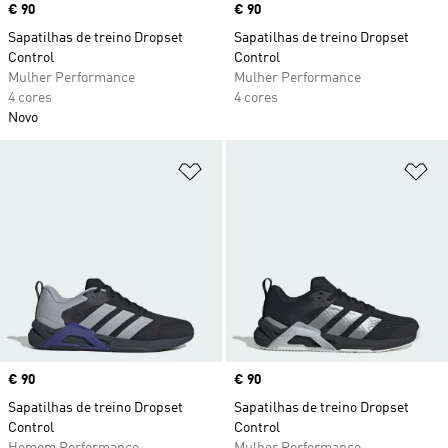
Price
€ 90
Price
€ 90
Sapatilhas de treino Dropset
Sapatilhas de treino Dropset
Control
Control
Mulher Performance
Mulher Performance
4 cores
4 cores
Novo
Adicionar à Lista de Desejos
Ad
Price
€ 90
Price
€ 90
Sapatilhas de treino Dropset
Sapatilhas de treino Dropset
Control
Control