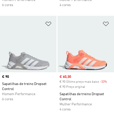
Homem Performance
Mulher Performance
6 cores
4 cores
Adicionar à Lista de Desejos
Ad
Price
€ 90
Sale price
€ 60,30
€ 90 Último preço mais baixo
-33%
Disc
Sapatilhas de treino Dropset
€ 90 Preço original
Control
Homem Performance
Sapatilhas de treino Dropset
6 cores
Control
Mulher Performance
4 cores