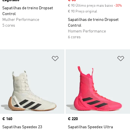
Esgotado
Sale price
€ 63
€ 90 Último preço mais baixo
-30%
Disc
Sapatilhas de treino Dropset
€ 90 Preço original
Control
Mulher Performance
Sapatilhas de treino Dropset
5 cores
Control
Homem Performance
6 cores
Adicionar à Lista de Desejos
Ad
Price
€ 160
Price
€ 220
Sapatilhas Speedex 23
Sapatilhas Speedex Ultra