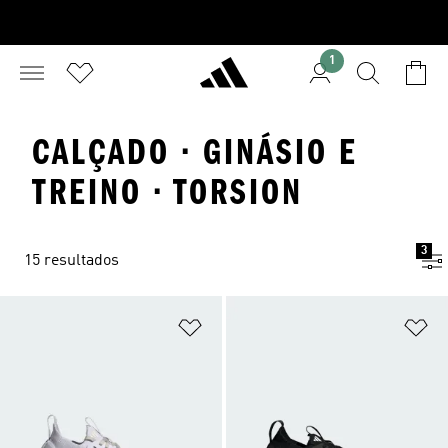
1
CALÇADO · GINÁSIO E
TREINO · TORSION
3
15 resultados
Adicionar à Lista de Desejos
Ad