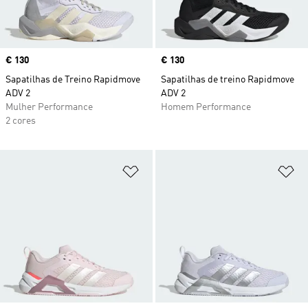
Price
€ 130
Price
€ 130
Sapatilhas de Treino Rapidmove
Sapatilhas de treino Rapidmove
ADV 2
ADV 2
Mulher Performance
Homem Performance
2 cores
Adicionar à Lista de Desejos
Ad