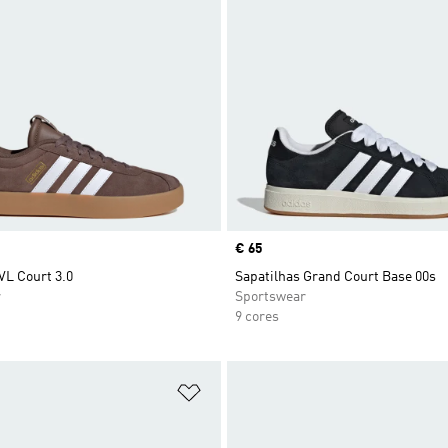
Price
€ 65
VL Court 3.0
Sapatilhas Grand Court Base 00s
r
Sportswear
9 cores
sta de Desejos
Adicionar à Lista de Desejos