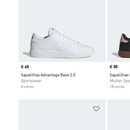
Price
€ 65
Price
€ 55
Sapatilhas Advantage Base 2.0
Sapatilhas
Sportswear
Mulher Spo
4 cores
18 cores
Adicionar à Li