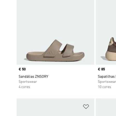
Price
€ 50
Price
€ 85
Sandálias ZNSORY
Sapatilhas
Sportswear
Sportswea
4 cores
10 cores
Adicionar à Li