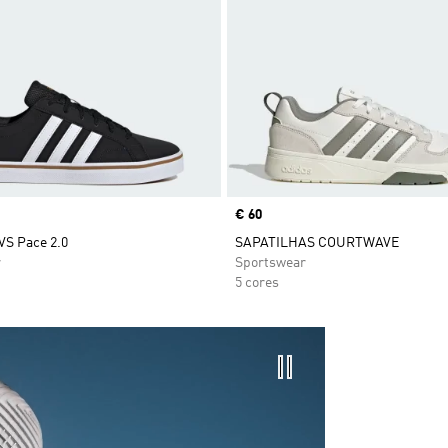
Price
€ 60
VS Pace 2.0
SAPATILHAS COURTWAVE
r
Sportswear
5 cores