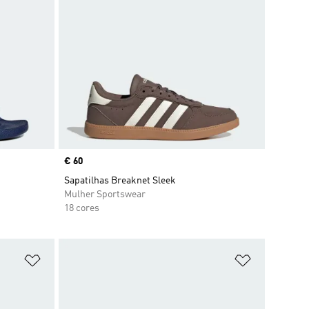
Price
€ 60
Sapatilhas Breaknet Sleek
Mulher Sportswear
18 cores
Adicionar à Lista de Desejos
Adicionar à