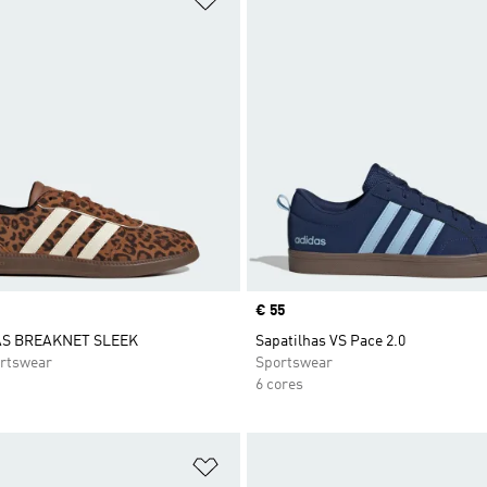
Price
€ 55
AS BREAKNET SLEEK
Sapatilhas VS Pace 2.0
rtswear
Sportswear
6 cores
sta de Desejos
Adicionar à Lista de Desejos