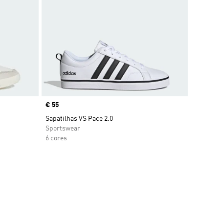
Price
€ 55
Sapatilhas VS Pace 2.0
Sportswear
6 cores