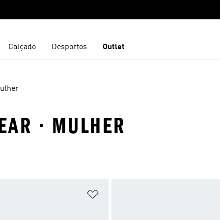
Calçado
Desportos
Outlet
ulher
EAR · MULHER
sta de Desejos
Adicionar à Lista de Desejos