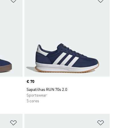
Price
€ 70
Sapatilhas RUN 70s 2.0
Sportswear
5 cores
Adicionar à Lista de Desejos
Adicionar à