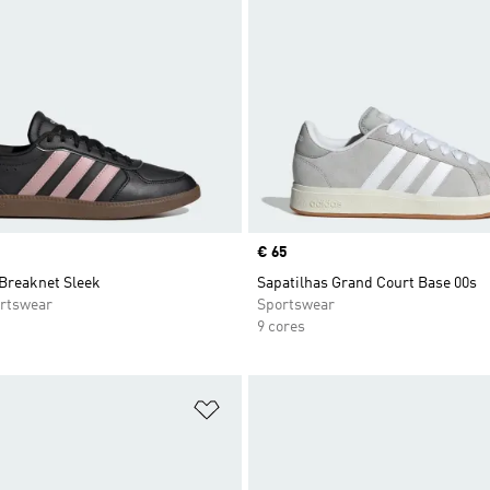
Price
€ 65
 Breaknet Sleek
Sapatilhas Grand Court Base 00s
rtswear
Sportswear
9 cores
sta de Desejos
Adicionar à Lista de Desejos