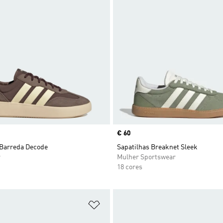
Price
€ 60
 Barreda Decode
Sapatilhas Breaknet Sleek
r
Mulher Sportswear
18 cores
sta de Desejos
Adicionar à Lista de Desejos