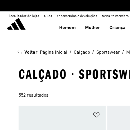
localizador de lojas
ajuda
encomendas e devoluções
torna-te membro
Homem
Mulher
Criança
Voltar
Página Inicial
Calçado
Sportswear
M
CALÇADO · SPORTSW
552 resultados
Adicionar à Li