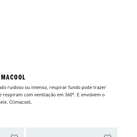
IMACOOL
o ruidoso ou intenso, respirar fundo pode trazer
e respiram com ventilação em 360°. E envolvem o
ele. Climacool.
Adicionar à Lista de Desejos
Adicionar à