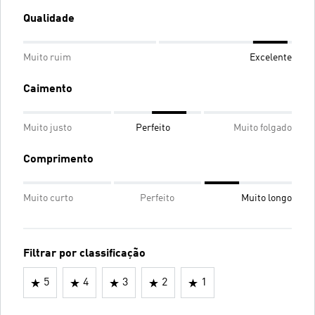
Qualidade
Muito ruim
Excelente
Caimento
Muito justo
Perfeito
Muito folgado
Comprimento
Muito curto
Perfeito
Muito longo
Filtrar por classificação
5
4
3
2
1