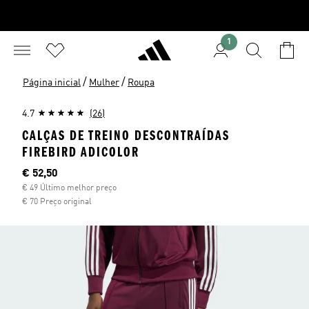
1
/
/
Página inicial
Mulher
Roupa
4.7
(26)
CALÇAS DE TREINO DESCONTRAÍDAS
FIREBIRD ADICOLOR
Preço atual
€ 52,50
€ 49 Último melhor preço
€ 70 Preço original