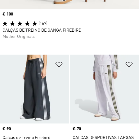
Price
€ 100
(167)
CALÇAS DE TREINO DE GANGA FIREBIRD
Mulher Originals
Adicionar à Lista de Desejos
Ad
Price
€ 90
Price
€ 70
Calças de Treino Firebird
CALÇAS DESPORTIVAS LARGAS