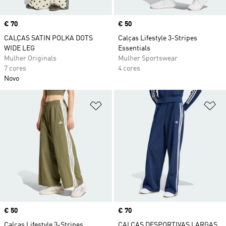
Price
€ 70
Price
€ 50
CALÇAS SATIN POLKA DOTS
Calças Lifestyle 3-Stripes
WIDE LEG
Essentials
Mulher Originals
Mulher Sportswear
7 cores
4 cores
Novo
Adicionar à Lista de Desejos
Ad
Price
€ 50
Price
€ 70
Calças Lifestyle 3-Stripes
CALÇAS DESPORTIVAS LARGAS