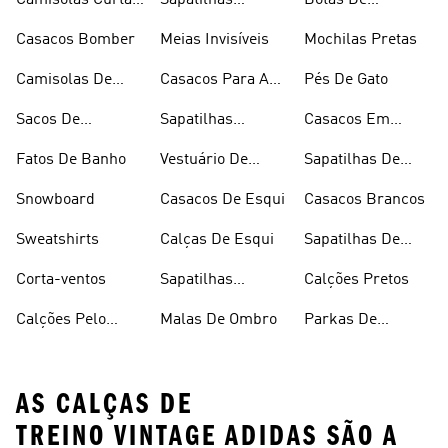
Camisolas Curtas
Sapatilhas
Botas De
De Verão
Douradas
Caminhada
Casacos Bomber
Meias Invisíveis
Mochilas Pretas
Camisolas De
Casacos Para A
Pés De Gato
Alças
Chuva
Sacos De
Sapatilhas
Casacos Em
Desporto
Brancas
Fleece
Fatos De Banho
Vestuário De
Sapatilhas De
Desporto
Halterofilismo
Snowboard
Casacos De Esqui
Casacos Brancos
Sweatshirts
Calças De Esqui
Sapatilhas De
Basquetebol
Corta-ventos
Sapatilhas
Calções Pretos
Vermelhas
Calções Pelo
Malas De Ombro
Parkas De
Joelho
Inverno
AS CALÇAS DE
TREINO VINTAGE ADIDAS SÃO A