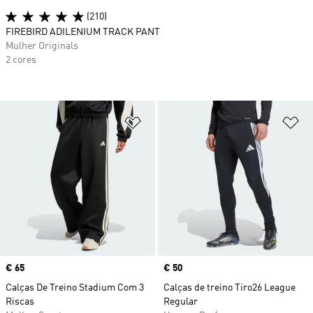
(210)
FIREBIRD ADILENIUM TRACK PANT
Mulher Originals
2 cores
Adicionar à Lista de Desejos
Ad
Price
€ 65
Price
€ 50
Calças De Treino Stadium Com 3
Calças de treino Tiro26 League
Riscas
Regular