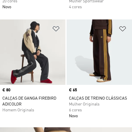
20 cores
Mulher Sportswear
Novo
4 cores
Adicionar à Lista de Desejos
Ad
Price
€ 80
Price
€ 65
CALÇAS DE GANGA FIREBIRD
CALÇAS DE TREINO CLÁSSICAS
ADICOLOR
Mulher Originals
Homem Originals
6 cores
Novo