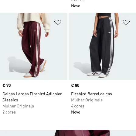
2 cores
Novo
Adicionar à Lista de Desejos
Ad
Price
€ 70
Price
€ 80
Calças Largas Firebird Adicolor
Firebird Barrel calças
Classics
Mulher Originals
Mulher Originals
4 cores
2 cores
Novo