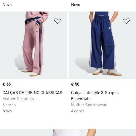
Novo
Novo
Adicionar à Lista de Desejos
Ad
Price
€ 65
Price
€ 50
CALÇAS DE TREINO CLÁSSICAS
Calças Lifestyle 3-Stripes
Mulher Originals
Essentials
6 cores
Mulher Sportswear
Novo
4 cores