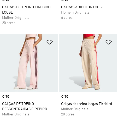
Price
€ 70
Price
€ 70
CALÇAS DE TREINO FIREBIRD
CALÇAS ADICOLOR LOOSE
LOOSE
Homem Originals
Mulher Originals
6 cores
20 cores
Adicionar à Lista de Desejos
Ad
Price
€ 70
Price
€ 70
CALÇAS DE TREINO
Calças de treino largas Firebird
DESCONTRAÍDAS FIREBIRD
Mulher Originals
Mulher Originals
20 cores