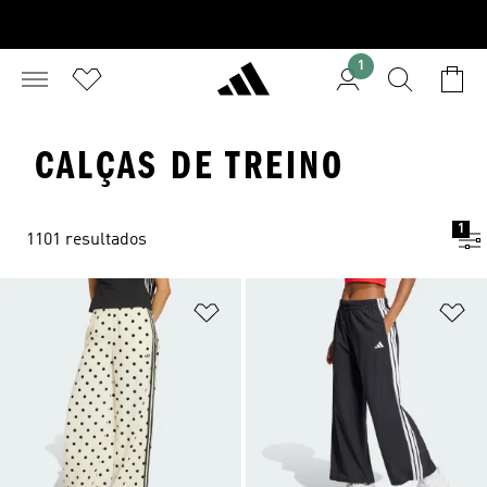
1
CALÇAS DE TREINO
1
1101 resultados
Adicionar à Lista de Desejos
Ad