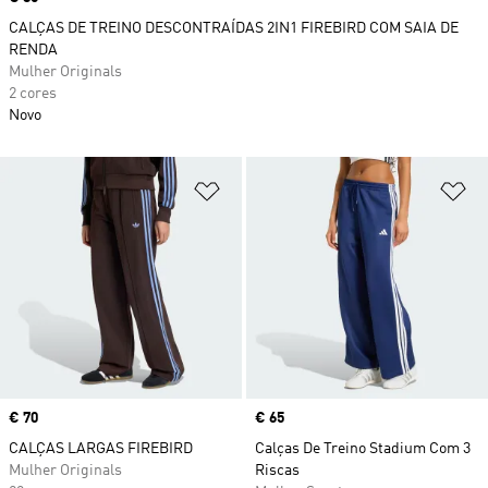
CALÇAS DE TREINO DESCONTRAÍDAS 2IN1 FIREBIRD COM SAIA DE
RENDA
Mulher Originals
2 cores
Novo
Adicionar à Lista de Desejos
Ad
Price
€ 70
Price
€ 65
CALÇAS LARGAS FIREBIRD
Calças De Treino Stadium Com 3
Mulher Originals
Riscas