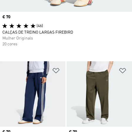
Price
€ 70
(46)
CALÇAS DE TREINO LARGAS FIREBIRD
Mulher Originals
20 cores
Adicionar à Lista de Desejos
Ad