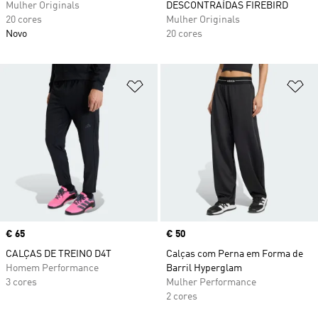
Mulher Originals
DESCONTRAÍDAS FIREBIRD
20 cores
Mulher Originals
Novo
20 cores
Adicionar à Lista de Desejos
Ad
Price
€ 65
Price
€ 50
CALÇAS DE TREINO D4T
Calças com Perna em Forma de
Homem Performance
Barril Hyperglam
3 cores
Mulher Performance
2 cores