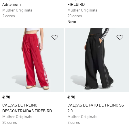
Adilenium
FIREBIRD
Mulher Originals
Mulher Originals
2 cores
20 cores
Novo
Adicionar à Lista de Desejos
Ad
Price
€ 70
Price
€ 70
CALÇAS DE TREINO
CALÇAS DE FATO DE TREINO SST
DESCONTRAÍDAS FIREBIRD
2.0
Mulher Originals
Mulher Originals
20 cores
2 cores