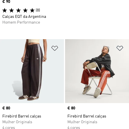
Price
€ 90
(8)
Calças EQT da Argentina
Homem Performance
Adicionar à Lista de Desejos
Ad
Price
€ 80
Price
€ 80
Firebird Barrel calças
Firebird Barrel calças
Mulher Originals
Mulher Originals
4 cores
4 cores