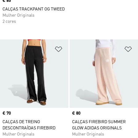
Price
€ 85
CALÇAS TRACKPANT OG TWEED
Mulher Originals
2 cores
Adicionar à Lista de Desejos
Ad
Price
€ 70
Price
€ 80
CALÇAS DE TREINO
CALÇAS FIREBIRD SUMMER
DESCONTRAÍDAS FIREBIRD
GLOW ADIDAS ORIGINALS
Mulher Originals
Mulher Originals