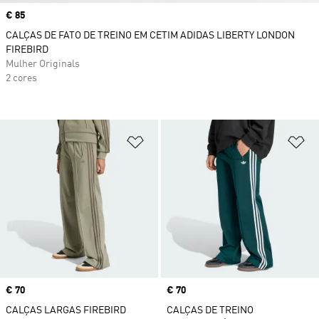
Price
€ 85
CALÇAS DE FATO DE TREINO EM CETIM ADIDAS LIBERTY LONDON
FIREBIRD
Mulher Originals
2 cores
Adicionar à Lista de Desejos
Ad
Price
€ 70
Price
€ 70
CALÇAS LARGAS FIREBIRD
CALÇAS DE TREINO