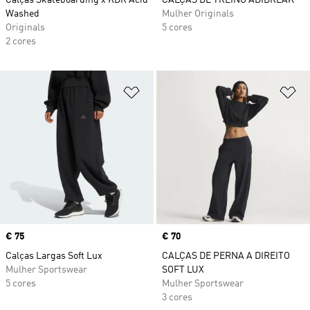
Calças Skateboarding x KDR Acid
CALÇAS DE TREINO ADIBREAK
Washed
Mulher Originals
Originals
5 cores
2 cores
Adicionar à Lista de Desejos
Ad
Price
€ 75
Price
€ 70
Calças Largas Soft Lux
CALÇAS DE PERNA A DIREITO
Mulher Sportswear
SOFT LUX
5 cores
Mulher Sportswear
3 cores