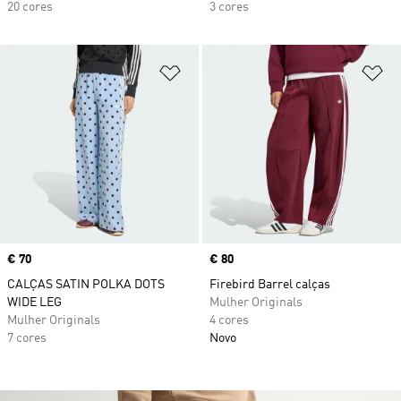
20 cores
3 cores
Adicionar à Lista de Desejos
Ad
Price
€ 70
Price
€ 80
CALÇAS SATIN POLKA DOTS
Firebird Barrel calças
WIDE LEG
Mulher Originals
Mulher Originals
4 cores
7 cores
Novo