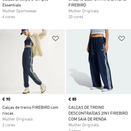
Essentials
FIREBIRD
Mulher Sportswear
Mulher Originals
4 cores
20 cores
Adicionar à Lista de Desejos
Ad
Price
€ 90
Price
€ 85
Calças de treino FIREBIRD com
CALÇAS DE TREINO
riscas
DESCONTRAÍDAS 2IN1 FIREBIRD
Mulher Originals
COM SAIA DE RENDA
2 cores
Mulher Originals