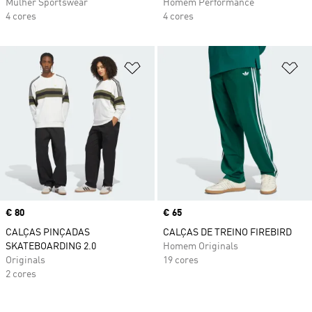
Mulher Sportswear
Homem Performance
4 cores
4 cores
Adicionar à Lista de Desejos
Ad
Price
€ 80
Price
€ 65
CALÇAS PINÇADAS
CALÇAS DE TREINO FIREBIRD
SKATEBOARDING 2.0
Homem Originals
Originals
19 cores
2 cores