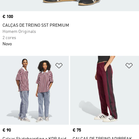
Price
€ 100
CALÇAS DE TREINO SST PREMIUM
Homem Originals
2 cores
Novo
Adicionar à Lista de Desejos
Ad
Price
€ 90
Price
€ 75