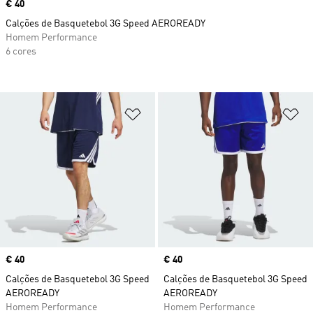
Price
€ 40
Calções de Basquetebol 3G Speed AEROREADY
Homem Performance
6 cores
Adicionar à Lista de Desejos
Ad
Price
€ 40
Price
€ 40
Calções de Basquetebol 3G Speed
Calções de Basquetebol 3G Speed
AEROREADY
AEROREADY
Homem Performance
Homem Performance