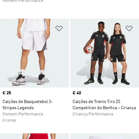
Homem Performance
Adicionar à Lista de Desejos
Ad
Price
€ 25
Price
€ 40
Calções de Basquetebol 3-
Calções de Treino Tiro 25
Stripes Legends
Competition do Benfica – Criança
Homem Performance
Criança Performance
6 cores