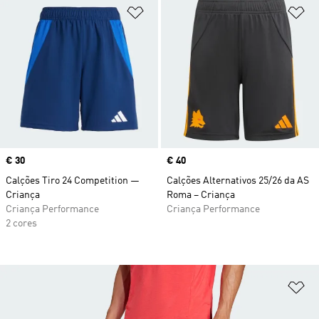
Adicionar à Lista de Desejos
Ad
Price
€ 30
Price
€ 40
Calções Tiro 24 Competition —
Calções Alternativos 25/26 da AS
Criança
Roma – Criança
Criança Performance
Criança Performance
2 cores
Ad