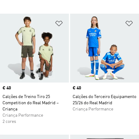
Adicionar à Lista de Desejos
Ad
Price
€ 40
Price
€ 40
Calções de Treino Tiro 25
Calções do Terceiro Equipamento
Competition do Real Madrid –
25/26 do Real Madrid
Criança
Criança Performance
Criança Performance
2 cores