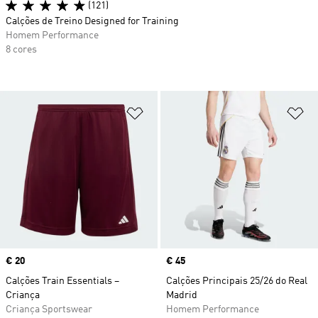
(121)
Calções de Treino Designed for Training
Homem Performance
8 cores
Adicionar à Lista de Desejos
Ad
Price
€ 20
Price
€ 45
Calções Train Essentials –
Calções Principais 25/26 do Real
Criança
Madrid
Criança Sportswear
Homem Performance