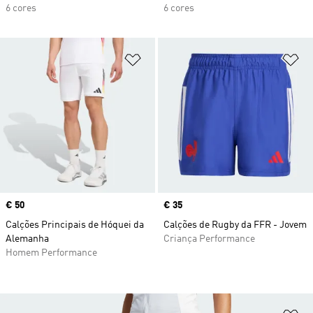
6 cores
6 cores
Adicionar à Lista de Desejos
Ad
Price
€ 50
Price
€ 35
Calções Principais de Hóquei da
Calções de Rugby da FFR - Jovem
Alemanha
Criança Performance
Homem Performance
Ad