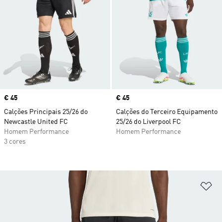
Price
€ 45
Price
€ 45
Calções Principais 25/26 do
Calções do Terceiro Equipamento
Newcastle United FC
25/26 do Liverpool FC
Homem Performance
Homem Performance
3 cores
Ad