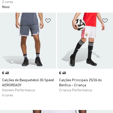
2 cores
Novo
Adicionar à Lista de Desejos
Ad
Price
€ 40
Price
€ 40
Calções de Basquetebol 3G Speed
Calções Principais 25/26 do
AEROREADY
Benfica – Criança
Homem Performance
Criança Performance
6 cores