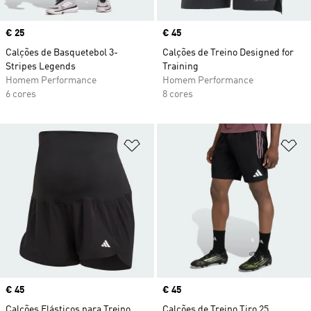
Price
€ 25
Price
€ 45
Calções de Basquetebol 3-
Calções de Treino Designed for
Stripes Legends
Training
Homem Performance
Homem Performance
6 cores
8 cores
Adicionar à Lista de Desejos
Ad
Price
€ 45
Price
€ 45
Calções Elásticos para Treino
Calções de Treino Tiro 25