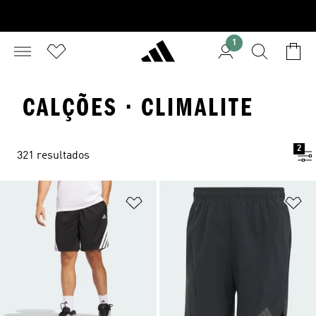
1
CALÇÕES · CLIMALITE
2
321 resultados
Adicionar à Lista de Desejos
Ad