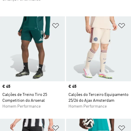
Adicionar à Lista de Desejos
Ad
Price
€ 45
Price
€ 45
Calções de Treino Tiro 25
Calções do Terceiro Equipamento
Competition do Arsenal
25/26 do Ajax Amsterdam
Homem Performance
Homem Performance
Adicionar à Lista de Desejos
Ad