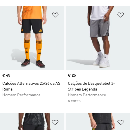
Adicionar à Lista de Desejos
Ad
Price
€ 45
Price
€ 25
Calções Alternativos 25/26 da AS
Calções de Basquetebol 3-
Roma
Stripes Legends
Homem Performance
Homem Performance
6 cores
Adicionar à Lista de Desejos
Ad