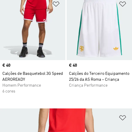
Adicionar à Lista de Desejos
Ad
Price
€ 40
Price
€ 40
Calções de Basquetebol 3G Speed
Calções do Terceiro Equipamento
AEROREADY
25/26 da AS Roma – Criança
Homem Performance
Criança Performance
6 cores
Ad