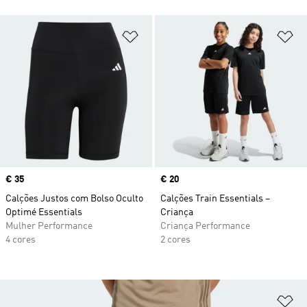
Adicionar à Lista de Desejos
Ad
Price
€ 35
Price
€ 20
Calções Justos com Bolso Oculto
Calções Train Essentials –
Optimé Essentials
Criança
Mulher Performance
Criança Performance
4 cores
2 cores
Ad