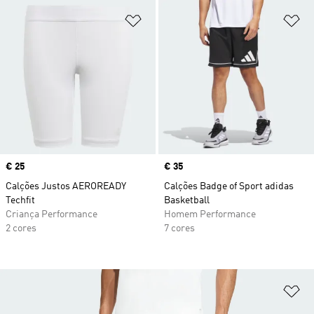
Adicionar à Lista de Desejos
Ad
Price
€ 25
Price
€ 35
Calções Justos AEROREADY
Calções Badge of Sport adidas
Techfit
Basketball
Criança Performance
Homem Performance
2 cores
7 cores
Ad