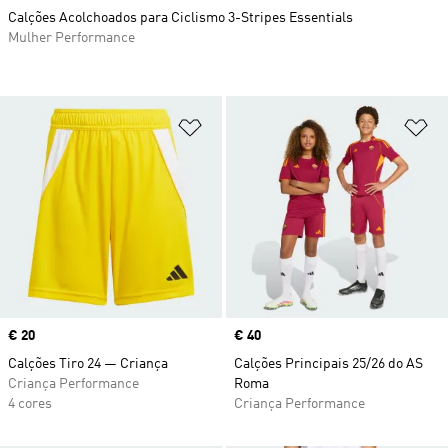
Calções Acolchoados para Ciclismo 3-Stripes Essentials
Mulher Performance
Adicionar à Lista de Desejos
Ad
Price
€ 20
Price
€ 40
Calções Tiro 24 — Criança
Calções Principais 25/26 do AS
Criança Performance
Roma
4 cores
Criança Performance