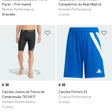
Pacer – Pré-mamã
Competition do Real Madrid
Mulher Performance
Homem Performance
Gravidez
2 cores
Adicionar à Lista de Desejos
Ad
Price
€ 30
Price
€ 20
Calções Justos de Treino de
Calções Fortore 23
Compressão TECHFIT
Criança Performance
Homem Performance
6 cores
2 cores