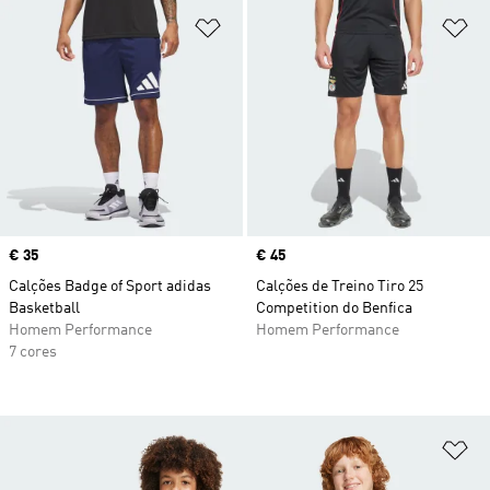
Adicionar à Lista de Desejos
Ad
Price
€ 35
Price
€ 45
Calções Badge of Sport adidas
Calções de Treino Tiro 25
Basketball
Competition do Benfica
Homem Performance
Homem Performance
7 cores
Ad