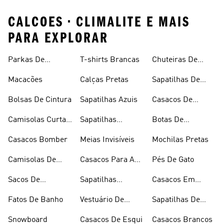
CALCOES • CLIMALITE E MAIS
PARA EXPLORAR
Parkas De
T-shirts Brancas
Chuteiras De
Inverno
Râguebi
Macacões
Calças Pretas
Sapatilhas De
Skateboard
Bolsas De Cintura
Sapatilhas Azuis
Casacos De
Inverno
Camisolas Curtas
Sapatilhas
Botas De
De Verão
Douradas
Caminhada
Casacos Bomber
Meias Invisíveis
Mochilas Pretas
Camisolas De
Casacos Para A
Pés De Gato
Alças
Chuva
Sacos De
Sapatilhas
Casacos Em
Desporto
Brancas
Fleece
Fatos De Banho
Vestuário De
Sapatilhas De
Desporto
Halterofilismo
Snowboard
Casacos De Esqui
Casacos Brancos