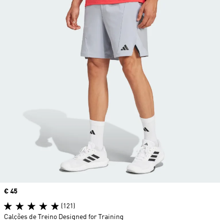
Price
€ 45
(121)
Calções de Treino Designed for Training