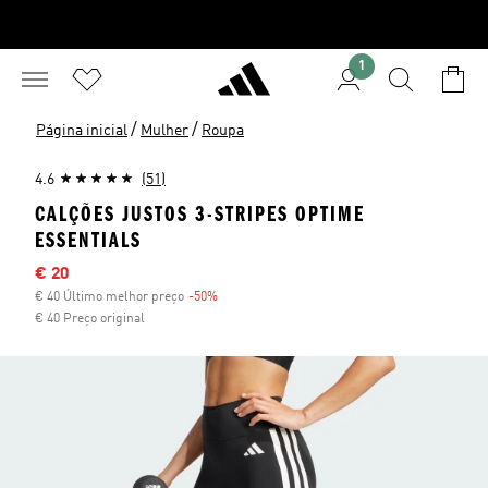
1
/
/
Página inicial
Mulher
Roupa
4.6
(51)
CALÇÕES JUSTOS 3-STRIPES OPTIME
ESSENTIALS
Preço com desconto
€ 20
€ 40 Último melhor preço
-50%
Desconto
€ 40 Preço original