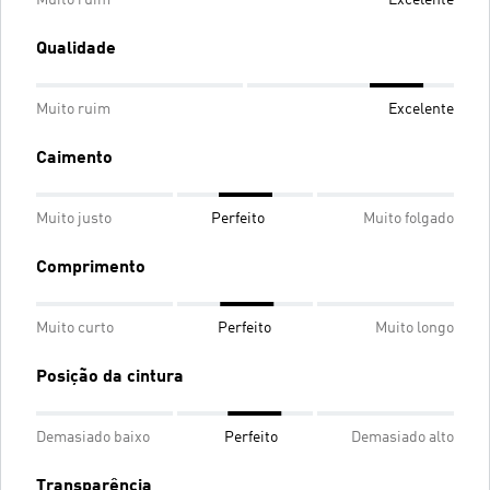
Muito ruim
Excelente
Qualidade
Muito ruim
Excelente
Caimento
Muito justo
Perfeito
Muito folgado
Comprimento
Muito curto
Perfeito
Muito longo
Posição da cintura
Demasiado baixo
Perfeito
Demasiado alto
Transparência