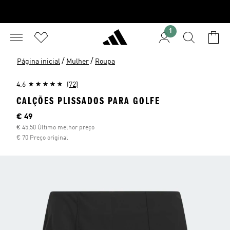
1
/
/
Página inicial
Mulher
Roupa
4.6
(72)
CALÇÕES PLISSADOS PARA GOLFE
Preço atual
€ 49
€ 45,50 Último melhor preço
€ 70 Preço original