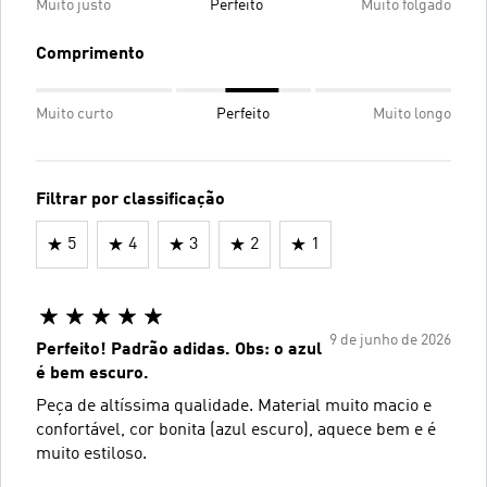
Muito justo
Perfeito
Muito folgado
Comprimento
Muito curto
Perfeito
Muito longo
Filtrar por classificação
5
4
3
2
1
9 de junho de 2026
Perfeito! Padrão adidas. Obs: o azul
é bem escuro.
Peça de altíssima qualidade. Material muito macio e
confortável, cor bonita (azul escuro), aquece bem e é
muito estiloso.