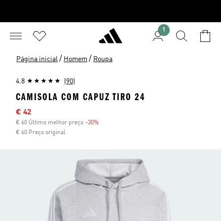
1
/
/
Página inicial
Homem
Roupa
4.8
(90)
CAMISOLA COM CAPUZ TIRO 24
Preço com desconto
€ 42
€ 60 Último melhor preço
-30%
Desconto
€ 60 Preço original