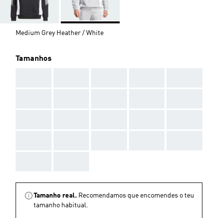
Medium Grey Heather / White
Tamanhos
AAA
AAA
AAA
AAA
AAA
AAA
AAA
AAA
AAA
AAA
AAA
AAA
AAA
AAA
AAA
AAA
AAA
AAA
AAA
AAA
AAA
AAA
Tamanho real.
Recomendamos que encomendes o teu
tamanho habitual.