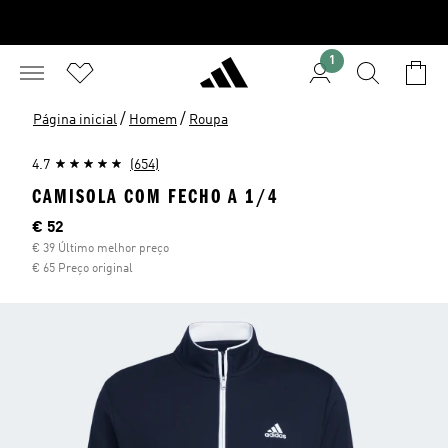
1
/
/
Página inicial
Homem
Roupa
4.7
(654)
CAMISOLA COM FECHO A 1/4
Preço atual
€ 52
€ 39 Último melhor preço
€ 65 Preço original