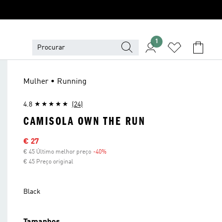
1
Mulher • Running
4.8
(24)
CAMISOLA OWN THE RUN
Preço com desconto
€ 27
€ 45 Último melhor preço
-40%
Desconto
€ 45 Preço original
Black