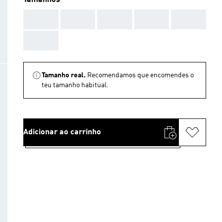
Tamanhos
AAA
AAA
AAA
AAA
AAA
AAA
Tamanho real.
Recomendamos que encomendes o
teu tamanho habitual.
Adicionar ao carrinho