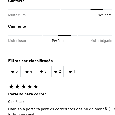
Conforto
Muito ruim
Excelente
Caimento
Muito justo
Perfeito
Muito folgado
Filtrar por classificação
5
4
3
2
1
Perfeito para correr
Cor:
Black
Camisola perfeita para os corredores das 6h da manhã :) Equ