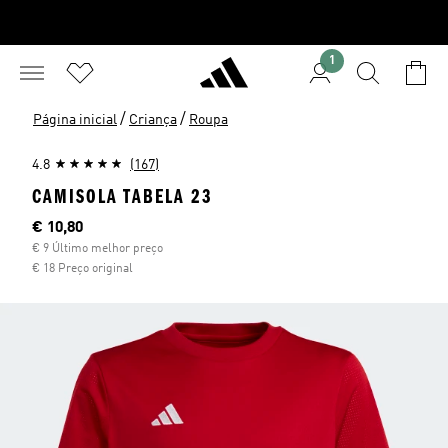
1
/
/
Página inicial
Criança
Roupa
4.8
(167)
CAMISOLA TABELA 23
Preço atual
€ 10,80
€ 9 Último melhor preço
€ 18 Preço original