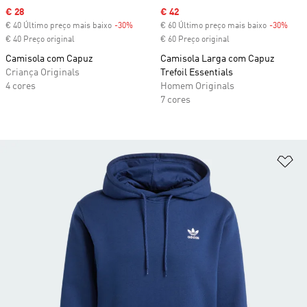
Sale price
€ 28
Sale price
€ 42
€ 40 Último preço mais baixo
-30%
Discount
€ 60 Último preço mais baixo
-30%
Disc
€ 40 Preço original
€ 60 Preço original
Camisola com Capuz
Camisola Larga com Capuz
Criança Originals
Trefoil Essentials
4 cores
Homem Originals
7 cores
Ad