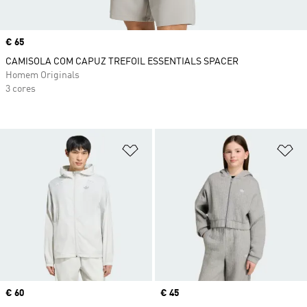
Price
€ 65
CAMISOLA COM CAPUZ TREFOIL ESSENTIALS SPACER
Homem Originals
3 cores
Adicionar à Lista de Desejos
Ad
Price
€ 60
Price
€ 45