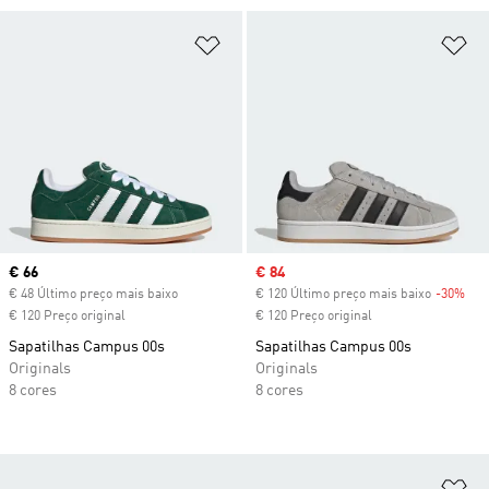
Adicionar à Lista de Desejos
Ad
Current price
€ 66
Sale price
€ 84
€ 48 Último preço mais baixo
€ 120 Último preço mais baixo
-30%
Dis
€ 120 Preço original
€ 120 Preço original
Sapatilhas Campus 00s
Sapatilhas Campus 00s
Originals
Originals
8 cores
8 cores
Ad