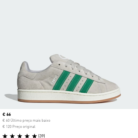
Current price
€ 66
€ 60 Último preço mais baixo
€ 120 Preço original
(39)