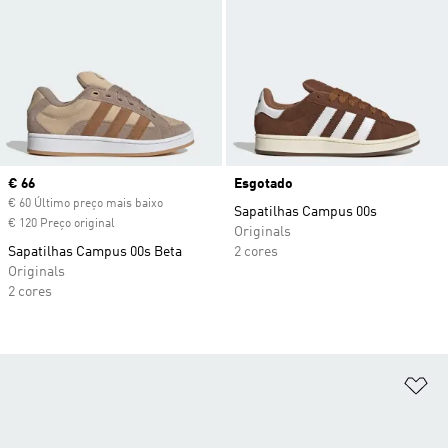
Current price
€ 66
Esgotado
€ 60 Último preço mais baixo
Sapatilhas Campus 00s
€ 120 Preço original
Originals
Sapatilhas Campus 00s Beta
2 cores
Originals
2 cores
Ad