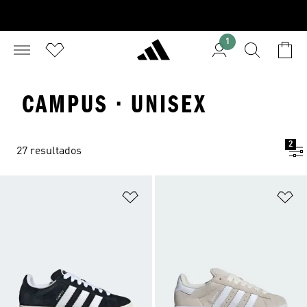
1
CAMPUS · UNISEX
2
27 resultados
Adicionar à Lista de Desejos
Ad