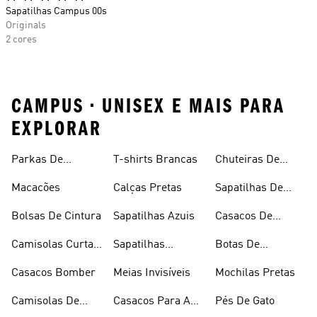
Sapatilhas Campus 00s
Originals
2 cores
CAMPUS • UNISEX E MAIS PARA
EXPLORAR
Parkas De
T-shirts Brancas
Chuteiras De
Inverno
Râguebi
Macacões
Calças Pretas
Sapatilhas De
Skateboard
Bolsas De Cintura
Sapatilhas Azuis
Casacos De
Inverno
Camisolas Curtas
Sapatilhas
Botas De
De Verão
Douradas
Caminhada
Casacos Bomber
Meias Invisíveis
Mochilas Pretas
Camisolas De
Casacos Para A
Pés De Gato