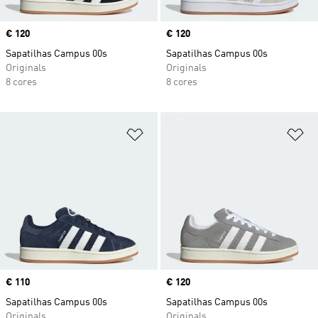
Price
€ 120
Price
€ 120
Sapatilhas Campus 00s
Sapatilhas Campus 00s
Originals
Originals
8 cores
8 cores
Adicionar à Lista de Desejos
Ad
Price
€ 110
Price
€ 120
Sapatilhas Campus 00s
Sapatilhas Campus 00s
Originals
Originals