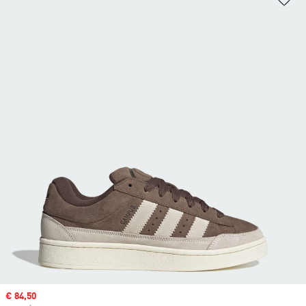
Sale price
€ 84,50