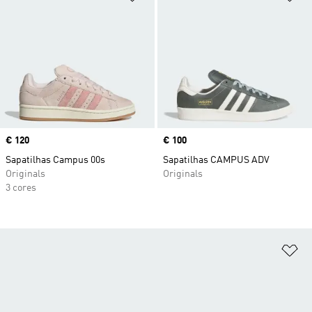
Price
€ 120
Price
€ 100
Sapatilhas Campus 00s
Sapatilhas CAMPUS ADV
Originals
Originals
3 cores
Ad