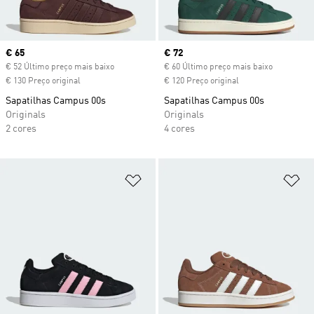
Current price
€ 65
Current price
€ 72
€ 52 Último preço mais baixo
€ 60 Último preço mais baixo
€ 130 Preço original
€ 120 Preço original
Sapatilhas Campus 00s
Sapatilhas Campus 00s
Originals
Originals
2 cores
4 cores
Adicionar à Lista de Desejos
Ad