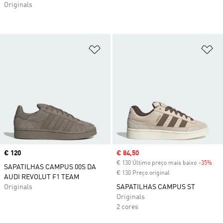
Originals
Adicionar à Lista de Desejos
Ad
Price
€ 120
Sale price
€ 84,50
€ 130 Último preço mais baixo
-35%
Dis
SAPATILHAS CAMPUS 00S DA
€ 130 Preço original
AUDI REVOLUT F1 TEAM
Originals
SAPATILHAS CAMPUS ST
Originals
2 cores