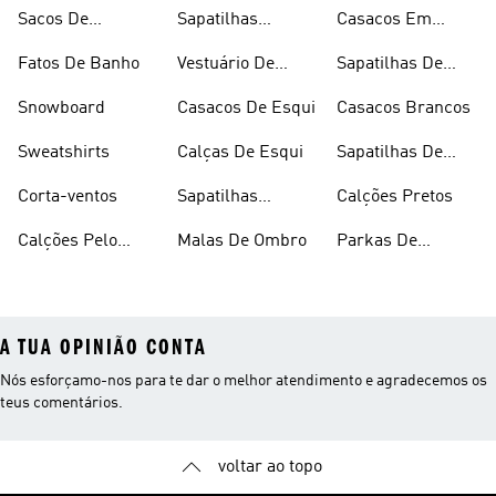
Alças
Chuva
Sacos De
Sapatilhas
Casacos Em
Desporto
Brancas
Fleece
Fatos De Banho
Vestuário De
Sapatilhas De
Desporto
Halterofilismo
Snowboard
Casacos De Esqui
Casacos Brancos
Sweatshirts
Calças De Esqui
Sapatilhas De
Basquetebol
Corta-ventos
Sapatilhas
Calções Pretos
Vermelhas
Calções Pelo
Malas De Ombro
Parkas De
Joelho
Inverno
A TUA OPINIÃO CONTA
Nós esforçamo-nos para te dar o melhor atendimento e agradecemos os
teus comentários.
voltar ao topo