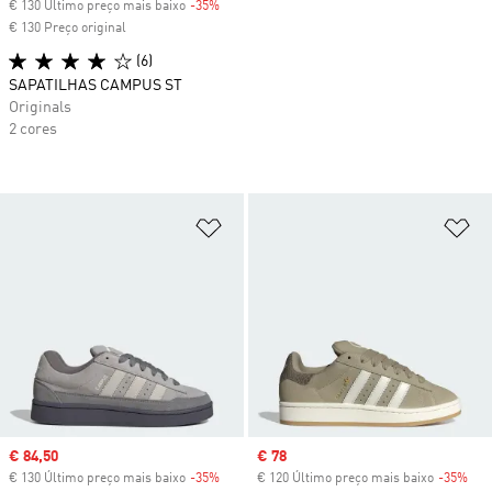
€ 130 Último preço mais baixo
-35%
Discount
€ 130 Preço original
(6)
SAPATILHAS CAMPUS ST
Originals
2 cores
Adicionar à Lista de Desejos
Ad
Sale price
€ 84,50
Sale price
€ 78
€ 130 Último preço mais baixo
-35%
Discount
€ 120 Último preço mais baixo
-35%
Dis