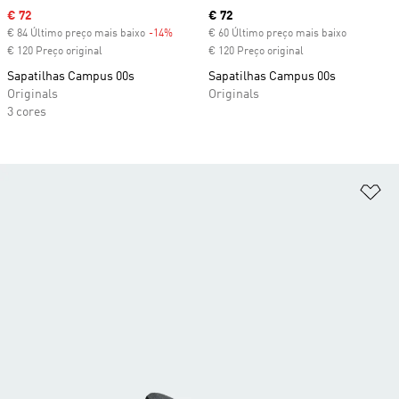
Sale price
€ 72
Current price
€ 72
€ 84 Último preço mais baixo
-14%
Discount
€ 60 Último preço mais baixo
€ 120 Preço original
€ 120 Preço original
Sapatilhas Campus 00s
Sapatilhas Campus 00s
Originals
Originals
3 cores
Ad