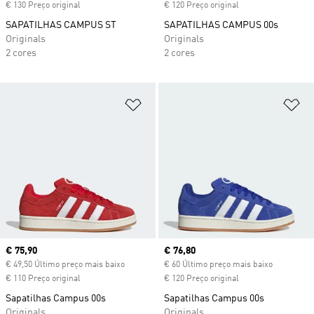
€ 130 Preço original
€ 120 Preço original
SAPATILHAS CAMPUS ST
SAPATILHAS CAMPUS 00s
Originals
Originals
2 cores
2 cores
Adicionar à Lista de Desejos
Ad
Current price
€ 75,90
Current price
€ 76,80
€ 49,50 Último preço mais baixo
€ 60 Último preço mais baixo
€ 110 Preço original
€ 120 Preço original
Sapatilhas Campus 00s
Sapatilhas Campus 00s
Originals
Originals