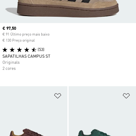
Current price
€ 97,50
€ 91 Último preço mais baixo
€ 130 Preço original
(53)
SAPATILHAS CAMPUS ST
Originals
2 cores
Adicionar à Lista de Desejos
Ad