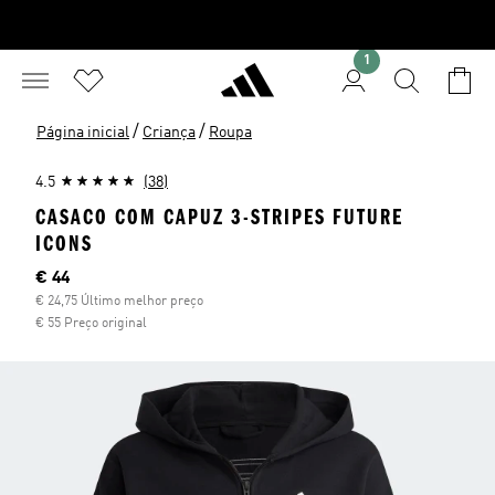
1
/
/
Página inicial
Criança
Roupa
4.5
(38)
CASACO COM CAPUZ 3-STRIPES FUTURE
ICONS
Preço atual
€ 44
€ 24,75 Último melhor preço
€ 55 Preço original