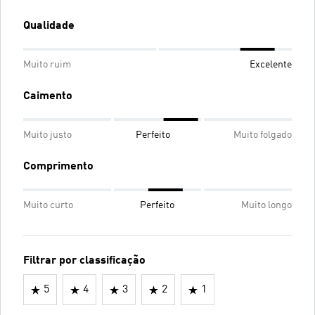
Qualidade
Muito ruim
Excelente
Caimento
Muito justo
Perfeito
Muito folgado
Comprimento
Muito curto
Perfeito
Muito longo
Filtrar por classificação
5
4
3
2
1