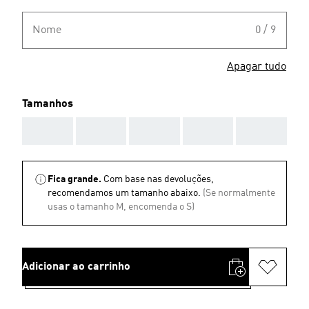
Nome
0 / 9
Apagar tudo
Tamanhos
AAA
AAA
AAA
AAA
AAA
Fica grande.
Com base nas devoluções,
recomendamos um tamanho abaixo.
(Se normalmente
usas o tamanho M, encomenda o S)
Adicionar ao carrinho