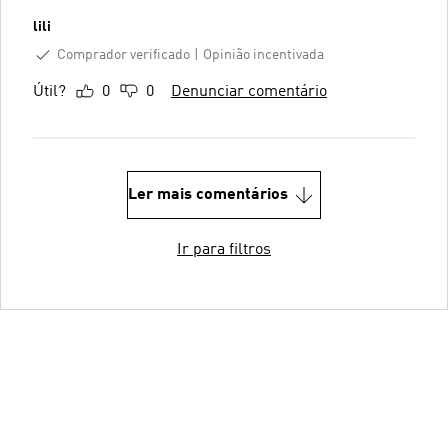
lili
Comprador verificado
Opinião incentivada
Útil?
0
0
Denunciar comentário
Ler mais comentários
Ir para filtros