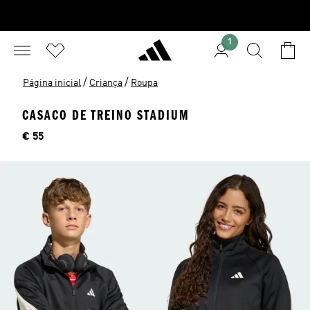
1
/
/
Página inicial
Criança
Roupa
CASACO DE TREINO STADIUM
Preço
€ 55