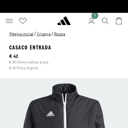
1
/
/
Página inicial
Criança
Roupa
CASACO ENTRADA
Preço atual
€ 42
€ 30 Último melhor preço
€ 60 Preço original