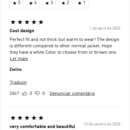
5
4
3
2
1
1 de abril de 2026
Cool design
Perfect fit and not thick but warm to wear! The design
is different compared to other normal jacket. Hope
they have a white Color to choose from or brown one.
Ler mais
Ziellie
Traduzir
Útil?
0
0
Denunciar comentário
13 de janeiro de 2026
very comfortable and beautiful