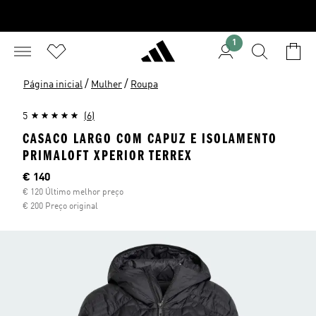
1
/
/
Página inicial
Mulher
Roupa
5
(6)
CASACO LARGO COM CAPUZ E ISOLAMENTO
PRIMALOFT XPERIOR TERREX
Preço atual
€ 140
€ 120 Último melhor preço
€ 200 Preço original