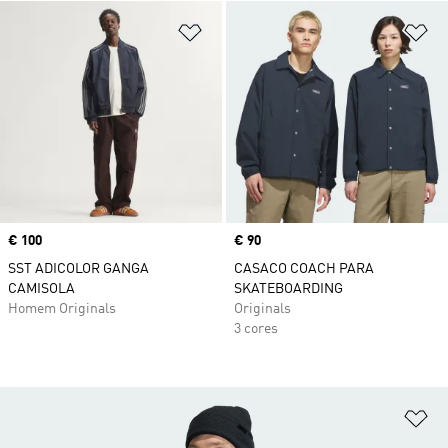
Adicionar à Lista de Desejos
Ad
Price
€ 100
Price
€ 90
SST ADICOLOR GANGA
CASACO COACH PARA
CAMISOLA
SKATEBOARDING
Homem Originals
Originals
3 cores
Ad