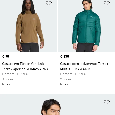
Adicionar à Lista de Desejos
Ad
Price
€ 90
Price
€ 130
Casaco em Fleece Ventknit
Casaco com Isolamento Terrex
Terrex Xperior CLIMAWARM+
Multi CLIMAWARM
Homem TERREX
Homem TERREX
3 cores
2 cores
Novo
Novo
Ad