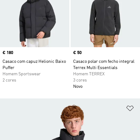
Price
€ 180
Price
€ 50
Casaco com capuz Helionic Baixo
Casaco polar com fecho integral
Puffer
Terrex Multi Essentials
Homem Sportswear
Homem TERREX
2 cores
3 cores
Novo
Ad