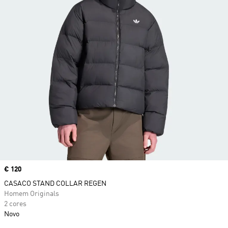
Price
€ 120
CASACO STAND COLLAR REGEN
Homem Originals
2 cores
Novo