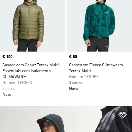
Price
€ 100
Price
€ 80
Casaco com Capuz Terrex Multi
Casaco em Fleece Climawarm
Essentials com Isolamento
Terrex Multi
CLIMAWARM
Homem TERREX
Homem TERREX
3 cores
2 cores
Novo
Novo
Ad