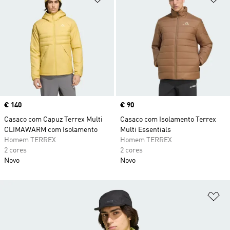
Price
€ 140
Price
€ 90
Casaco com Capuz Terrex Multi
Casaco com Isolamento Terrex
CLIMAWARM com Isolamento
Multi Essentials
Homem TERREX
Homem TERREX
2 cores
2 cores
Novo
Novo
Ad