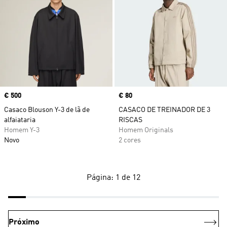
Price
€ 500
Price
€ 80
Casaco Blouson Y-3 de lã de
CASACO DE TREINADOR DE 3
alfaiataria
RISCAS
Homem Y-3
Homem Originals
Novo
2 cores
Página: 1 de 12
Próximo