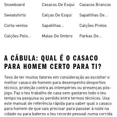
Desporto
Halterofilismo
Snowboard
Casacos De Esqui
Casacos Brancos
Sweatshirts
Calças De Esqui
Sapatilhas De
Basquetebol
Corta-ventos
Sapatilhas
Calções Pretos
Vermelhas
Calções Pelo
Malas De Ombro
Parkas De
Joelho
Inverno
A CÁBULA: QUAL É O CASACO
PARA HOMEM CERTO PARA TI?
Tens de ter muitos fatores em consideração ao escolher o
melhor casaco de homem para desempenho desportivo
técnico, proteção contra as intempéries ou presenças pós-
jogo. Faz o teu trabalho de casa sem gastares todo o teu
tempo na pesquisa ou perdido entre termos técnicos. Usa
este manual de referência rápida para saber qual o casaco
para homem de que vais precisar para passear à noite na
cidade ou para bateres o teu recorde pessoal numa corrida