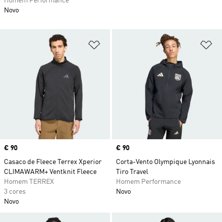
Homem Performance
Novo
Adicionar à Lista de Desejos
Ad
Price
€ 90
Price
€ 90
Casaco de Fleece Terrex Xperior
Corta-Vento Olympique Lyonnais
CLIMAWARM+ Ventknit Fleece
Tiro Travel
Homem TERREX
Homem Performance
3 cores
Novo
Novo