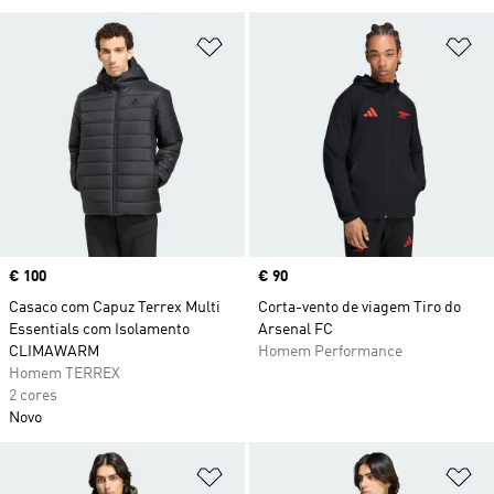
Adicionar à Lista de Desejos
Ad
Price
€ 100
Price
€ 90
Casaco com Capuz Terrex Multi
Corta-vento de viagem Tiro do
Essentials com Isolamento
Arsenal FC
CLIMAWARM
Homem Performance
Homem TERREX
2 cores
Novo
Adicionar à Lista de Desejos
Ad