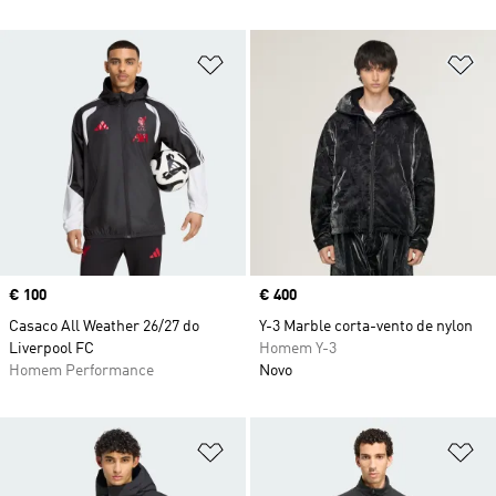
Adicionar à Lista de Desejos
Ad
Price
€ 100
Price
€ 400
Casaco All Weather 26/27 do
Y-3 Marble corta-vento de nylon
Liverpool FC
Homem Y-3
Homem Performance
Novo
Adicionar à Lista de Desejos
Ad