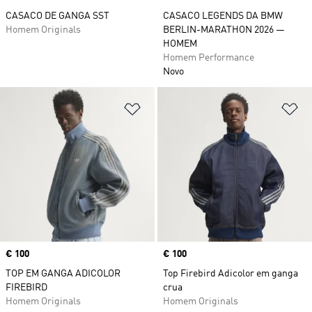
CASACO DE GANGA SST
CASACO LEGENDS DA BMW
Homem Originals
BERLIN-MARATHON 2026 —
HOMEM
Homem Performance
Novo
Adicionar à Lista de Desejos
Ad
Price
€ 100
Price
€ 100
TOP EM GANGA ADICOLOR
Top Firebird Adicolor em ganga
FIREBIRD
crua
Homem Originals
Homem Originals