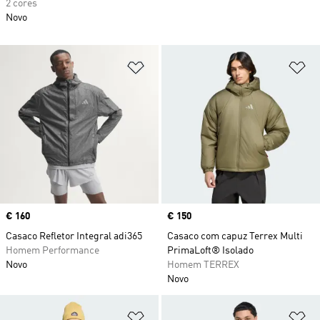
2 cores
Novo
Adicionar à Lista de Desejos
Ad
Price
€ 160
Price
€ 150
Casaco Refletor Integral adi365
Casaco com capuz Terrex Multi
Homem Performance
PrimaLoft® Isolado
Novo
Homem TERREX
Novo
Adicionar à Lista de Desejos
Ad