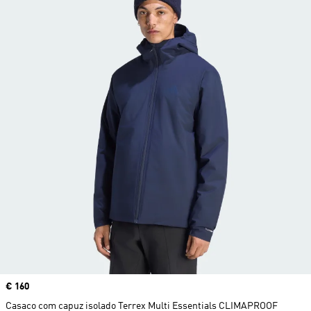
Price
€ 160
Casaco com capuz isolado Terrex Multi Essentials CLIMAPROOF