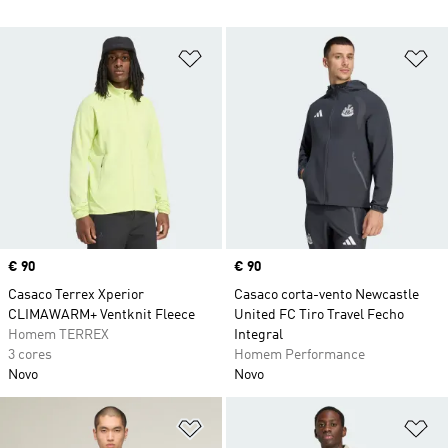
Adicionar à Lista de Desejos
Ad
Price
€ 90
Price
€ 90
Casaco Terrex Xperior
Casaco corta-vento Newcastle
CLIMAWARM+ Ventknit Fleece
United FC Tiro Travel Fecho
Homem TERREX
Integral
3 cores
Homem Performance
Novo
Novo
Adicionar à Lista de Desejos
Ad