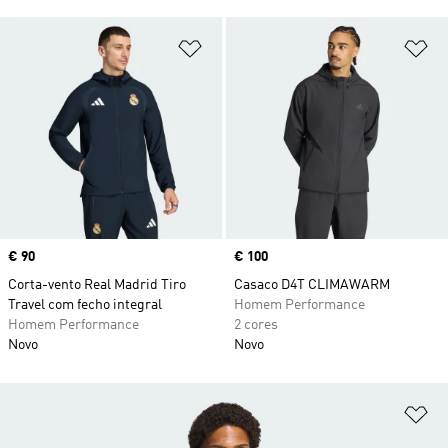
Adicionar à Lista de Desejos
Ad
Price
€ 90
Price
€ 100
Corta-vento Real Madrid Tiro
Casaco D4T CLIMAWARM
Travel com fecho integral
Homem Performance
Homem Performance
2 cores
Novo
Novo
Ad