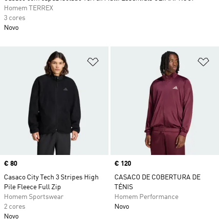
Homem TERREX
3 cores
Novo
Adicionar à Lista de Desejos
Ad
Price
€ 80
Price
€ 120
Casaco City Tech 3 Stripes High
CASACO DE COBERTURA DE
Pile Fleece Full Zip
TÉNIS
Homem Sportswear
Homem Performance
2 cores
Novo
Novo