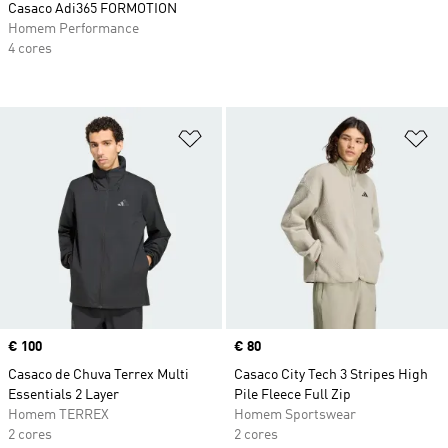
Casaco Adi365 FORMOTION
Homem Performance
4 cores
Adicionar à Lista de Desejos
Ad
Price
€ 100
Price
€ 80
Casaco de Chuva Terrex Multi
Casaco City Tech 3 Stripes High
Essentials 2 Layer
Pile Fleece Full Zip
Homem TERREX
Homem Sportswear
2 cores
2 cores