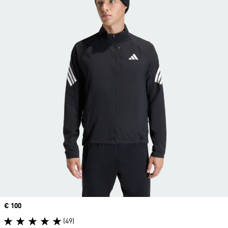
Price
€ 100
(49)