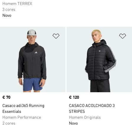
Homem TERREX
3 cores
Novo
Adicionar à Lista de Desejos
Ad
Price
€ 70
Price
€ 120
Casaco adi365 Running
CASACO ACOLCHOADO 3
Essentials
STRIPES
Homem Performance
Homem Originals
2 cores
Novo