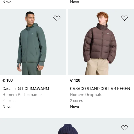
Novo
Novo
Adicionar à Lista de Desejos
Ad
Price
€ 100
Price
€ 120
Casaco D4T CLIMAWARM
CASACO STAND COLLAR REGEN
Homem Performance
Homem Originals
2 cores
2 cores
Novo
Novo
Ad