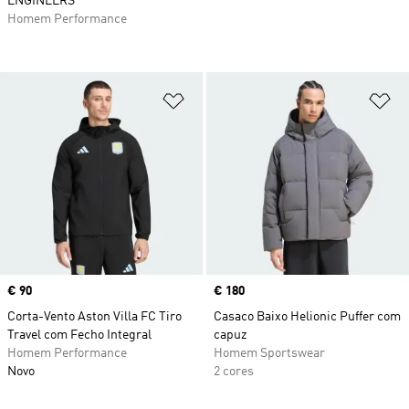
ENGINEERS
Homem Performance
Adicionar à Lista de Desejos
Ad
Price
€ 90
Price
€ 180
Corta-Vento Aston Villa FC Tiro
Casaco Baixo Helionic Puffer com
Travel com Fecho Integral
capuz
Homem Performance
Homem Sportswear
Novo
2 cores