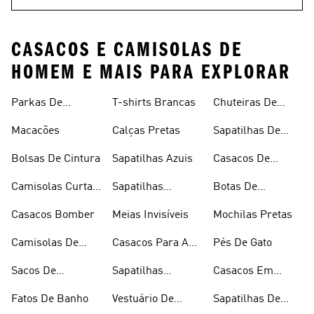
CASACOS E CAMISOLAS DE
HOMEM E MAIS PARA EXPLORAR
Parkas De
T-shirts Brancas
Chuteiras De
Inverno
Râguebi
Macacões
Calças Pretas
Sapatilhas De
Skateboard
Bolsas De Cintura
Sapatilhas Azuis
Casacos De
Inverno
Camisolas Curtas
Sapatilhas
Botas De
De Verão
Douradas
Caminhada
Casacos Bomber
Meias Invisíveis
Mochilas Pretas
Camisolas De
Casacos Para A
Pés De Gato
Alças
Chuva
Sacos De
Sapatilhas
Casacos Em
Desporto
Brancas
Fleece
Fatos De Banho
Vestuário De
Sapatilhas De