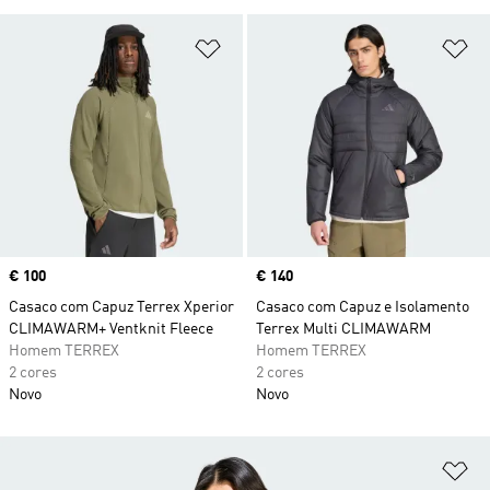
Adicionar à Lista de Desejos
Ad
Price
€ 100
Price
€ 140
Casaco com Capuz Terrex Xperior
Casaco com Capuz e Isolamento
CLIMAWARM+ Ventknit Fleece
Terrex Multi CLIMAWARM
Homem TERREX
Homem TERREX
2 cores
2 cores
Novo
Novo
Ad