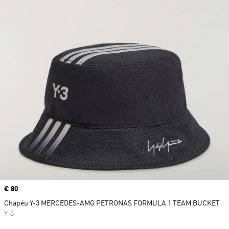
Price
€ 80
Chapéu Y-3 MERCEDES-AMG PETRONAS FORMULA 1 TEAM BUCKET
Y-3