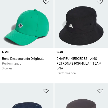
Adicionar à Lista de Desejos
Ad
Price
€ 28
Price
€ 40
Boné Descontraído Originals
CHAPÉU MERCEDES - AMG
Performance
PETRONAS FORMULA 1 TEAM
3 cores
DNA
Performance
Adicionar à Lista de Desejos
Ad