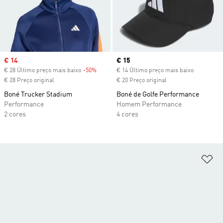
Sale price
€ 14
Current price
€ 15
€ 28 Último preço mais baixo
-50%
Discount
€ 14 Último preço mais baixo
€ 28 Preço original
€ 20 Preço original
Boné Trucker Stadium
Boné de Golfe Performance
Performance
Homem Performance
2 cores
4 cores
Ad