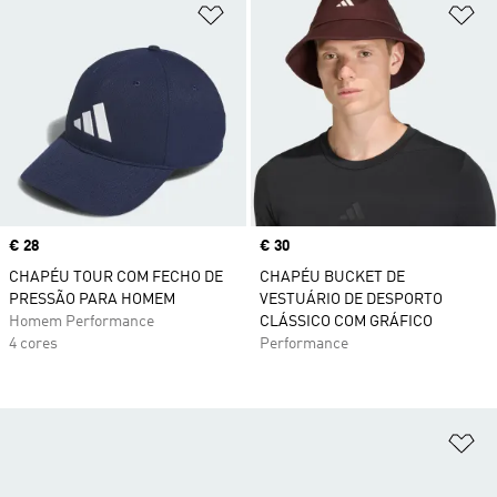
Adicionar à Lista de Desejos
Ad
Price
€ 28
Price
€ 30
CHAPÉU TOUR COM FECHO DE
CHAPÉU BUCKET DE
PRESSÃO PARA HOMEM
VESTUÁRIO DE DESPORTO
Homem Performance
CLÁSSICO COM GRÁFICO
4 cores
Performance
Ad