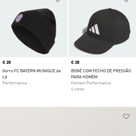
Price
€ 28
Price
€ 28
Gorro FC BAYERN MUNIQUE de
BONÉ COM FECHO DE PRESSÃO
Lã
PARA HOMEM
Performance
Homem Performance
4 cores
Ad