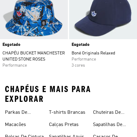
Esgotado
Esgotado
CHAPÉU BUCKET MANCHESTER
Boné Originals Relaxed
UNITED STONE ROSES
Performance
Performance
3 cores
CHAPÉUS E MAIS PARA
EXPLORAR
Parkas De
T-shirts Brancas
Chuteiras De
Inverno
Râguebi
Macacões
Calças Pretas
Sapatilhas De
Skateboard