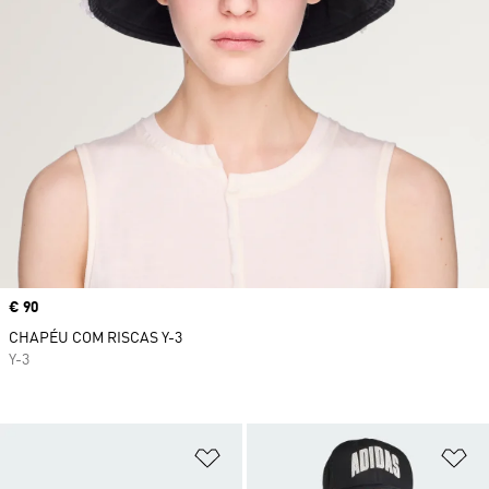
Price
€ 90
CHAPÉU COM RISCAS Y-3
Y-3
Adicionar à Lista de Desejos
Ad