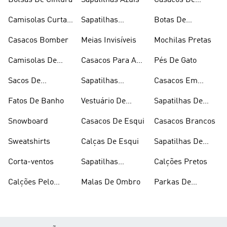
Bolsas De Cintura
Sapatilhas Azuis
Casacos De
Inverno
Camisolas Curtas
Sapatilhas
Botas De
De Verão
Douradas
Caminhada
Casacos Bomber
Meias Invisíveis
Mochilas Pretas
Camisolas De
Casacos Para A
Pés De Gato
Alças
Chuva
Sacos De
Sapatilhas
Casacos Em
Desporto
Brancas
Fleece
Fatos De Banho
Vestuário De
Sapatilhas De
Desporto
Halterofilismo
Snowboard
Casacos De Esqui
Casacos Brancos
Sweatshirts
Calças De Esqui
Sapatilhas De
Basquetebol
Corta-ventos
Sapatilhas
Calções Pretos
Vermelhas
Calções Pelo
Malas De Ombro
Parkas De
Joelho
Inverno