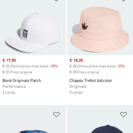
Sale price
€ 17,50
Sale price
€ 18,20
€ 35 Último preço mais baixo
-50%
Discount
€ 28 Último preço mais baixo
-35%
Disc
€ 35 Preço original
€ 28 Preço original
Boné Originals Patch
Chapéu Trefoil Adicolor
Performance
Originals
2 cores
5 cores
Adicionar à Lista de Desejos
Ad