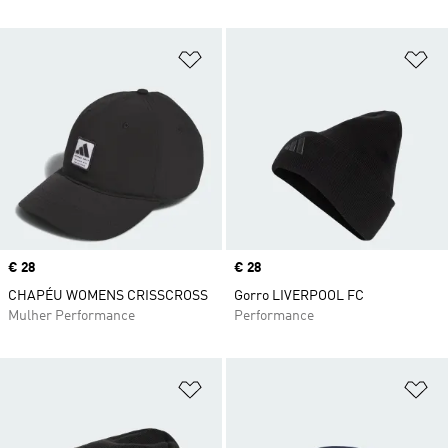
Adicionar à Lista de Desejos
Ad
Price
€ 28
Price
€ 28
CHAPÉU WOMENS CRISSCROSS
Gorro LIVERPOOL FC
Mulher Performance
Performance
Adicionar à Lista de Desejos
Ad