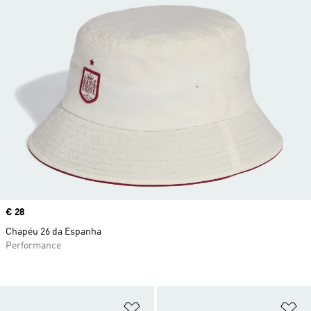
Price
€ 28
Chapéu 26 da Espanha
Performance
Adicionar à Lista de Desejos
Ad