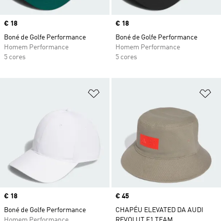
Price
€ 18
Price
€ 18
Boné de Golfe Performance
Boné de Golfe Performance
Homem Performance
Homem Performance
5 cores
5 cores
Adicionar à Lista de Desejos
Ad
Price
€ 18
Price
€ 45
Boné de Golfe Performance
CHAPÉU ELEVATED DA AUDI
Homem Performance
REVOLUT F1 TEAM