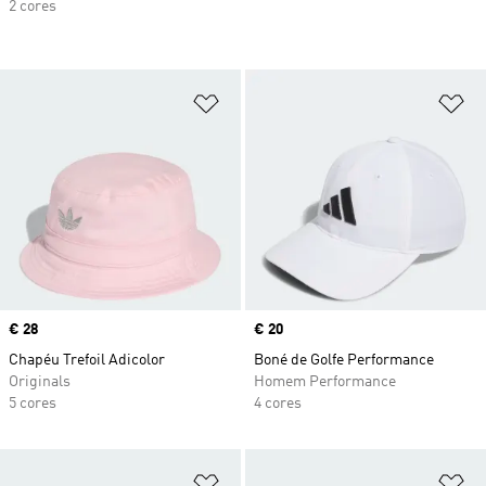
2 cores
Adicionar à Lista de Desejos
Ad
Price
€ 28
Price
€ 20
Chapéu Trefoil Adicolor
Boné de Golfe Performance
Originals
Homem Performance
5 cores
4 cores
Adicionar à Lista de Desejos
Ad