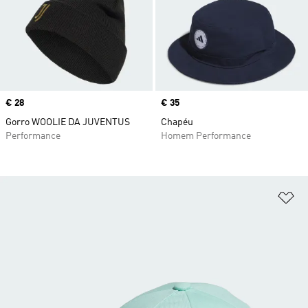
Price
€ 28
Price
€ 35
Gorro WOOLIE DA JUVENTUS
Chapéu
Performance
Homem Performance
Ad