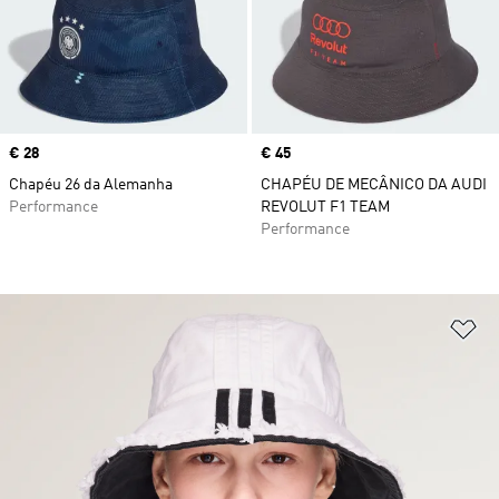
Price
€ 28
Price
€ 45
Chapéu 26 da Alemanha
CHAPÉU DE MECÂNICO DA AUDI
Performance
REVOLUT F1 TEAM
Performance
Ad