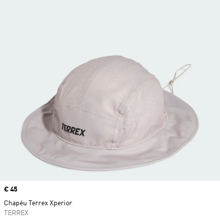
Price
€ 45
Chapéu Terrex Xperior
TERREX