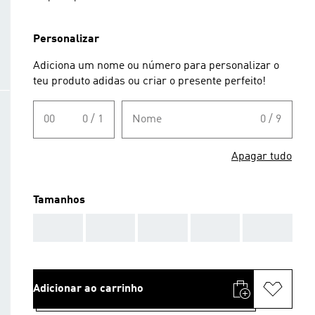
Personalizar
Adiciona um nome ou número para personalizar o
teu produto adidas ou criar o presente perfeito!
00
0 / 1
Nome
0 / 9
Apagar tudo
Tamanhos
AAA
AAA
AAA
AAA
AAA
Adicionar ao carrinho