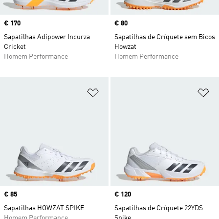
Price
€ 170
Price
€ 80
Sapatilhas Adipower Incurza
Sapatilhas de Críquete sem Bicos
Cricket
Howzat
Homem Performance
Homem Performance
Adicionar à Lista de Desejos
Ad
Price
€ 85
Price
€ 120
Sapatilhas HOWZAT SPIKE
Sapatilhas de Críquete 22YDS
Homem Performance
Spike