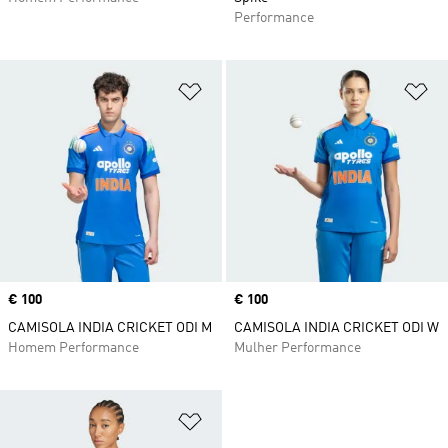
Performance
Adicionar à Lista de Desejos
Ad
Price
€ 100
Price
€ 100
CAMISOLA INDIA CRICKET ODI M
CAMISOLA INDIA CRICKET ODI W
Homem Performance
Mulher Performance
Adicionar à Lista de Desejos