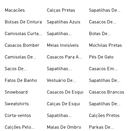
Inverno
Râguebi
Macacões
Calças Pretas
Sapatilhas De
Skateboard
Bolsas De Cintura
Sapatilhas Azuis
Casacos De
Inverno
Camisolas Curtas
Sapatilhas
Botas De
De Verão
Douradas
Caminhada
Casacos Bomber
Meias Invisíveis
Mochilas Pretas
Camisolas De
Casacos Para A
Pés De Gato
Alças
Chuva
Sacos De
Sapatilhas
Casacos Em
Desporto
Brancas
Fleece
Fatos De Banho
Vestuário De
Sapatilhas De
Desporto
Halterofilismo
Snowboard
Casacos De Esqui
Casacos Brancos
Sweatshirts
Calças De Esqui
Sapatilhas De
Basquetebol
Corta-ventos
Sapatilhas
Calções Pretos
Vermelhas
Calções Pelo
Malas De Ombro
Parkas De