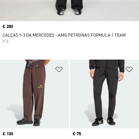
Price
€ 280
CALÇAS Y-3 DA MERCEDES - AMG PETRONAS FORMULA 1 TEAM
Y-3
Adicionar à Lista de Desejos
Ad
Price
€ 100
Price
€ 75