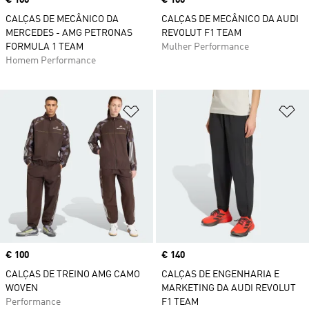
Price
€ 100
Price
€ 100
CALÇAS DE MECÂNICO DA
CALÇAS DE MECÂNICO DA AUDI
MERCEDES - AMG PETRONAS
REVOLUT F1 TEAM
FORMULA 1 TEAM
Mulher Performance
Homem Performance
Adicionar à Lista de Desejos
Ad
Price
€ 100
Price
€ 140
CALÇAS DE TREINO AMG CAMO
CALÇAS DE ENGENHARIA E
WOVEN
MARKETING DA AUDI REVOLUT
Performance
F1 TEAM