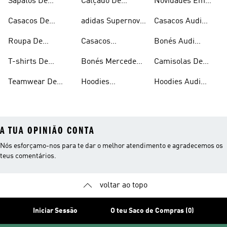
Sapatos De
Calçado De
Novidades Em
Motorizados
Petronas F1
Desportos
Desportos
Desportos
Casacos De
adidas Supernova
Casacos Audi
Motorizados
Motorizados Para
Motorizados
Desportos
Para Desportos
Revolut F1 Team
Homem
Roupa De
Casacos
Bonés Audi
Motorizados
Motorizados
Desportos
Mercedes-amg
Revolut F1 Team
T-shirts De
Bonés Mercedes-
Camisolas De
Motorizados
Petronas F1
Desportos
amg Petronas F1
Desporto Audi
Teamwear De
Hoodies
Hoodies Audi
Motorizados
Revolut F1 Team
Desportos
Mercedes-amg
Revolut F1 Team
A TUA OPINIÃO CONTA
Nós esforçamo-nos para te dar o melhor atendimento e agradecemos os
teus comentários.
voltar ao topo
Iniciar Sessão
O teu Saco de Compras (0)