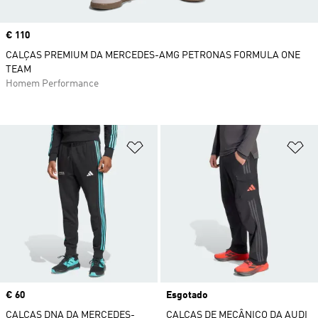
Price
€ 110
CALÇAS PREMIUM DA MERCEDES-AMG PETRONAS FORMULA ONE
TEAM
Homem Performance
Adicionar à Lista de Desejos
Ad
Price
€ 60
Esgotado
CALÇAS DNA DA MERCEDES-
CALÇAS DE MECÂNICO DA AUDI