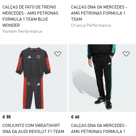
CALÇAS DE FATO DE TREINO
CALÇAS DNA DA MERCEDES -
MERCEDES - AMG PETRONAS
AMG PETRONAS FORMULA 1
FORMULA 1 TEAM BLUE
TEAM
WONDER
Criança Performance
Homem Performance
Adicionar à Lista de Desejos
Ad
Price
€ 55
Price
€ 60
CONJUNTO COM SWEATSHIRT
CALÇAS DNA DA MERCEDES -
DNA DA AUDI REVOLUT F1 TEAM
AMG PETRONAS FORMULA 1