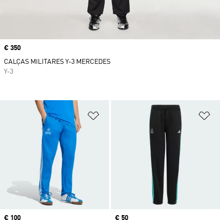
Price
€ 350
CALÇAS MILITARES Y-3 MERCEDES
Y-3
Adicionar à Lista de Desejos
Ad
Price
€ 100
Price
€ 50