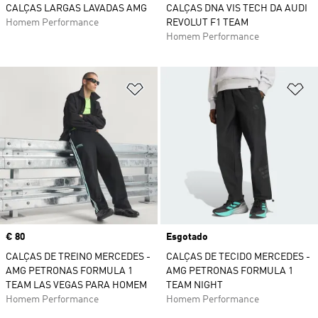
CALÇAS LARGAS LAVADAS AMG
CALÇAS DNA VIS TECH DA AUDI
Homem Performance
REVOLUT F1 TEAM
Homem Performance
Adicionar à Lista de Desejos
Ad
Price
€ 80
Esgotado
CALÇAS DE TREINO MERCEDES -
CALÇAS DE TECIDO MERCEDES -
AMG PETRONAS FORMULA 1
AMG PETRONAS FORMULA 1
TEAM LAS VEGAS PARA HOMEM
TEAM NIGHT
Homem Performance
Homem Performance