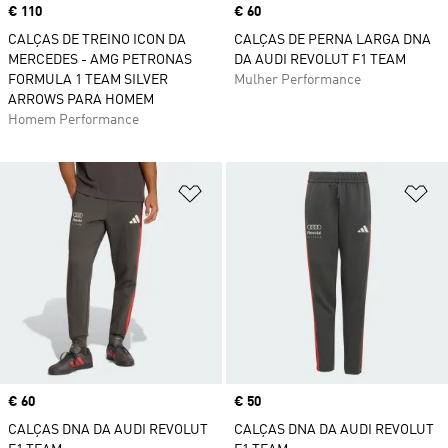
Price
€ 110
Price
€ 60
CALÇAS DE TREINO ICON DA
CALÇAS DE PERNA LARGA DNA
MERCEDES - AMG PETRONAS
DA AUDI REVOLUT F1 TEAM
FORMULA 1 TEAM SILVER
Mulher Performance
ARROWS PARA HOMEM
Homem Performance
Adicionar à Lista de Desejos
Ad
Price
€ 60
Price
€ 50
CALÇAS DNA DA AUDI REVOLUT
CALÇAS DNA DA AUDI REVOLUT