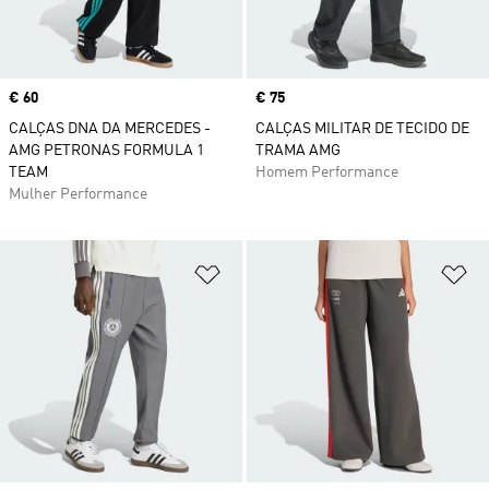
Price
€ 60
Price
€ 75
CALÇAS DNA DA MERCEDES -
CALÇAS MILITAR DE TECIDO DE
AMG PETRONAS FORMULA 1
TRAMA AMG
TEAM
Homem Performance
Mulher Performance
Adicionar à Lista de Desejos
Ad