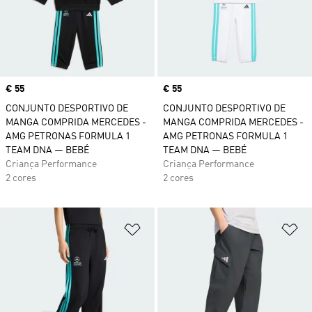
Price
€ 55
Price
€ 55
CONJUNTO DESPORTIVO DE
CONJUNTO DESPORTIVO DE
MANGA COMPRIDA MERCEDES -
MANGA COMPRIDA MERCEDES -
AMG PETRONAS FORMULA 1
AMG PETRONAS FORMULA 1
TEAM DNA — BEBÉ
TEAM DNA — BEBÉ
Criança Performance
Criança Performance
2 cores
2 cores
Adicionar à Lista de Desejos
Ad