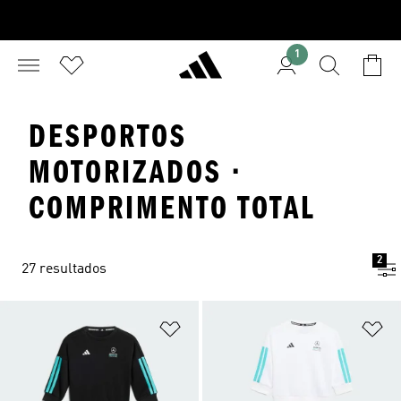
1
DESPORTOS
MOTORIZADOS ·
COMPRIMENTO TOTAL
2
27 resultados
Adicionar à Lista de Desejos
Ad