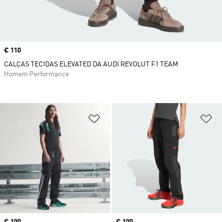
Price
€ 110
CALÇAS TECIDAS ELEVATED DA AUDI REVOLUT F1 TEAM
Homem Performance
Adicionar à Lista de Desejos
Ad