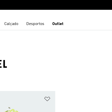
Calçado
Desportos
Outlet
EL
sta de Desejos
Adicionar à Lista de Desejos