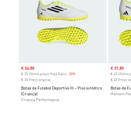
Sale price
€ 24,50
Sale price
€ 31,50
€ 35 Último preço mais baixo
-30%
Discount
€ 45 Último 
€ 35 Preço original
€ 45 Preço or
Botas de Futebol Deportivo III – Piso sintético
Botas de Fu
(Criança)
Homem Per
Criança Performance