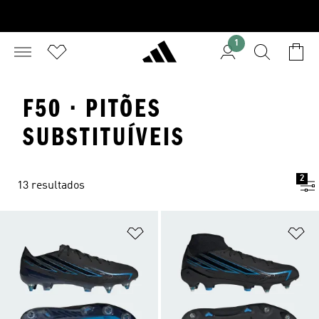
1
F50 · PITÕES
SUBSTITUÍVEIS
2
13 resultados
Adicionar à Lista de Desejos
Ad