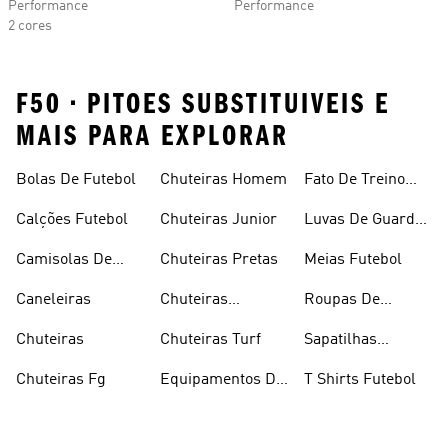
Performance
Performance
2 cores
F50 • PITOES SUBSTITUIVEIS E
MAIS PARA EXPLORAR
Bolas De Futebol
Chuteiras Homem
Fato De Treino
Futebol
Calções Futebol
Chuteiras Junior
Luvas De Guarda
Redes
Camisolas De
Chuteiras Pretas
Meias Futebol
Futebol
Caneleiras
Chuteiras
Roupas De
Sintético
Futebol
Chuteiras
Chuteiras Turf
Sapatilhas
Futebol Salão
Chuteiras Fg
Equipamentos De
T Shirts Futebol
Futebol