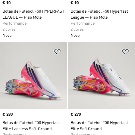
Price
€ 90
Price
€ 90
Botas de Futebol F50 HYPERFAST
Botas de Futebol F50 Hyperfast
LEAGUE — Piso Mole
League — Piso Mole
Performance
Performance
2 cores
2 cores
Novo
Novo
Adicionar à Lista de Desejos
Ad
Price
€ 280
Price
€ 270
Botas de Futebol F50 Hyperfast
Botas de Futebol F50 Hyperfast
Elite Laceless Soft-Ground
Elite Soft Ground