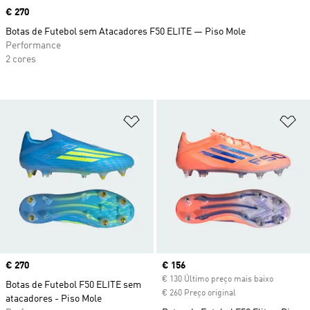
Price
€ 270
Botas de Futebol sem Atacadores F50 ELITE — Piso Mole
Performance
2 cores
Adicionar à Lista de Desejos
Ad
Price
€ 270
Current price
€ 156
€ 130 Último preço mais baixo
Botas de Futebol F50 ELITE sem
€ 260 Preço original
atacadores - Piso Mole