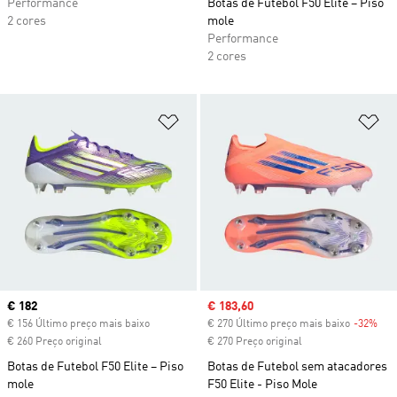
Performance
Botas de Futebol F50 Elite – Piso
2 cores
mole
Performance
2 cores
Adicionar à Lista de Desejos
Ad
Current price
€ 182
Sale price
€ 183,60
€ 156 Último preço mais baixo
€ 270 Último preço mais baixo
-32%
Dis
€ 260 Preço original
€ 270 Preço original
Botas de Futebol F50 Elite – Piso
Botas de Futebol sem atacadores
mole
F50 Elite - Piso Mole