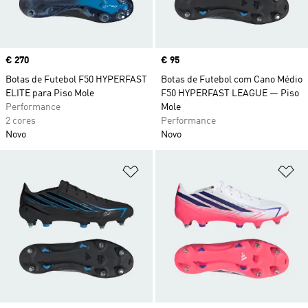
Price
€ 270
Price
€ 95
Botas de Futebol F50 HYPERFAST
Botas de Futebol com Cano Médio
ELITE para Piso Mole
F50 HYPERFAST LEAGUE — Piso
Performance
Mole
2 cores
Performance
Novo
Novo
Adicionar à Lista de Desejos
Ad