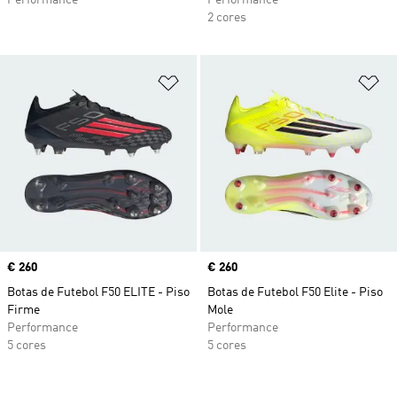
Performance
Performance
2 cores
Adicionar à Lista de Desejos
Ad
Price
€ 260
Price
€ 260
Botas de Futebol F50 ELITE - Piso
Botas de Futebol F50 Elite - Piso
Firme
Mole
Performance
Performance
5 cores
5 cores