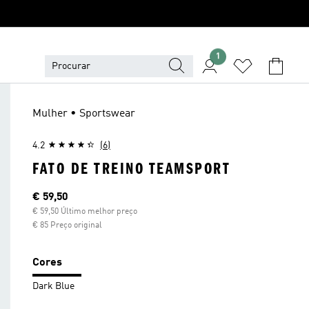
1
Mulher • Sportswear
4.2
(6)
FATO DE TREINO TEAMSPORT
Preço atual
€ 59,50
€ 59,50 Último melhor preço
€ 85 Preço original
Cores
Dark Blue