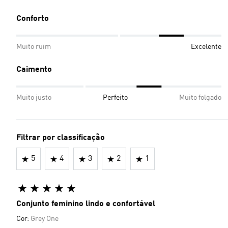
Conforto
Muito ruim
Excelente
Caimento
Muito justo
Perfeito
Muito folgado
Filtrar por classificação
5
4
3
2
1
Conjunto feminino lindo e confortável
Cor:
Grey One