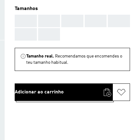
Tamanhos
AAA
AAA
AAA
AAA
AAA
AAA
AAA
Tamanho real.
Recomendamos que encomendes o
teu tamanho habitual.
Adicionar ao carrinho