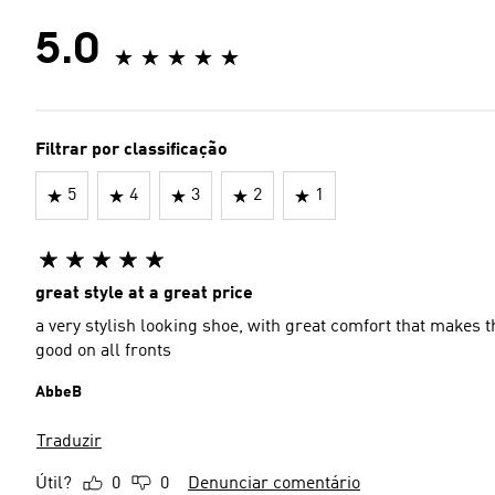
5.0
Filtrar por classificação
5
4
3
2
1
great style at a great price
a very stylish looking shoe, with great comfort that makes th
good on all fronts
AbbeB
Traduzir
Útil?
0
0
Denunciar comentário