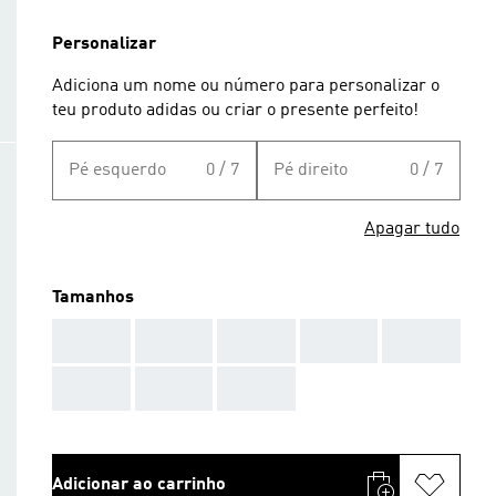
Personalizar
Adiciona um nome ou número para personalizar o
teu produto adidas ou criar o presente perfeito!
Pé esquerdo
0 / 7
Pé direito
0 / 7
Apagar tudo
Tamanhos
AAA
AAA
AAA
AAA
AAA
AAA
AAA
AAA
Adicionar ao carrinho