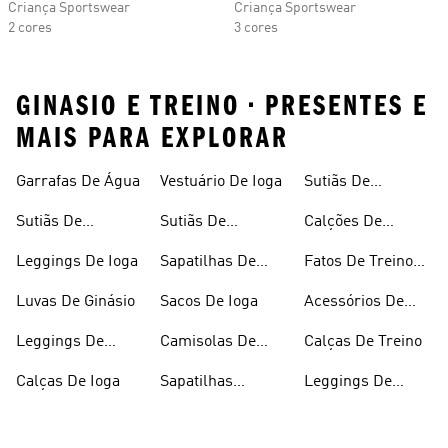
Criança Sportswear
Criança Sportswear
2 cores
3 cores
GINASIO E TREINO • PRESENTES E
MAIS PARA EXPLORAR
Garrafas De Água
Vestuário De Ioga
Sutiãs De
Desporto Sem
Sutiãs De
Sutiãs De
Calções De
Costuras
Desporto
Desporto
Compressão
Leggings De Ioga
Sapatilhas De
Fatos De Treino
Almofadados
Ginásio
De Ginásio
Luvas De Ginásio
Sacos De Ioga
Acessórios De
Ioga
Leggings De
Camisolas De
Calças De Treino
Ginásio
Ginásio
Calças De Ioga
Sapatilhas
Leggings De
Respiráveis
Algodão