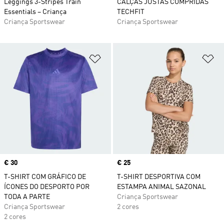
Leggings 3-Stripes Train
CALÇAS JUSTAS COMPRIDAS
Essentials – Criança
TECHFIT
Criança Sportswear
Criança Sportswear
Adicionar à Lista de Desejos
Ad
Price
€ 30
Price
€ 25
T-SHIRT COM GRÁFICO DE
T-SHIRT DESPORTIVA COM
ÍCONES DO DESPORTO POR
ESTAMPA ANIMAL SAZONAL
TODA A PARTE
Criança Sportswear
Criança Sportswear
2 cores
2 cores