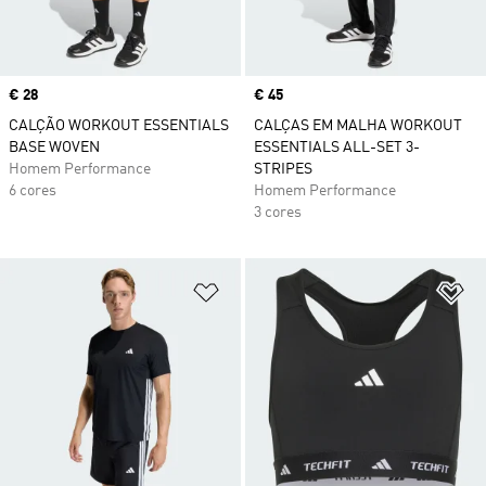
Price
€ 28
Price
€ 45
CALÇÃO WORKOUT ESSENTIALS
CALÇAS EM MALHA WORKOUT
BASE WOVEN
ESSENTIALS ALL-SET 3-
Homem Performance
STRIPES
6 cores
Homem Performance
3 cores
Adicionar à Lista de Desejos
Ad