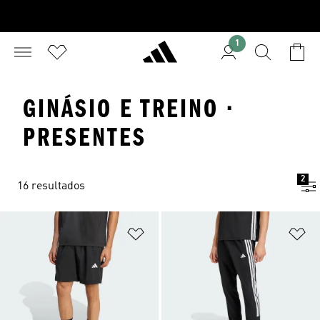
1
GINÁSIO E TREINO ·
PRESENTES
2
16 resultados
Adicionar à Lista de Desejos
Ad