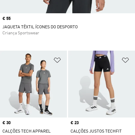
Price
€ 55
JAQUETA TÊXTIL ÍCONES DO DESPORTO
Criança Sportswear
Adicionar à Lista de Desejos
Ad
Price
€ 30
Price
€ 23
CALÇÕES TECH APPAREL
CALÇÕES JUSTOS TECHFIT