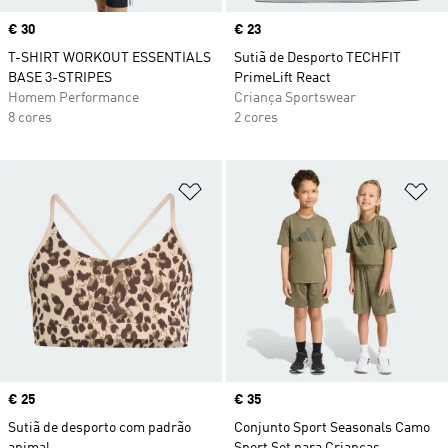
Price
€ 30
Price
€ 23
T-SHIRT WORKOUT ESSENTIALS
Sutiã de Desporto TECHFIT
BASE 3-STRIPES
PrimeLift React
Homem Performance
Criança Sportswear
8 cores
2 cores
Adicionar à Lista de Desejos
Ad
Price
€ 25
Price
€ 35
Sutiã de desporto com padrão
Conjunto Sport Seasonals Camo