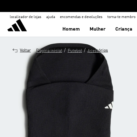
localizador de lojas
ajuda
encomendas e devoluções
torna-te membro
Homem
Mulher
Criança
/
/
Voltar
Página inicial
Futebol
Acessórios