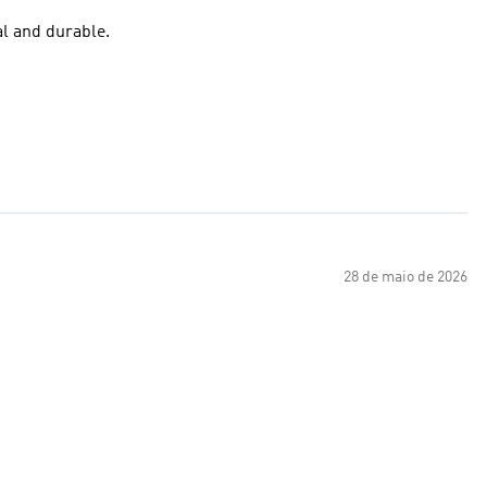
d mornings! Great material and durable.
28 de maio de 2026