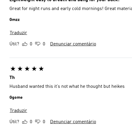
Lightweight easy to breath and bang for your buck!
Great for night runs and early col
Gmzz
Traduzir
Útil?
0
0
Denunciar comentário
Th
Husband wanted this it’s not what he thought but heikes
Ggome
Traduzir
Útil?
0
0
Denunciar comentário