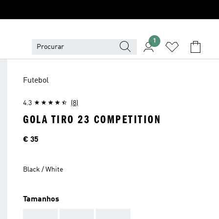
1
Futebol
4.3
(8)
GOLA TIRO 23 COMPETITION
Preço
€ 35
Black / White
Tamanhos
AAA
AAA
AAA