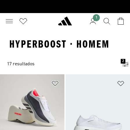
1
HYPERBOOST · HOMEM
2
17 resultados
Adicionar à Lista de Desejos
Ad