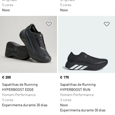
Originals
Originals
5 cores
5 cores
Novo
Novo
Adicionar à Lista de Desejos
Ad
Price
€ 200
Price
€ 170
Sapatilhas de Running
Sapatilhas de Running
HYPERBOOST EDGE
HYPERBOOST RUN
Homem Performance
Homem Performance
5 cores
3 cores
Experimenta durante 30 dias
Novo
Experimenta durante 30 dias