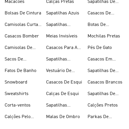
Macacões
Calças Pretas
Sapatilhas De
Skateboard
Bolsas De Cintura
Sapatilhas Azuis
Casacos De
Inverno
Camisolas Curtas
Sapatilhas
Botas De
De Verão
Douradas
Caminhada
Casacos Bomber
Meias Invisíveis
Mochilas Pretas
Camisolas De
Casacos Para A
Pés De Gato
Alças
Chuva
Sacos De
Sapatilhas
Casacos Em
Desporto
Brancas
Fleece
Fatos De Banho
Vestuário De
Sapatilhas De
Desporto
Halterofilismo
Snowboard
Casacos De Esqui
Casacos Brancos
Sweatshirts
Calças De Esqui
Sapatilhas De
Basquetebol
Corta-ventos
Sapatilhas
Calções Pretos
Vermelhas
Calções Pelo
Malas De Ombro
Parkas De
Joelho
Inverno