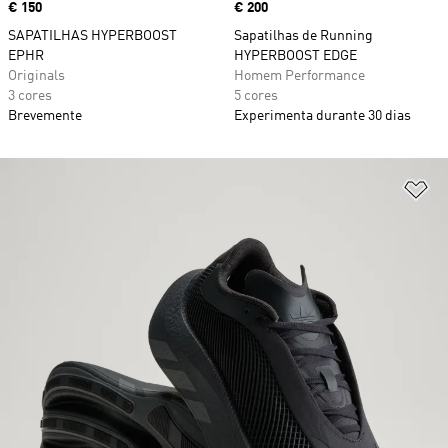
Price
€ 150
Price
€ 200
SAPATILHAS HYPERBOOST
Sapatilhas de Running
EPHR
HYPERBOOST EDGE
Originals
Homem Performance
3 cores
5 cores
Brevemente
Experimenta durante 30 dias
Ad