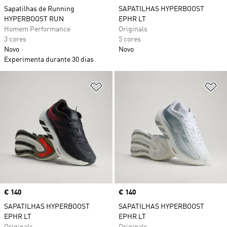
Sapatilhas de Running
SAPATILHAS HYPERBOOST
HYPERBOOST RUN
EPHR LT
Homem Performance
Originals
3 cores
5 cores
Novo
Novo
Experimenta durante 30 dias
Adicionar à Lista de Desejos
Ad
Price
€ 140
Price
€ 140
SAPATILHAS HYPERBOOST
SAPATILHAS HYPERBOOST
EPHR LT
EPHR LT