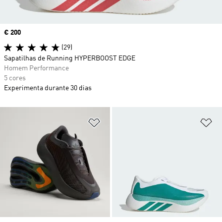
Price
€ 200
(29)
Sapatilhas de Running HYPERBOOST EDGE
Homem Performance
5 cores
Experimenta durante 30 dias
Adicionar à Lista de Desejos
Ad