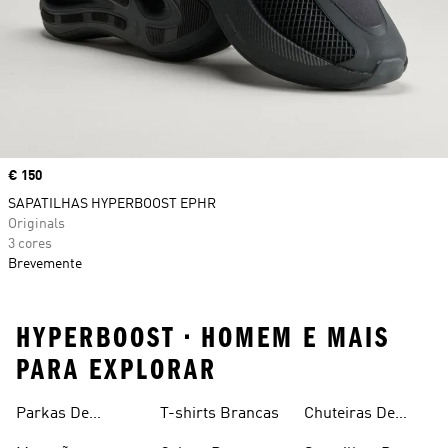
Price
€ 150
SAPATILHAS HYPERBOOST EPHR
Originals
3 cores
Brevemente
HYPERBOOST • HOMEM E MAIS
PARA EXPLORAR
Parkas De
T-shirts Brancas
Chuteiras De
Inverno
Râguebi