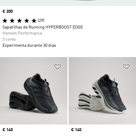
Price
€ 200
(29)
Sapatilhas de Running HYPERBOOST EDGE
Homem Performance
5 cores
Experimenta durante 30 dias
Adicionar à Lista de Desejos
Ad
Price
€ 140
Price
€ 140