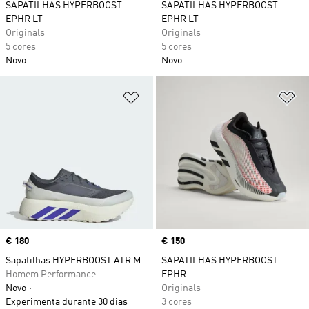
SAPATILHAS HYPERBOOST
SAPATILHAS HYPERBOOST
EPHR LT
EPHR LT
Originals
Originals
5 cores
5 cores
Novo
Novo
Adicionar à Lista de Desejos
Ad
Price
€ 180
Price
€ 150
Sapatilhas HYPERBOOST ATR M
SAPATILHAS HYPERBOOST
Homem Performance
EPHR
Novo
Originals
Experimenta durante 30 dias
3 cores