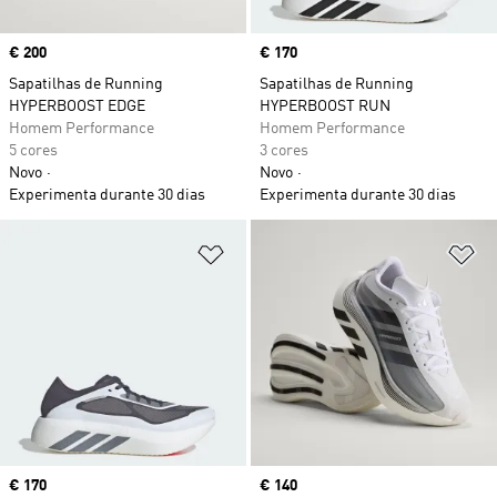
Price
€ 200
Price
€ 170
Sapatilhas de Running
Sapatilhas de Running
HYPERBOOST EDGE
HYPERBOOST RUN
Homem Performance
Homem Performance
5 cores
3 cores
Novo
Novo
Experimenta durante 30 dias
Experimenta durante 30 dias
Adicionar à Lista de Desejos
Ad
Price
€ 170
Price
€ 140