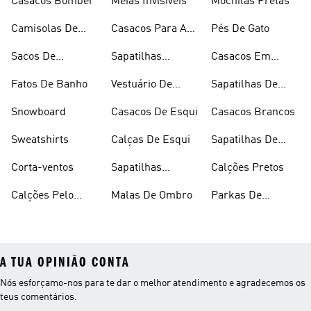
Casacos Bomber
Meias Invisíveis
Mochilas Pretas
Camisolas De
Casacos Para A
Pés De Gato
Alças
Chuva
Sacos De
Sapatilhas
Casacos Em
Desporto
Brancas
Fleece
Fatos De Banho
Vestuário De
Sapatilhas De
Desporto
Halterofilismo
Snowboard
Casacos De Esqui
Casacos Brancos
Sweatshirts
Calças De Esqui
Sapatilhas De
Basquetebol
Corta-ventos
Sapatilhas
Calções Pretos
Vermelhas
Calções Pelo
Malas De Ombro
Parkas De
Joelho
Inverno
A TUA OPINIÃO CONTA
Nós esforçamo-nos para te dar o melhor atendimento e agradecemos os
teus comentários.