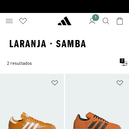
1
LARANJA · SAMBA
2
2 resultados
Adicionar à Lista de Desejos
Ad