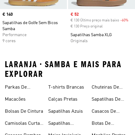
Price
€ 140
Sale price
€ 52
€ 130 Último preço mais baixo
-60%
Dis
Sapatilhas de Golfe Sem Bicos
€ 130 Preço original
Samba
Performance
Sapatilhas Samba XLG
9 cores
Originals
LARANJA • SAMBA E MAIS PARA
EXPLORAR
Parkas De
T-shirts Brancas
Chuteiras De
Inverno
Râguebi
Macacões
Calças Pretas
Sapatilhas De
Skateboard
Bolsas De Cintura
Sapatilhas Azuis
Casacos De
Inverno
Camisolas Curtas
Sapatilhas
Botas De
De Verão
Douradas
Caminhada