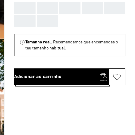
AAA
AAA
AAA
AAA
AAA
AAA
AAA
Tamanho real.
Recomendamos que encomendes o
teu tamanho habitual.
Adicionar ao carrinho