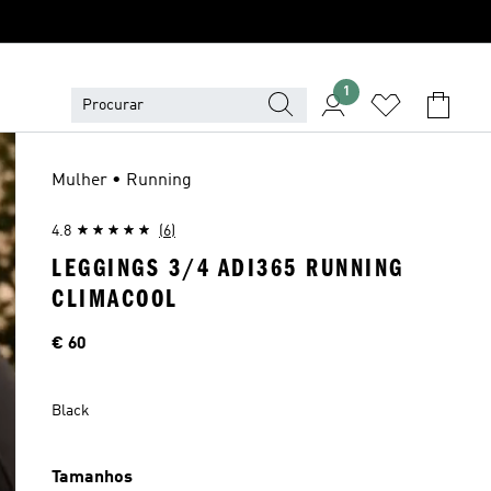
1
Mulher • Running
4.8
(6)
LEGGINGS 3/4 ADI365 RUNNING
CLIMACOOL
Preço
€ 60
Black
Tamanhos