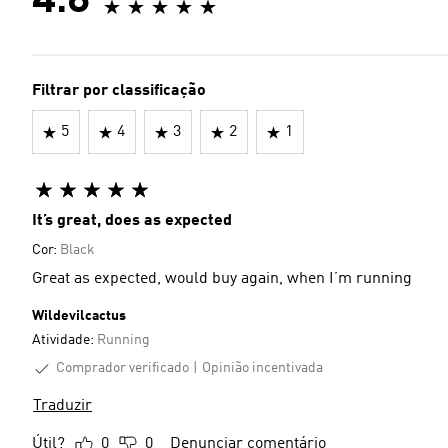
4.8
Filtrar por classificação
5
4
3
2
1
It’s great, does as expected
Cor:
Black
Great as expected, would buy again, when I’m running
Wildevilcactus
Atividade:
Running
Comprador verificado
Opinião incentivada
Traduzir
Útil?
0
0
Denunciar comentário