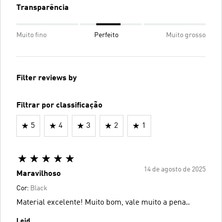
Transparência
Muito fino
Perfeito
Muito grosso
Filter reviews by
Filtrar por classificação
5
4
3
2
1
14 de agosto de 2025
Maravilhoso
Cor:
Black
Material excelente! Muito bom, vale muito a pena..
Leid