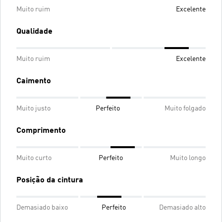
Muito ruim
Excelente
Qualidade
Muito ruim
Excelente
Caimento
Muito justo
Perfeito
Muito folgado
Comprimento
Muito curto
Perfeito
Muito longo
Posição da cintura
Demasiado baixo
Perfeito
Demasiado alto