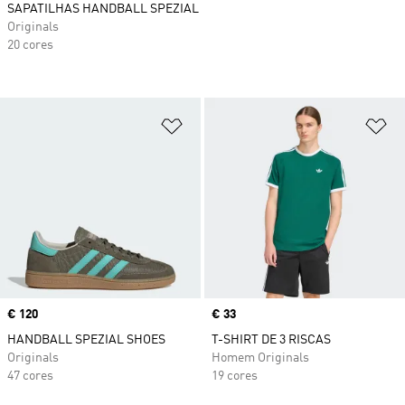
SAPATILHAS HANDBALL SPEZIAL
Originals
20 cores
Adicionar à Lista de Desejos
Ad
Price
€ 120
Price
€ 33
HANDBALL SPEZIAL SHOES
T-SHIRT DE 3 RISCAS
Originals
Homem Originals
47 cores
19 cores