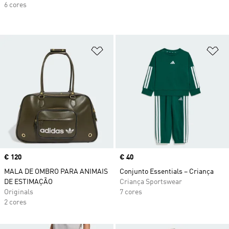
6 cores
Adicionar à Lista de Desejos
Ad
Price
€ 120
Price
€ 40
MALA DE OMBRO PARA ANIMAIS
Conjunto Essentials – Criança
DE ESTIMAÇÃO
Criança Sportswear
Originals
7 cores
2 cores