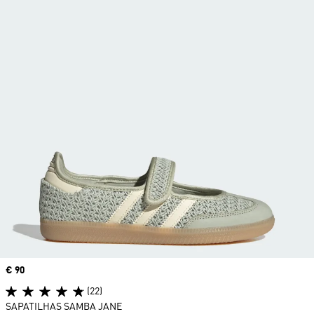
Price
€ 90
(22)
SAPATILHAS SAMBA JANE