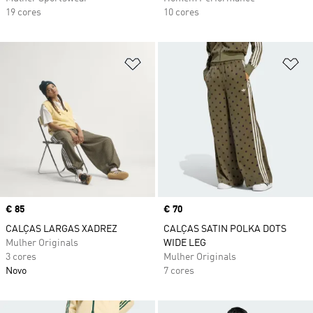
19 cores
10 cores
Adicionar à Lista de Desejos
Ad
Price
€ 85
Price
€ 70
CALÇAS LARGAS XADREZ
CALÇAS SATIN POLKA DOTS
Mulher Originals
WIDE LEG
3 cores
Mulher Originals
Novo
7 cores