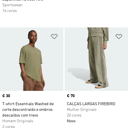
Sportswear
16 cores
Adicionar à Lista de Desejos
Ad
Price
€ 30
Price
€ 70
T-shirt Essentials Washed de
CALÇAS LARGAS FIREBIRD
corte descontraído e ombros
Mulher Originals
descaídos com trevo
20 cores
Homem Originals
Novo
2 cores