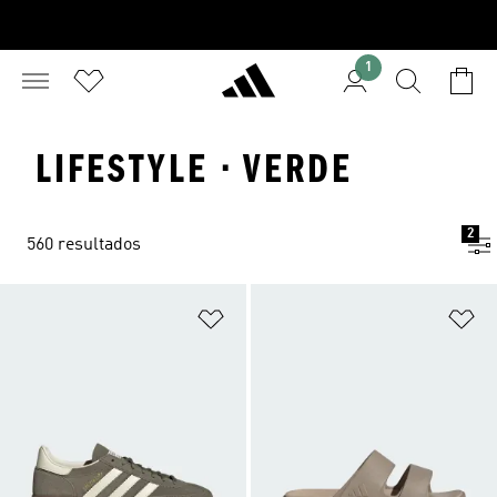
1
LIFESTYLE · VERDE
2
560 resultados
Adicionar à Lista de Desejos
Ad