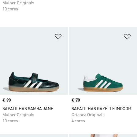
Mulher Originals
10 cores
Adicionar à Lista de Desejos
Ad
Price
€ 90
Price
€ 70
SAPATILHAS SAMBA JANE
SAPATILHAS GAZELLE INDOOR
Mulher Originals
Criança Originals
10 cores
4 cores