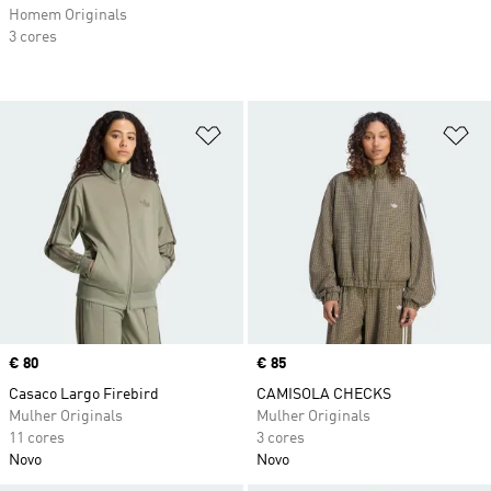
Homem Originals
3 cores
Adicionar à Lista de Desejos
Ad
Price
€ 80
Price
€ 85
Casaco Largo Firebird
CAMISOLA CHECKS
Mulher Originals
Mulher Originals
11 cores
3 cores
Novo
Novo