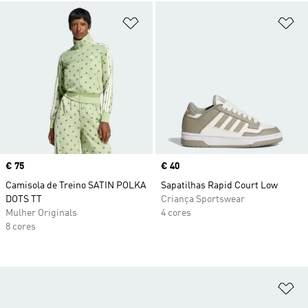
Adicionar à Lista de Desejos
Ad
Price
€ 75
Price
€ 40
Camisola de Treino SATIN POLKA
Sapatilhas Rapid Court Low
DOTS TT
Criança Sportswear
Mulher Originals
4 cores
8 cores
Ad