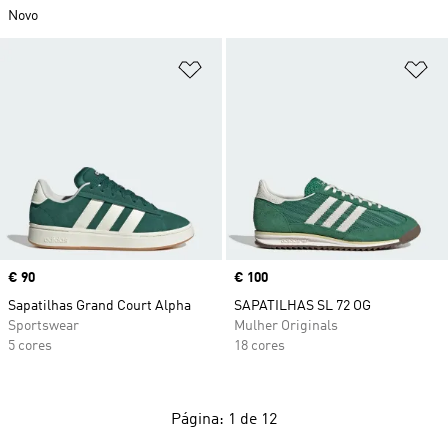
Novo
Adicionar à Lista de Desejos
Ad
Price
€ 90
Price
€ 100
Sapatilhas Grand Court Alpha
SAPATILHAS SL 72 OG
Sportswear
Mulher Originals
5 cores
18 cores
Página: 1 de 12