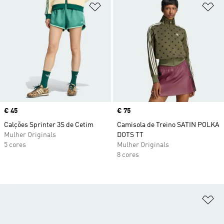
Adicionar à Lista de Desejos
Ad
Price
€ 45
Price
€ 75
Calções Sprinter 3S de Cetim
Camisola de Treino SATIN POLKA
Mulher Originals
DOTS TT
5 cores
Mulher Originals
8 cores
Ad