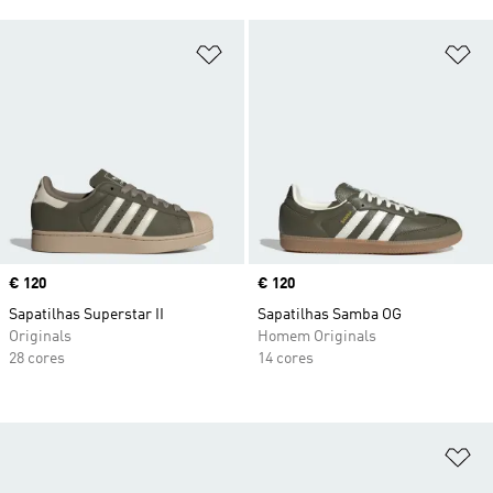
Adicionar à Lista de Desejos
Ad
Price
€ 120
Price
€ 120
Sapatilhas Superstar II
Sapatilhas Samba OG
Originals
Homem Originals
28 cores
14 cores
Ad