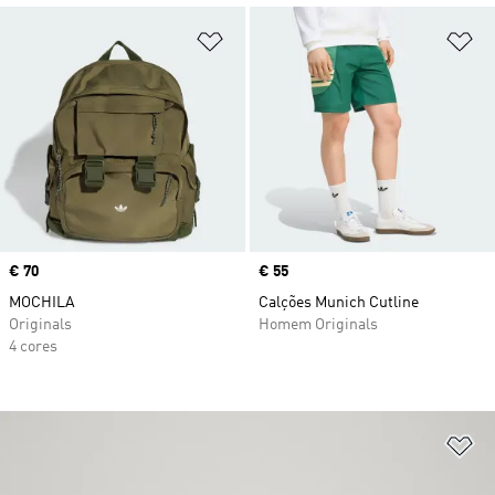
Adicionar à Lista de Desejos
Ad
Price
€ 70
Price
€ 55
MOCHILA
Calções Munich Cutline
Originals
Homem Originals
4 cores
Ad