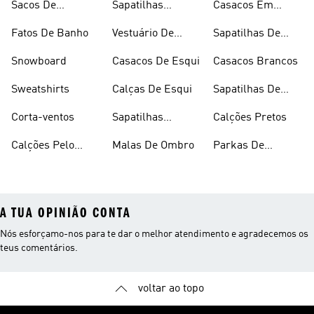
Sacos De
Sapatilhas
Casacos Em
Desporto
Brancas
Fleece
Fatos De Banho
Vestuário De
Sapatilhas De
Desporto
Halterofilismo
Snowboard
Casacos De Esqui
Casacos Brancos
Sweatshirts
Calças De Esqui
Sapatilhas De
Basquetebol
Corta-ventos
Sapatilhas
Calções Pretos
Vermelhas
Calções Pelo
Malas De Ombro
Parkas De
Joelho
Inverno
A TUA OPINIÃO CONTA
Nós esforçamo-nos para te dar o melhor atendimento e agradecemos os
teus comentários.
voltar ao topo