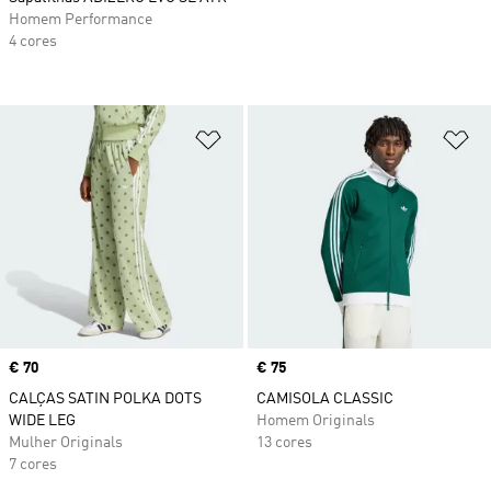
Homem Performance
4 cores
Adicionar à Lista de Desejos
Ad
Price
€ 70
Price
€ 75
CALÇAS SATIN POLKA DOTS
CAMISOLA CLASSIC
WIDE LEG
Homem Originals
Mulher Originals
13 cores
7 cores