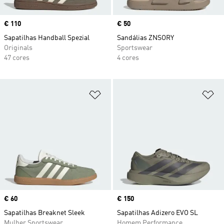
Price
€ 110
Price
€ 50
Sapatilhas Handball Spezial
Sandálias ZNSORY
Originals
Sportswear
47 cores
4 cores
Adicionar à Lista de Desejos
Ad
Price
€ 60
Price
€ 150
Sapatilhas Breaknet Sleek
Sapatilhas Adizero EVO SL
Mulher Sportswear
Homem Performance