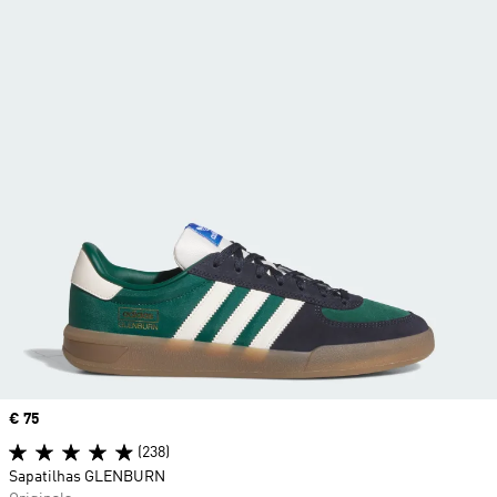
Price
€ 75
(238)
Sapatilhas GLENBURN