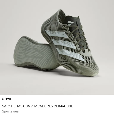
Price
€ 170
SAPATILHAS COM ATACADORES CLIMACOOL
Sportswear