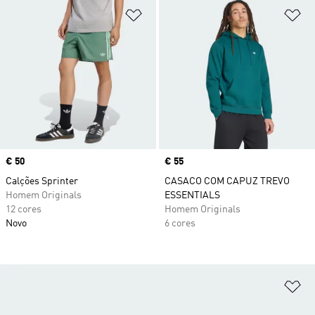
Adicionar à Lista de Desejos
Ad
Price
€ 50
Price
€ 55
Calções Sprinter
CASACO COM CAPUZ TREVO
Homem Originals
ESSENTIALS
12 cores
Homem Originals
Novo
6 cores
Ad