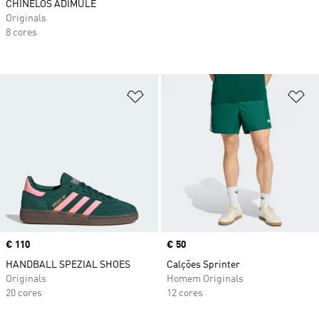
CHINELOS ADIMULE
Originals
8 cores
Adicionar à Lista de Desejos
Ad
Price
€ 110
Price
€ 50
HANDBALL SPEZIAL SHOES
Calções Sprinter
Originals
Homem Originals
20 cores
12 cores