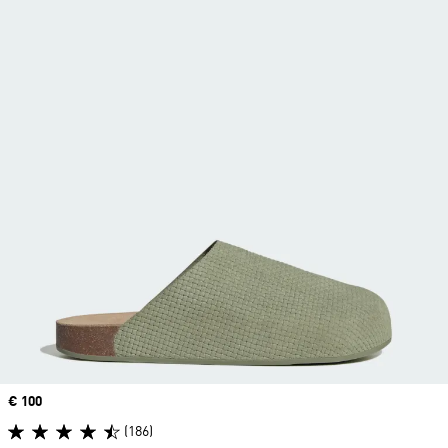
Price
€ 100
(186)