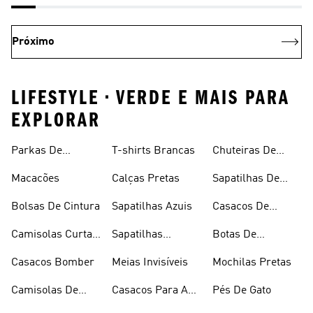
Próximo
LIFESTYLE • VERDE E MAIS PARA
EXPLORAR
Parkas De
T-shirts Brancas
Chuteiras De
Inverno
Râguebi
Macacões
Calças Pretas
Sapatilhas De
Skateboard
Bolsas De Cintura
Sapatilhas Azuis
Casacos De
Inverno
Camisolas Curtas
Sapatilhas
Botas De
De Verão
Douradas
Caminhada
Casacos Bomber
Meias Invisíveis
Mochilas Pretas
Camisolas De
Casacos Para A
Pés De Gato
Alças
Chuva