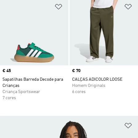
Adicionar à Lista de Desejos
Ad
Price
€ 45
Price
€ 70
Sapatilhas Barreda Decode para
CALÇAS ADICOLOR LOOSE
Crianças
Homem Originals
Criança Sportswear
6 cores
7 cores
Ad