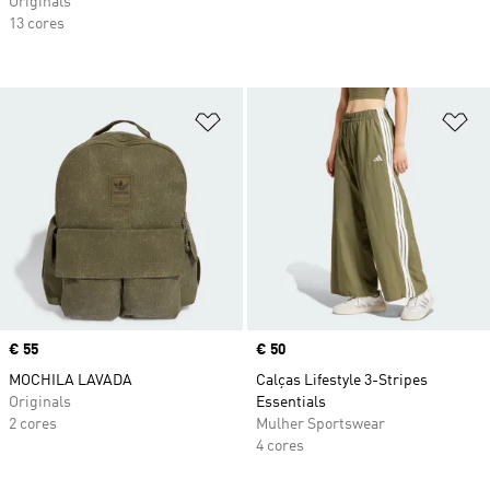
Originals
13 cores
Adicionar à Lista de Desejos
Ad
Price
€ 55
Price
€ 50
MOCHILA LAVADA
Calças Lifestyle 3-Stripes
Originals
Essentials
2 cores
Mulher Sportswear
4 cores