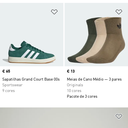
Adicionar à Lista de Desejos
Ad
Price
€ 65
Price
€ 13
Sapatilhas Grand Court Base 00s
Meias de Cano Médio — 3 pares
Sportswear
Originals
9 cores
10 cores
Pacote de 3 cores
Ad