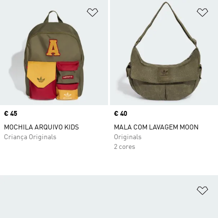
Adicionar à Lista de Desejos
Ad
Price
€ 45
Price
€ 40
MOCHILA ARQUIVO KIDS
MALA COM LAVAGEM MOON
Criança Originals
Originals
2 cores
Ad