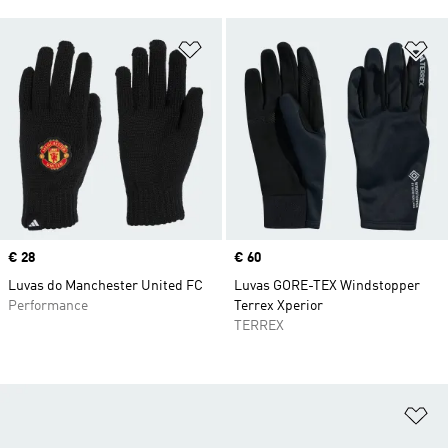
Adicionar à Lista de Desejos
Ad
Price
€ 28
Price
€ 60
Luvas do Manchester United FC
Luvas GORE-TEX Windstopper
Performance
Terrex Xperior
TERREX
Ad