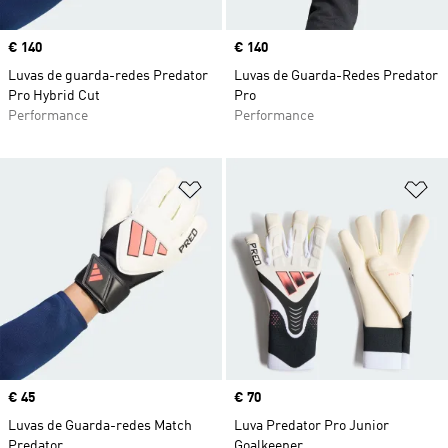
Price
€ 140
Price
€ 140
Luvas de guarda-redes Predator
Luvas de Guarda-Redes Predator
Pro Hybrid Cut
Pro
Performance
Performance
Adicionar à Lista de Desejos
Ad
Price
€ 45
Price
€ 70
Luvas de Guarda-redes Match
Luva Predator Pro Junior
Predator
Goalkeeper