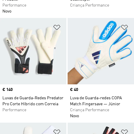
Performance
Criança Performance
Novo
Adicionar à Lista de Desejos
Ad
Price
€ 140
Price
€ 40
Luvas de Guarda-Redes Predator
Luva de Guarda-redes COPA
Pro Corte Híbrido com Correia
Match Fingersave — Júnior
Performance
Criança Performance
Novo
Adicionar à Lista de Desejos
Ad