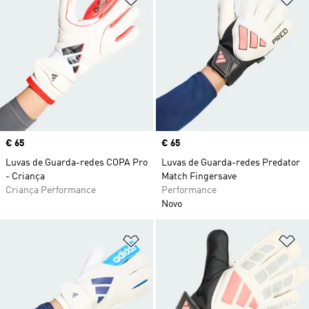
Price
€ 65
Price
€ 65
Luvas de Guarda-redes COPA Pro
Luvas de Guarda-redes Predator
- Criança
Match Fingersave
Criança Performance
Performance
Novo
Adicionar à Lista de Desejos
Ad