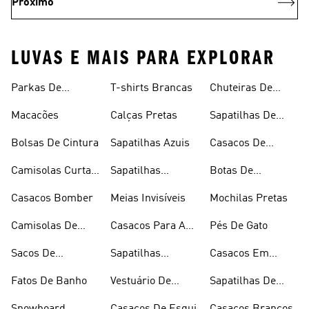
Próximo
LUVAS E MAIS PARA EXPLORAR
Parkas De
T-shirts Brancas
Chuteiras De
Inverno
Râguebi
Macacões
Calças Pretas
Sapatilhas De
Skateboard
Bolsas De Cintura
Sapatilhas Azuis
Casacos De
Inverno
Camisolas Curtas
Sapatilhas
Botas De
De Verão
Douradas
Caminhada
Casacos Bomber
Meias Invisíveis
Mochilas Pretas
Camisolas De
Casacos Para A
Pés De Gato
Alças
Chuva
Sacos De
Sapatilhas
Casacos Em
Desporto
Brancas
Fleece
Fatos De Banho
Vestuário De
Sapatilhas De
Desporto
Halterofilismo