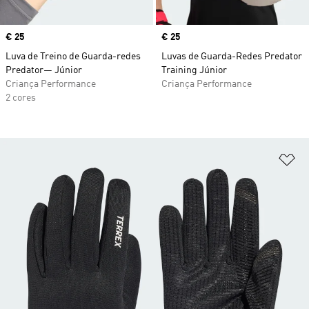
Price
€ 25
Price
€ 25
Luva de Treino de Guarda-redes
Luvas de Guarda-Redes Predator
Predator— Júnior
Training Júnior
Criança Performance
Criança Performance
2 cores
Ad