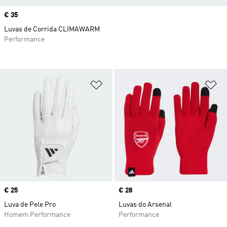
Price
€ 35
Luvas de Corrida CLIMAWARM
Performance
Adicionar à Lista de Desejos
Ad
Price
€ 25
Price
€ 28
Luva de Pele Pro
Luvas do Arsenal
Homem Performance
Performance