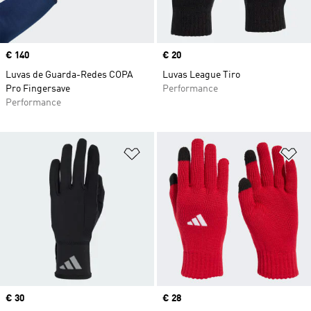
Price
€ 140
Price
€ 20
Luvas de Guarda-Redes COPA
Luvas League Tiro
Pro Fingersave
Performance
Performance
Adicionar à Lista de Desejos
Ad
Price
€ 30
Price
€ 28