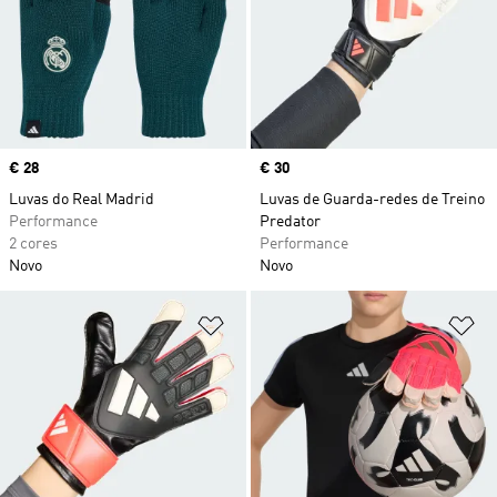
Price
€ 28
Price
€ 30
Luvas do Real Madrid
Luvas de Guarda-redes de Treino
Performance
Predator
2 cores
Performance
Novo
Novo
Adicionar à Lista de Desejos
Ad