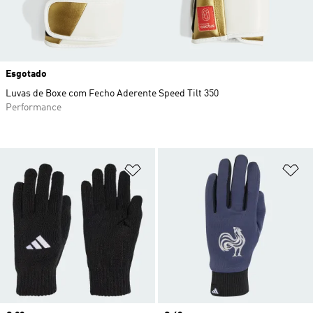
Esgotado
Luvas de Boxe com Fecho Aderente Speed Tilt 350
Performance
Adicionar à Lista de Desejos
Ad