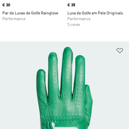
Price
€ 30
Price
€ 35
Par de Luvas de Golfe Rainglove
Luva de Golfe em Pele Originals
Performance
Performance
5 cores
Ad