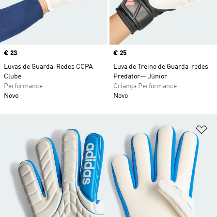
Price
€ 23
Price
€ 25
Luvas de Guarda-Redes COPA
Luva de Treino de Guarda-redes
Clube
Predator— Júnior
Performance
Criança Performance
Novo
Novo
Ad