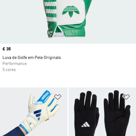
Price
€ 35
Luva de Golfe em Pele Originals
Performance
5 cores
Adicionar à Lista de Desejos
Ad