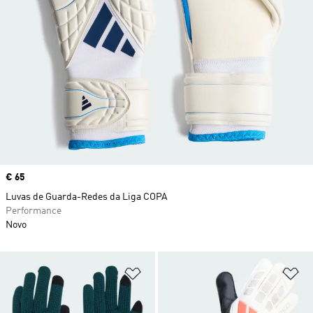
Price
€ 65
Luvas de Guarda-Redes da Liga COPA
Performance
Novo
Adicionar à Lista de Desejos
Ad