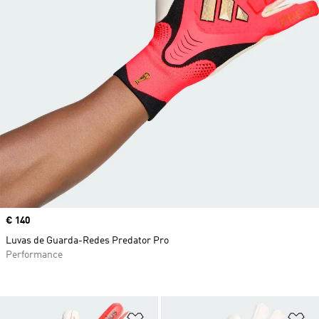
Price
€ 140
Luvas de Guarda-Redes Predator Pro
Performance
Adicionar à Lista de Desejos
Ad