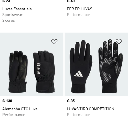
Price
€ 23
Price
€ 40
Luvas Essentials
FFR FP LUVAS
Sportswear
Performance
2 cores
Adicionar à Lista de Desejos
Ad
Price
€ 130
Price
€ 35
Alemanha OTC Luva
LUVAS TIRO COMPETITION
Performance
Performance