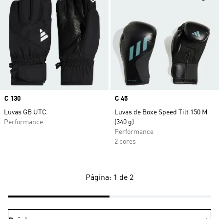
Price
€ 130
Price
€ 45
Luvas GB UTC
Luvas de Boxe Speed Tilt 150 M
Performance
(340 g)
Performance
2 cores
Página: 1 de 2