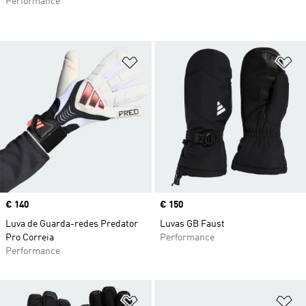
Performance
Adicionar à Lista de Desejos
Ad
Price
€ 140
Price
€ 150
Luva de Guarda-redes Predator
Luvas GB Faust
Pro Correia
Performance
Performance
Adicionar à Lista de Desejos
Ad