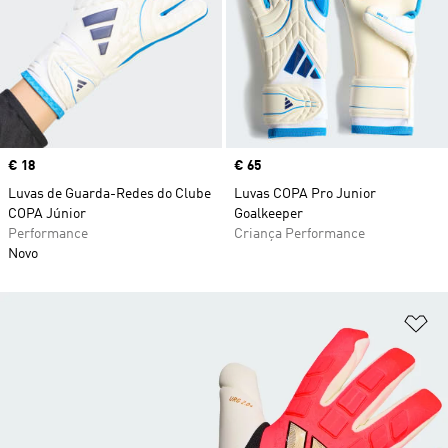
Price
€ 18
Price
€ 65
Luvas de Guarda-Redes do Clube
Luvas COPA Pro Junior
COPA Júnior
Goalkeeper
Performance
Criança Performance
Novo
Ad