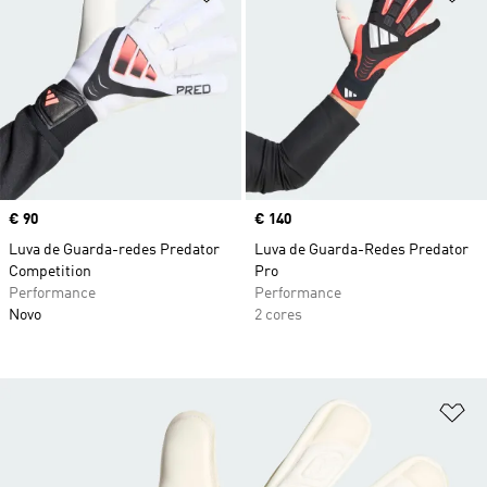
Price
€ 90
Price
€ 140
Luva de Guarda-redes Predator
Luva de Guarda-Redes Predator
Competition
Pro
Performance
Performance
Novo
2 cores
Ad