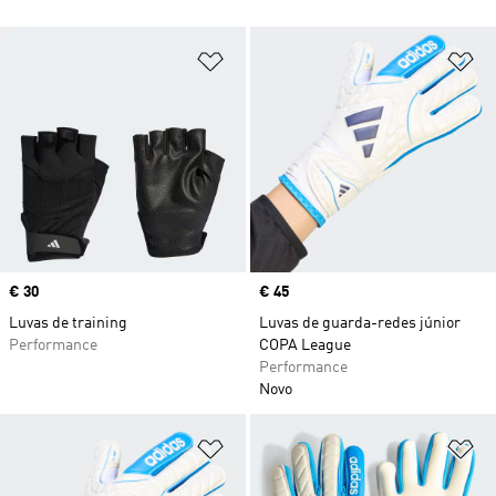
Adicionar à Lista de Desejos
Ad
Price
€ 30
Price
€ 45
Luvas de training
Luvas de guarda-redes júnior
Performance
COPA League
Performance
Novo
Adicionar à Lista de Desejos
Ad